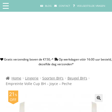
BLOG
CONTACT
VEELGESTELDE VRAGEN
Gratis verzending boven de €150,-*
Op werkdagen vóór 16:00 uur besteld,
dezelfde dag verzonden*
Home
Lingerie
Soorten BH's
Beugel BH's
Empreinte Volle Cup BH – Joyce – Peche
21
%
OFF
🔍