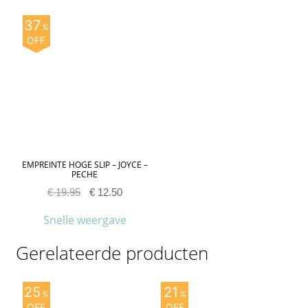
37
%
OFF
EMPREINTE HOGE SLIP – JOYCE –
PECHE
€
19.95
€
12.50
Snelle weergave
Gerelateerde producten
25
21
%
%
OFF
OFF