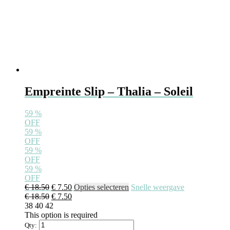
Empreinte Slip – Thalia – Soleil
59
%
OFF
59
%
OFF
59
%
OFF
59
%
OFF
€
18.50
€
7.50
Opties selecteren
Snelle weergave
€
18.50
€
7.50
38
40
42
This option is required
Qty: