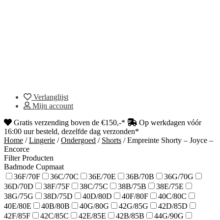
Verlanglijst
Mijn account
Gratis verzending boven de €150,-*
Op werkdagen vóór
16:00 uur besteld, dezelfde dag verzonden*
Home
/
Lingerie
/
Ondergoed
/
Shorts
/
Empreinte Shorty – Joyce –
Encorce
Filter Producten
Badmode Cupmaat
36F/70F
36C/70C
36E/70E
36B/70B
36G/70G
36D/70D
38F/75F
38C/75C
38B/75B
38E/75E
38G/75G
38D/75D
40D/80D
40F/80F
40C/80C
40E/80E
40B/80B
40G/80G
42G/85G
42D/85D
42F/85F
42C/85C
42E/85E
42B/85B
44G/90G