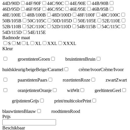
44D/90D
44F/90F
44C/90C
44E/90E
44B/90B
46D/95D
46F/95F
46C/95C
46E/95E
46B/95B
48E/100E
48B/100B
48D/100D
48F/100F
48C/100C
50B/105B
50C/105C
50D/105D
50E/105E
52E/110E
52B/110B
52C/110C
52D/110D
54B/115B
54C/115C
54D/115D
54E/115E
Badmode maat
S
M
L
XL
XXL
XXXL
Kleur
groentinten
Groen
bruintinten
Bruin
huidskleurig/beige
Beige/Caramel
crème/ivoor
Crème/Ivoor
paarstinten
Paars
rozetinten
Roze
zwart
Zwart
oranjetinten
Oranje
wit
Wit
geeltinten
Geel
grijstinten
Grijs
print/multicolor
Print
blauwtinten
Blauw
roodtinten
Rood
Prijs
Beschikbaar