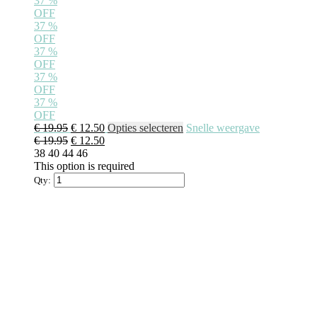
37
%
OFF
37
%
OFF
37
%
OFF
37
%
OFF
37
%
OFF
€
19.95
€
12.50
Opties selecteren
Snelle weergave
€
19.95
€
12.50
38
40
44
46
This option is required
Qty: