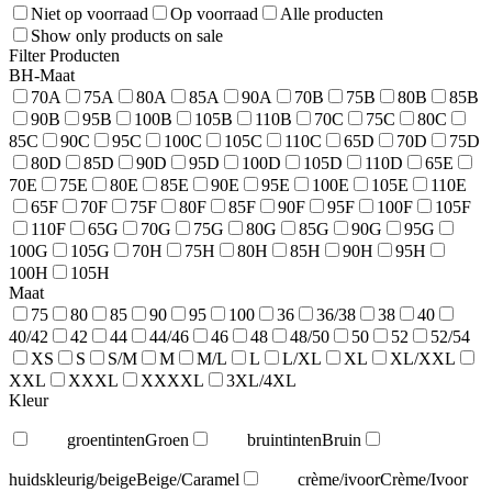
Niet op voorraad
Op voorraad
Alle producten
Show only products on sale
Filter Producten
BH-Maat
70A
75A
80A
85A
90A
70B
75B
80B
85B
90B
95B
100B
105B
110B
70C
75C
80C
85C
90C
95C
100C
105C
110C
65D
70D
75D
80D
85D
90D
95D
100D
105D
110D
65E
70E
75E
80E
85E
90E
95E
100E
105E
110E
65F
70F
75F
80F
85F
90F
95F
100F
105F
110F
65G
70G
75G
80G
85G
90G
95G
100G
105G
70H
75H
80H
85H
90H
95H
100H
105H
Maat
75
80
85
90
95
100
36
36/38
38
40
40/42
42
44
44/46
46
48
48/50
50
52
52/54
XS
S
S/M
M
M/L
L
L/XL
XL
XL/XXL
XXL
XXXL
XXXXL
3XL/4XL
Kleur
groentinten
Groen
bruintinten
Bruin
huidskleurig/beige
Beige/Caramel
crème/ivoor
Crème/Ivoor