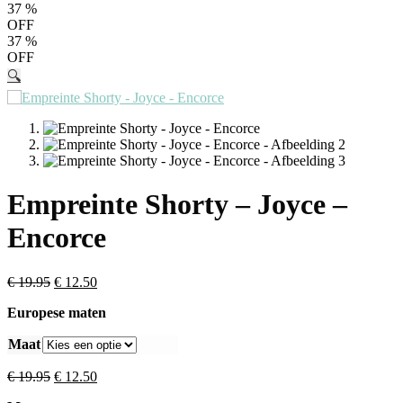
37
%
OFF
37
%
OFF
🔍
Empreinte Shorty – Joyce –
Encorce
€
19.95
€
12.50
Europese maten
Maat
€
19.95
€
12.50