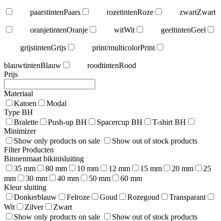
paarstinten
Paars
rozetinten
Roze
zwart
Zwart
oranjetinten
Oranje
wit
Wit
geeltinten
Geel
grijstinten
Grijs
print/multicolor
Print
blauwtinten
Blauw
roodtinten
Rood
Prijs
Materiaal
Katoen
Modal
Type BH
Bralette
Push-up BH
Spacercup BH
T-shirt BH
Minimizer
Show only products on sale
Show out of stock products
Filter Producten
Binnenmaat bikinisluiting
35 mm
80 mm
10 mm
12 mm
15 mm
20 mm
25
mm
30 mm
40 mm
50 mm
60 mm
Kleur sluiting
Donkerblauw
Felroze
Goud
Rozegoud
Transparant
Wit
Zilver
Zwart
Show only products on sale
Show out of stock products