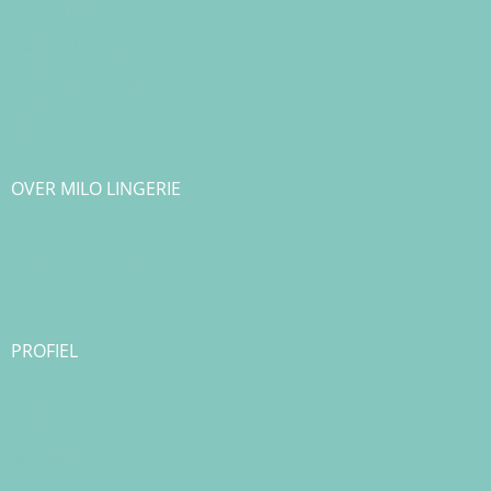
Cadeau & Inpakservice
Punten sparen
Ruilen & Retourneren
Veelgestelde vragen
Klachtenafhandeling
Cookiebeleid
Privacy Policy
Algemene Voorwaarden
OVER MILO LINGERIE
Over ons
Bedrijfsgegevens & Contact
Onze merken
Blog
PROFIEL
Login
Registreren
Checkout
Bestellingen