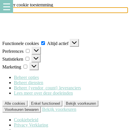
Beheer cookie toestemming
Milo Lingerie
maakt gebruik van verschillende soorten cookies
(functionele, analytische en marketing cookies), om u de best mogelijke
ervaring te geven wanneer u onze website bezoekt. Om deze cookies te
accepteren klikt u op 'Alle cookies'. Heeft u dit liever niet? Klik dan op
'Enkel functioneel'.
Functionele cookies
Altijd actief
Preferences
Statistieken
Marketing
Beheer opties
Beheer diensten
Beheer {vendor_count} leveranciers
Lees meer over deze doeleinden
Alle cookies
Enkel functioneel
Bekijk voorkeuren
Bekijk voorkeuren
Voorkeuren bewaren
Cookiebeleid
Privacy Verklaring