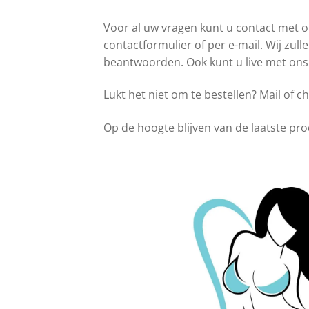
Over ons
Privacy Verklaring
Punten spare
Voor al uw vragen kunt u contact met 
contactformulier of per e-mail. Wij zul
Veelgestelde Vragen
Verzendkosten & Le
beantwoorden. Ook kunt u live met ons
Lukt het niet om te bestellen? Mail of c
Op de hoogte blijven van de laatste pr