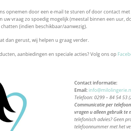
n bij Milo Lingerie
Retour melden
Ruilen & Retourneren
ons opnemen door een e-mail te sturen of door contact met
len uw vraag zo spoedig mogelijk (meestal binnen een uur, do
vertijden
Webshop
Winkel
Winkelmand
 chatten (indien beschikbaar/aanwezig).
hat dan gerust, wij helpen u graag verder.
oducten, aanbiedingen en speciale acties? Volg ons op
Faceb
Contact informatie:
Email:
info@milolingerie.n
Telefoon: 0299 – 84 54 53 (
Communicatie per telefoon 
vragen u alleen gebruik te
telefonisch advies? Geen p
telefoonnummer met het ver