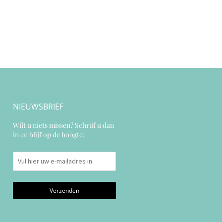
NIEUWSBRIEF
Wilt u niets missen? Schrijf u dan
in en blijf op de hoogte: