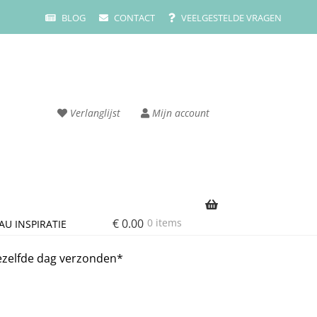
BLOG
CONTACT
VEELGESTELDE VRAGEN
Verlanglijst
Mijn account
€
0.00
0 items
AU INSPIRATIE
rvice
Cart
ezelfde dag verzonden*
ze merken