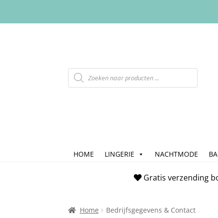
HOME
LINGERIE
NACHTMODE
B
Home
Afrekenen
Algemene Voorwaarde
Gratis verzending b
Checkout
Contact
Cookiebeleid (EU)
FAQ
Home
Bedrijfsgegevens & Contact