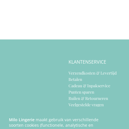
KLANTENSERVICE
Verzendkosten & Levertijd
Betalen
Cadeau & Inpakservice
Punten sparen
Ruilen & Retourneren
Veelgestelde vragen
Klachtenafhandeling
Cookiebeleid
Milo Lingerie
maakt gebruik van verschillende
Privacy Policy
soorten cookies (functionele, analytische en