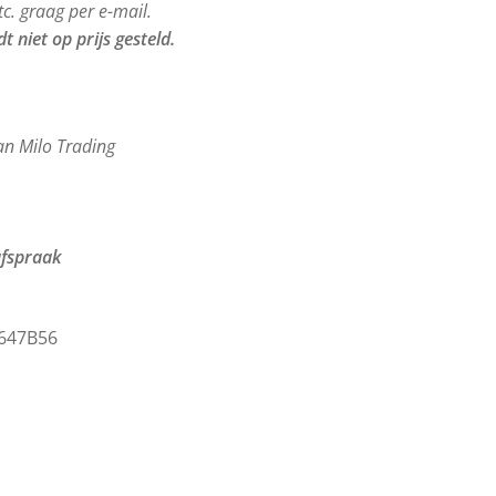
tc. graag per e-mail.
t niet op prijs gesteld.
van Milo Trading
afspraak
647B56