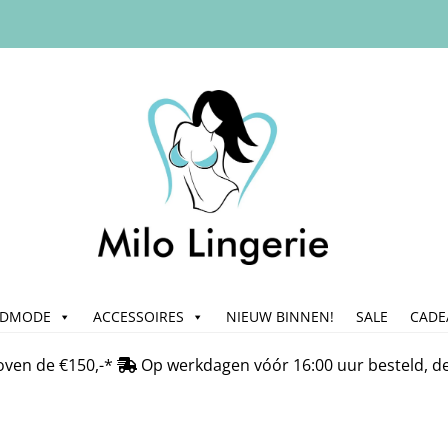
ADMODE
ACCESSOIRES
NIEUW BINNEN!
SALE
CADE
n
Bedrijfsgegevens & Contact
Betalen
Blog
Cadeau & Inpakse
oven de €150,-*
Op werkdagen vóór 16:00 uur besteld, d
Klachtafhandeling
Mijn account
My Account
Nieuwsbrief
On