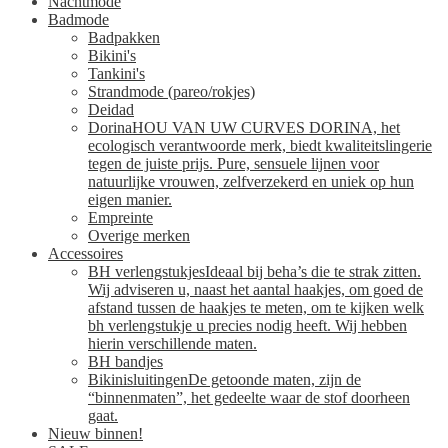
Nachtmode
Badmode
Badpakken
Bikini's
Tankini's
Strandmode (pareo/rokjes)
Deidad
Dorina
HOU VAN UW CURVES DORINA, het
ecologisch verantwoorde merk, biedt kwaliteitslingerie
tegen de juiste prijs. Pure, sensuele lijnen voor
natuurlijke vrouwen, zelfverzekerd en uniek op hun
eigen manier.
Empreinte
Overige merken
Accessoires
BH verlengstukjes
Ideaal bij beha’s die te strak zitten.
Wij adviseren u, naast het aantal haakjes, om goed de
afstand tussen de haakjes te meten, om te kijken welk
bh verlengstukje u precies nodig heeft. Wij hebben
hierin verschillende maten.
BH bandjes
Bikinisluitingen
De getoonde maten, zijn de
“binnenmaten”, het gedeelte waar de stof doorheen
gaat.
Nieuw binnen!