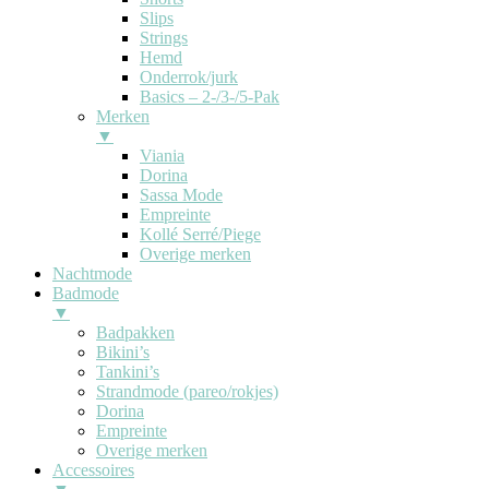
Slips
Strings
Hemd
Onderrok/jurk
Basics – 2-/3-/5-Pak
Merken
▼
Viania
Dorina
Sassa Mode
Empreinte
Kollé Serré/Piege
Overige merken
Nachtmode
Badmode
▼
Badpakken
Bikini’s
Tankini’s
Strandmode (pareo/rokjes)
Dorina
Empreinte
Overige merken
Accessoires