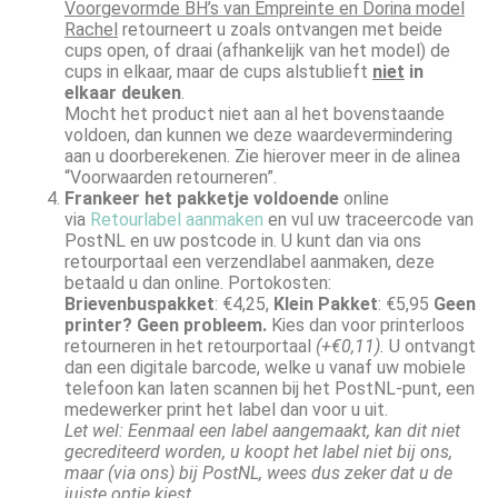
Voorgevormde BH’s van Empreinte en Dorina mode
l
Rachel
retourneert u zoals ontvangen met beide
cups open, of draai (afhankelijk van het model) de
cups in elkaar, maar de cups alstublieft
niet
in
elkaar deuken
.
Mocht het product niet aan al het bovenstaande
voldoen, dan kunnen we deze waardevermindering
aan u doorberekenen. Zie hierover meer in de alinea
“Voorwaarden retourneren”.
Frankeer het pakketje voldoende
online
via
Retourlabel aanmaken
en vul uw traceercode van
PostNL en uw postcode in. U kunt dan via ons
retourportaal een verzendlabel aanmaken, deze
betaald u dan online. Portokosten:
Brievenbuspakket
: €4,25,
Klein Pakket
: €5,95
Geen
printer? Geen probleem.
Kies dan voor printerloos
retourneren in het retourportaal
(+€0,11).
U ontvangt
dan een digitale barcode, welke u vanaf uw mobiele
telefoon kan laten scannen bij het PostNL-punt, een
medewerker print het label dan voor u uit.
Let wel: Eenmaal een label aangemaakt, kan dit niet
gecrediteerd worden, u koopt het label niet bij ons,
maar (via ons) bij PostNL, wees dus zeker dat u de
juiste optie kiest.