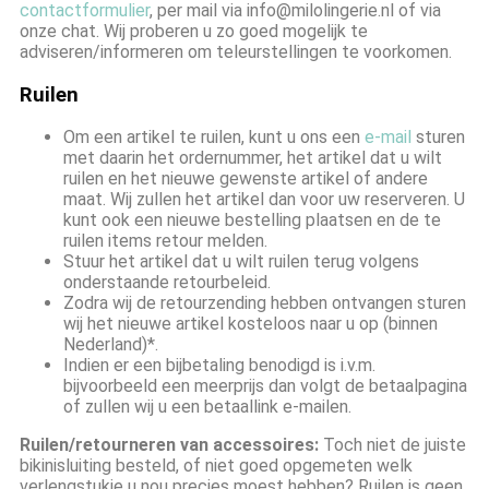
contactformulier
, per mail via info@milolingerie.nl of via
onze chat. Wij proberen u zo goed mogelijk te
adviseren/informeren om teleurstellingen te voorkomen.
Ruilen
Om een artikel te ruilen, kunt u ons een
e-mail
sturen
met daarin het ordernummer, het artikel dat u wilt
ruilen en het nieuwe gewenste artikel of andere
maat. Wij zullen het artikel dan voor uw reserveren. U
kunt ook een nieuwe bestelling plaatsen en de te
ruilen items retour melden.
Stuur het artikel dat u wilt ruilen terug volgens
onderstaande retourbeleid.
Zodra wij de retourzending hebben ontvangen sturen
wij het nieuwe artikel kosteloos naar u op (binnen
Nederland)*.
Indien er een bijbetaling benodigd is i.v.m.
bijvoorbeeld een meerprijs dan volgt de betaalpagina
of zullen wij u een betaallink e-mailen.
Ruilen/retourneren van accessoires:
Toch niet de juiste
bikinisluiting besteld, of niet goed opgemeten welk
verlengstukje u nou precies moest hebben? Ruilen is geen