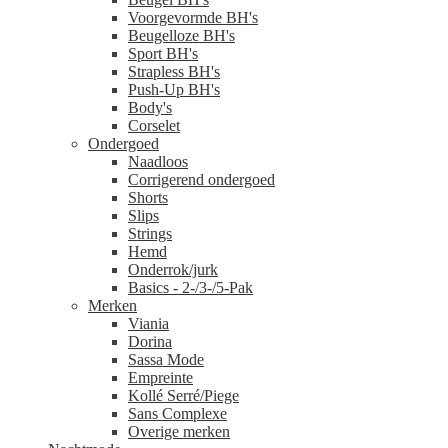
Voorgevormde BH's
Beugelloze BH's
Sport BH's
Strapless BH's
Push-Up BH's
Body's
Corselet
Ondergoed
Naadloos
Corrigerend ondergoed
Shorts
Slips
Strings
Hemd
Onderrok/jurk
Basics - 2-/3-/5-Pak
Merken
Viania
Dorina
Sassa Mode
Empreinte
Kollé Serré/Piege
Sans Complexe
Overige merken