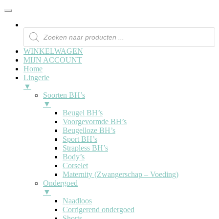
WINKELWAGEN
MIJN ACCOUNT
Home
Lingerie
▼
Soorten BH’s
▼
Beugel BH’s
Voorgevormde BH’s
Beugelloze BH’s
Sport BH’s
Strapless BH’s
Body’s
Corselet
Maternity (Zwangerschap – Voeding)
Ondergoed
▼
Naadloos
Corrigerend ondergoed
Shorts