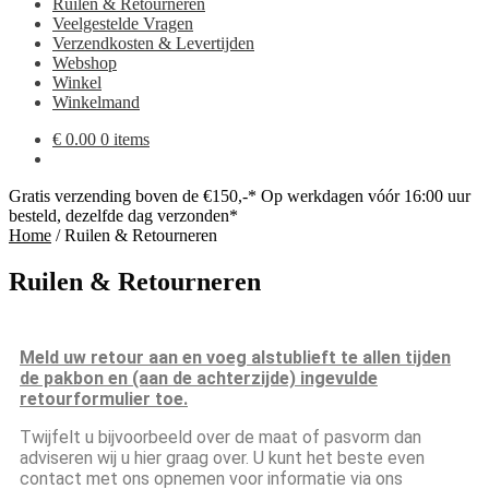
Ruilen & Retourneren
Veelgestelde Vragen
Verzendkosten & Levertijden
Webshop
Winkel
Winkelmand
€
0.00
0 items
Gratis verzending boven de €150,-*
Op werkdagen vóór 16:00 uur
besteld, dezelfde dag verzonden*
Home
/
Ruilen & Retourneren
Ruilen & Retourneren
Meld uw retour aan en voeg alstublieft te allen tijden
de pakbon en (aan de achterzijde) ingevulde
retourformulier toe.
Twijfelt u bijvoorbeeld over de maat of pasvorm dan
adviseren wij u hier graag over. U kunt het beste even
contact met ons opnemen voor informatie via ons