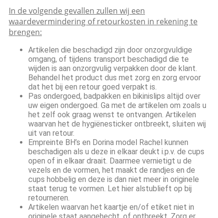
In de volgende gevallen zullen wij een
waardevermindering of retourkosten in rekening te
brengen:
Artikelen die beschadigd zijn door onzorgvuldige
omgang, of tijdens transport beschadigd die te
wijden is aan onzorgvulig verpakken door de klant.
Behandel het product dus met zorg en zorg ervoor
dat het bij een retour goed verpakt is.
Pas ondergoed, badpakken en bikinislips altijd over
uw eigen ondergoed. Ga met de artikelen om zoals u
het zelf ook graag wenst te ontvangen. Artikelen
waarvan het de hygiënesticker ontbreekt, sluiten wij
uit van retour.
Empreinte BH’s en Dorina model Rachel kunnen
beschadigen als u deze in elkaar deukt i.p.v. de cups
open of in elkaar draait. Daarmee vernietigt u de
vezels en de vormen, het maakt de randjes en de
cups hobbelig en deze is dan niet meer in originele
staat terug te vormen. Let hier alstublieft op bij
retourneren.
Artikelen waarvan het kaartje en/of etiket niet in
originele staat aangehecht, of ontbreekt. Zorg er