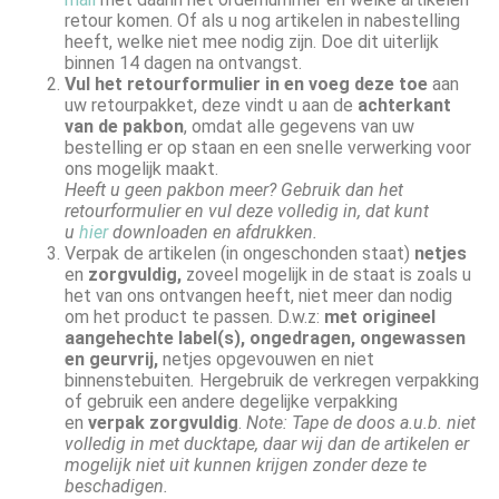
retour komen. Of als u nog artikelen in nabestelling
heeft, welke niet mee nodig zijn. Doe dit uiterlijk
binnen 14 dagen na ontvangst.
Vul het retourformulier in en voeg deze toe
aan
uw retourpakket, deze vindt u aan de
achterkant
van de pakbon
, omdat alle gegevens van uw
bestelling er op staan en een snelle verwerking voor
ons mogelijk maakt.
Heeft u geen pakbon meer? Gebruik dan het
retourformulier en vul deze volledig in, dat kunt
u
hier
downloaden en afdrukken.
Verpak de artikelen (in ongeschonden staat)
netjes
en
zorgvuldig,
zoveel mogelijk in de staat is zoals u
het van ons ontvangen heeft, niet meer dan nodig
om het product te passen.
D.w.z:
met origineel
aangehechte label(s), ongedragen, ongewassen
en geurvrij,
netjes opgevouwen en niet
binnenstebuiten
.
Hergebruik de verkregen verpakking
of gebruik een andere degelijke verpakking
en
verpak zorgvuldig
.
Note: Tape de doos a.u.b. niet
volledig in met ducktape, daar wij dan de artikelen er
mogelijk niet uit kunnen krijgen zonder deze te
beschadigen.