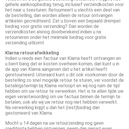
gehele aankoopbedrag terug, inclusief verzendkosten voor
het naar u toesturen. Retourneert u slechts een deel van
de bestelling, dan worden alleen de retour ontvangen
artikelen gecrediteerd. Zat u boven een bepaald drempel
bedrag voor gratis verzending? Dan worden de
verzendkosten alsnog doorberekend indien u na
retourneren onder het minimale bedrag voor gratis
verzending uitkomt.
Klarna retourafwikkeling
Indien u reeds een factuur van Klarna heeft ontvangen en
u bent bang dat er kosten overheen komen, dan kunt u in
de app van Klarna aangeven dat u het artikel heeft
geretourneerd. Uiteraard kunt u dit ook voorkomen door de
bestelling zo snel mogelijk retour te sturen, ver voordat de
betalingstermijn bij Klarna verloopt en wij nog ruim de tijd
hebben om uw retour te verwerken.
Het is te allen tijde uw
eigen verantwoording om uw factuur binnen de termijn te
betalen
, ook als wij uw retour nog niet hebben verwerkt.
Na verwerking krijgt u dan het (rest)bedrag dan
gestorneerd van Klarna.
Mocht u 14 dagen na uw retourzending nog geen
creditnota hebben ontvangen, neem dan gerust even