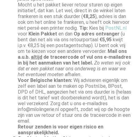
Mocht u het pakket liever retour sturen op eigen
initiatief, dat kan. Let wel, direct in de winkel laten
frankeren is een stuk duurder (
€8,25
), advies is dan
ook om het online te frankeren, u heeft ook hiervoor
niet persé een printer nodig
.
Tip:
Kies bij
PostNL.nl
voor
Klein Pakket
en dan
Op adres ontvanger
(u
bent dan net als via ons retourportaal
€5,95
kwijt
i.p.v. €8,25 bij een postagentschap). U bent ook vrij
om te kiezen voor een andere vervoerder.
Mail ons
a.u.b.
altijd
de traceercode of vul ons e-mailadres
in bij het aanmaken van het label.
Zo weten wij ook
dat er een pakket naar ons onderweg is en waar we
het eventueel moeten afhalen.
Voor Belgische klanten:
Wij adviseren eigenlijk om
zelf een label aan te maken op Postnl.be, BPost,
DPD of DHL, aangezien het via ons duurder is (helaas
is dit het tarief wat doorberekend wordt), het is dan
wel verzekerd. Zorg dat u ons e-mailadres
info@milolingerie.nl opgeeft, zodat wij op de hoogte
zijn van uw retour of stuur ons de traceercode in een
email.
Retour zenden is voor eigen risico en
aansprakelijkheid.