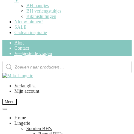
▼
BH bandjes
BH verlengstukjes
Bikinisluitingen
Nieuw binnen!
SALE
Cadeau inspiratie
Blog
Contact
Veelgestelde vragen
Verlanglijst
Mijn account
Menu
Home
Lingerie
Soorten BH's
Beugel BH's