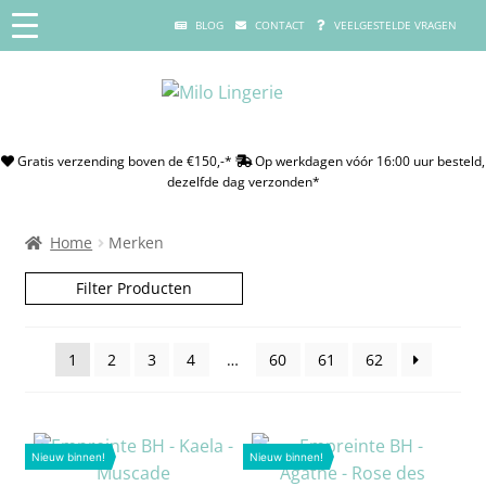
BLOG
CONTACT
VEELGESTELDE VRAGEN
Gratis verzending boven de €150,-*
Op werkdagen vóór 16:00 uur besteld,
dezelfde dag verzonden*
Home
Merken
Filter Producten
1
2
3
4
…
60
61
62
Nieuw binnen!
Nieuw binnen!