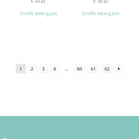
€
10.95
€
28.50
Snelle weergave
Snelle weergave
1
2
3
4
…
60
61
62