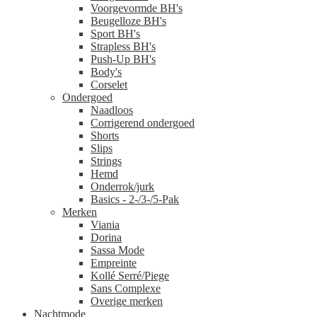
Voorgevormde BH's
Beugelloze BH's
Sport BH's
Strapless BH's
Push-Up BH's
Body's
Corselet
Ondergoed
Naadloos
Corrigerend ondergoed
Shorts
Slips
Strings
Hemd
Onderrok/jurk
Basics - 2-/3-/5-Pak
Merken
Viania
Dorina
Sassa Mode
Empreinte
Kollé Serré/Piege
Sans Complexe
Overige merken
Nachtmode