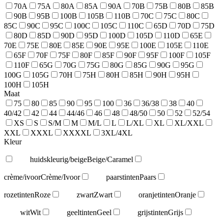
70A
75A
80A
85A
90A
70B
75B
80B
85B
90B
95B
100B
105B
110B
70C
75C
80C
85C
90C
95C
100C
105C
110C
65D
70D
75D
80D
85D
90D
95D
100D
105D
110D
65E
70E
75E
80E
85E
90E
95E
100E
105E
110E
65F
70F
75F
80F
85F
90F
95F
100F
105F
110F
65G
70G
75G
80G
85G
90G
95G
100G
105G
70H
75H
80H
85H
90H
95H
100H
105H
Maat
75
80
85
90
95
100
36
36/38
38
40
40/42
42
44
44/46
46
48
48/50
50
52
52/54
XS
S
S/M
M
M/L
L
L/XL
XL
XL/XXL
XXL
XXXL
XXXXL
3XL/4XL
Kleur
huidskleurig/beige
Beige/Caramel
crème/ivoor
Crème/Ivoor
paarstinten
Paars
rozetinten
Roze
zwart
Zwart
oranjetinten
Oranje
wit
Wit
geeltinten
Geel
grijstinten
Grijs