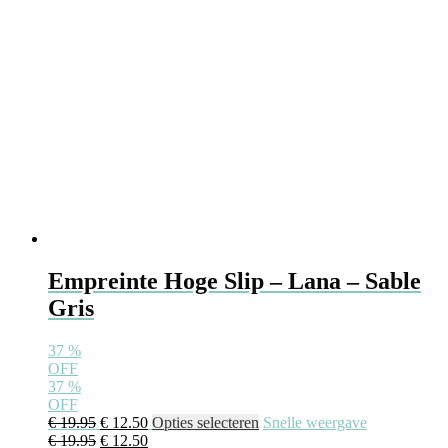
op
de
productpagina
Empreinte Hoge Slip – Lana – Sable
Gris
37
%
OFF
37
%
OFF
Oorspronkelijke
Huidige
Dit
€
19.95
€
12.50
Opties selecteren
Snelle weergave
prijs
Oorspronkelijke
prijs
Huidige
product
€
19.95
€
12.50