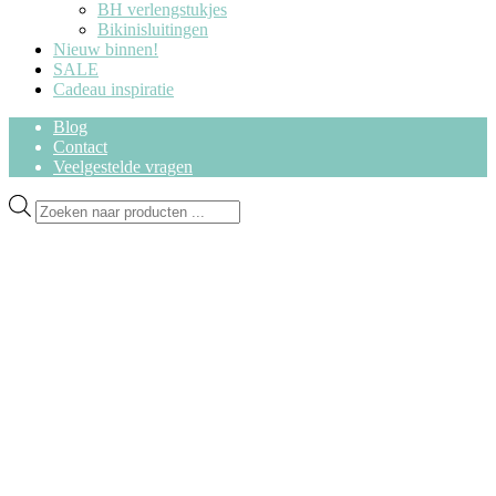
BH verlengstukjes
Bikinisluitingen
Nieuw binnen!
SALE
Cadeau inspiratie
Blog
Contact
Veelgestelde vragen
Ga
Ga
Producten
door
naar
zoeken
naar
de
navigatie
inhoud