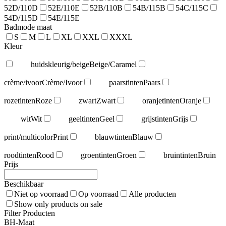
52D/110D
52E/110E
52B/110B
54B/115B
54C/115C
54D/115D
54E/115E
Badmode maat
S
M
L
XL
XXL
XXXL
Kleur
huidskleurig/beige
Beige/Caramel
crème/ivoor
Crème/Ivoor
paarstinten
Paars
rozetinten
Roze
zwart
Zwart
oranjetinten
Oranje
wit
Wit
geeltinten
Geel
grijstinten
Grijs
print/multicolor
Print
blauwtinten
Blauw
roodtinten
Rood
groentinten
Groen
bruintinten
Bruin
Prijs
Beschikbaar
Niet op voorraad
Op voorraad
Alle producten
Show only products on sale
Filter Producten
BH-Maat