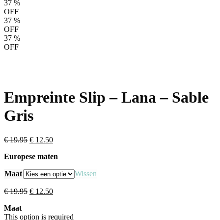
37
%
OFF
37
%
OFF
37
%
OFF
Empreinte Slip – Lana – Sable
Gris
Oorspronkelijke
Huidige
€
19.95
€
12.50
prijs
prijs
Europese maten
was:
is:
€ 19.95.
€ 12.50.
Maat
Wissen
Oorspronkelijke
Huidige
€
19.95
€
12.50
prijs
prijs
Maat
was:
is:
This option is required
€ 19.95.
€ 12.50.