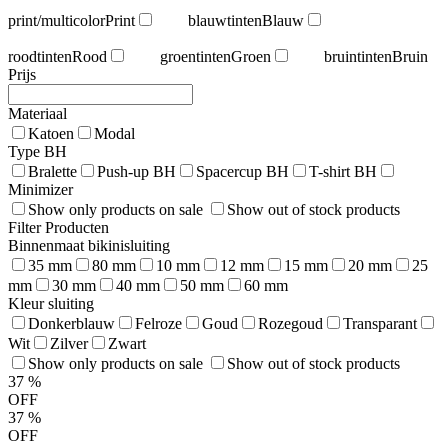
print/multicolor
Print
blauwtinten
Blauw
roodtinten
Rood
groentinten
Groen
bruintinten
Bruin
Prijs
Materiaal
Katoen
Modal
Type BH
Bralette
Push-up BH
Spacercup BH
T-shirt BH
Minimizer
Show only products on sale
Show out of stock products
Filter Producten
Binnenmaat bikinisluiting
35 mm
80 mm
10 mm
12 mm
15 mm
20 mm
25
mm
30 mm
40 mm
50 mm
60 mm
Kleur sluiting
Donkerblauw
Felroze
Goud
Rozegoud
Transparant
Wit
Zilver
Zwart
Show only products on sale
Show out of stock products
37
%
OFF
37
%
OFF