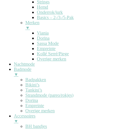
Strings
Hemd
Onderrok/jurk
Basics – 2-/3-/5-Pak
Merken
▼
Viania
Dorina
Sassa Mode
Empreinte
Kollé Serré/Piege
Overige merken
Nachtmode
Badmode
▼
Badpakken
Bikini’s
Tankini’s
Strandmode (pareo/rokjes)
Dorina
Empreinte
Overige merken
Accessoires
▼
BH bandjes