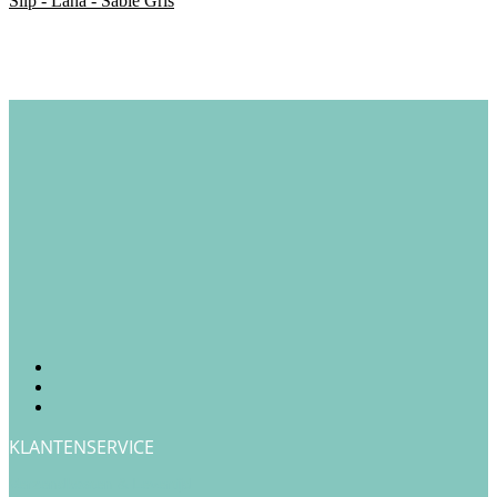
Slip - Lana - Sable Gris
KLANTENSERVICE
Verzendkosten & Levertijd