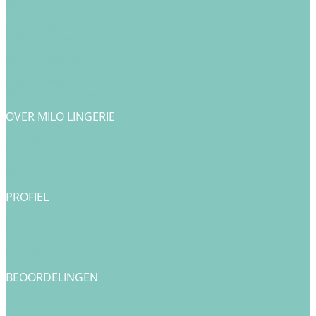
Betalen
Cadeau & Inpakservice
Punten sparen
Ruilen & Retourneren
Veelgestelde vragen
Klachtenafhandeling
Cookiebeleid
Privacy Policy
Algemene Voorwaarden
OVER MILO LINGERIE
Over ons
Bedrijfsgegevens & Contact
Onze merken
Blog
PROFIEL
Login
Registreren
Checkout
Bestellingen
BEOORDELINGEN