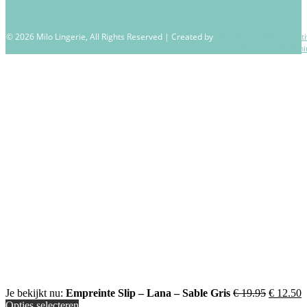
© 2026 Milo Lingerie, All Rights Reserved | Created by
Wendy Venema – Creati
Business Coachi
Oorspron
H
Je bekijkt nu:
Empreinte Slip – Lana – Sable Gris
€
19.95
€
12.50
prijs
p
Opties selecteren