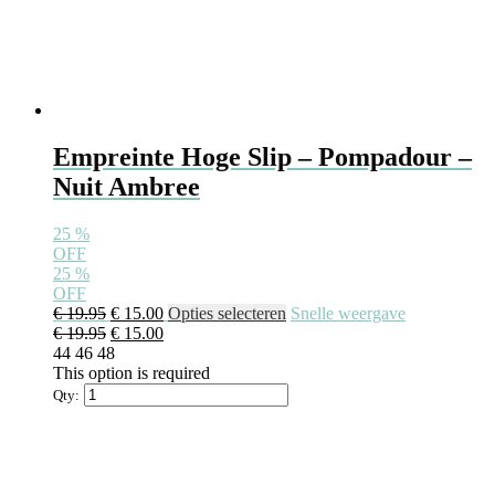
Empreinte Hoge Slip – Pompadour –
Nuit Ambree
25
%
OFF
25
%
OFF
Oorspronkelijke
Huidige
Dit
€
19.95
€
15.00
Opties selecteren
Snelle weergave
prijs
Oorspronkelijke
prijs
Huidige
product
€
19.95
€
15.00
was:
prijs
is:
prijs
heeft
44
46
48
€ 19.95.
was:
€ 15.00.
is:
meerdere
This option is required
€ 19.95.
€ 15.00.
variaties.
Qty:
Deze
optie
kan
gekozen
worden