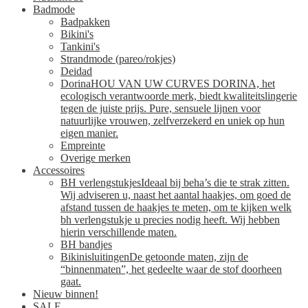
Badmode
Badpakken
Bikini's
Tankini's
Strandmode (pareo/rokjes)
Deidad
Dorina
HOU VAN UW CURVES DORINA, het
ecologisch verantwoorde merk, biedt kwaliteitslingerie
tegen de juiste prijs. Pure, sensuele lijnen voor
natuurlijke vrouwen, zelfverzekerd en uniek op hun
eigen manier.
Empreinte
Overige merken
Accessoires
BH verlengstukjes
Ideaal bij beha’s die te strak zitten.
Wij adviseren u, naast het aantal haakjes, om goed de
afstand tussen de haakjes te meten, om te kijken welk
bh verlengstukje u precies nodig heeft. Wij hebben
hierin verschillende maten.
BH bandjes
Bikinisluitingen
De getoonde maten, zijn de
“binnenmaten”, het gedeelte waar de stof doorheen
gaat.
Nieuw binnen!
SALE