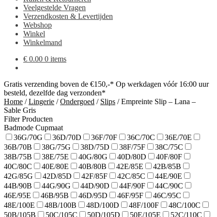
Veelgestelde Vragen
Verzendkosten & Levertijden
Webshop
Winkel
Winkelmand
€
0.00
0 items
Gratis verzending boven de €150,-*
Op werkdagen vóór 16:00 uur
besteld, dezelfde dag verzonden*
Home
/
Lingerie
/
Ondergoed
/
Slips
/
Empreinte Slip – Lana –
Sable Gris
Filter Producten
Badmode Cupmaat
36G/70G
36D/70D
36F/70F
36C/70C
36E/70E
36B/70B
38G/75G
38D/75D
38F/75F
38C/75C
38B/75B
38E/75E
40G/80G
40D/80D
40F/80F
40C/80C
40E/80E
40B/80B
42E/85E
42B/85B
42G/85G
42D/85D
42F/85F
42C/85C
44E/90E
44B/90B
44G/90G
44D/90D
44F/90F
44C/90C
46E/95E
46B/95B
46D/95D
46F/95F
46C/95C
48E/100E
48B/100B
48D/100D
48F/100F
48C/100C
50B/105B
50C/105C
50D/105D
50E/105E
52C/110C