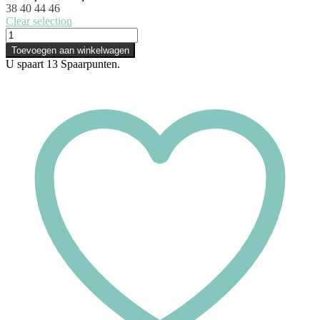
38
40
44
46
Clear selection
Empreinte
Slip
Toevoegen aan winkelwagen
-
U spaart
13
Spaarpunten.
Lana
-
Sable
Gris
aantal