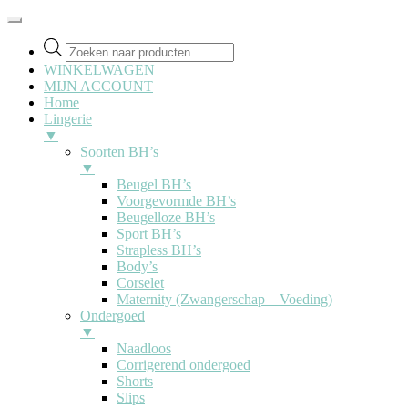
Producten
zoeken
WINKELWAGEN
MIJN ACCOUNT
Home
Lingerie
▼
Soorten BH’s
▼
Beugel BH’s
Voorgevormde BH’s
Beugelloze BH’s
Sport BH’s
Strapless BH’s
Body’s
Corselet
Maternity (Zwangerschap – Voeding)
Ondergoed
▼
Naadloos
Corrigerend ondergoed
Shorts
Slips