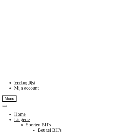
Verlanglijst
Mijn account
Menu
Home
Lingerie
Soorten BH's
Beugel BH's