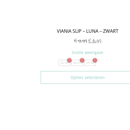
80E
85E
90E
95E
VIANIA SLIP – LUNA – ZWART
100E
75F
€
9.95
€
6.95
80F
85F
Snelle weergave
90F
36/38
40/42
44/46
95F
75G
Opties selecteren
80G
85G
90G
95G