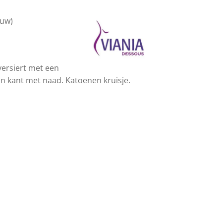
auw)
 versiert met een
an kant met naad. Katoenen kruisje.