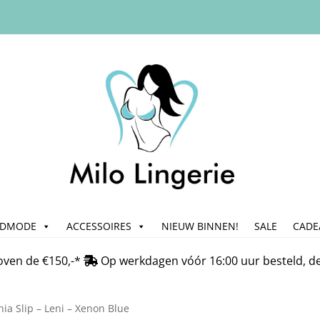
ADMODE
ACCESSOIRES
NIEUW BINNEN!
SALE
CADE
n
Bedrijfsgegevens & Contact
Betalen
Blog
Cadeau & Inpakse
oven de €150,-*
Op werkdagen vóór 16:00 uur besteld, d
Klachtafhandeling
Mijn account
My Account
Nieuwsbrief
On
nia Slip – Leni – Xenon Blue