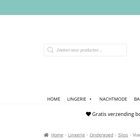
HOME
LINGERIE
NACHTMODE
B
Home
Afrekenen
Algemene Voorwaarde
Gratis verzending b
Checkout
Contact
Cookiebeleid (EU)
FAQ
Home
Lingerie
Ondergoed
Slips
Via