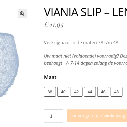
n bij Milo Lingerie
Retour melden
Ruilen & Retourneren
VIANIA SLIP – L
vertijden
Webshop
Winkel
Winkelmand
🔍
€
11.95
Verkrijgbaar in de maten 38 t/m 48.
Uw maat niet (voldoende) voorradig? Deze
bedraagt +/- 7-14 dagen zolang de voorra
Maat
38
40
42
44
46
48
Toevoegen aan winkelwag