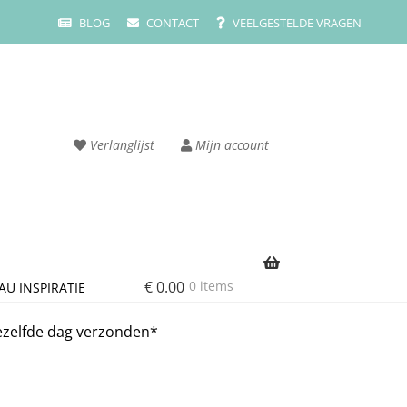
BLOG
CONTACT
VEELGESTELDE VRAGEN
Verlanglijst
Mijn account
€
0.00
0 items
AU INSPIRATIE
rvice
Cart
ezelfde dag verzonden*
ze merken