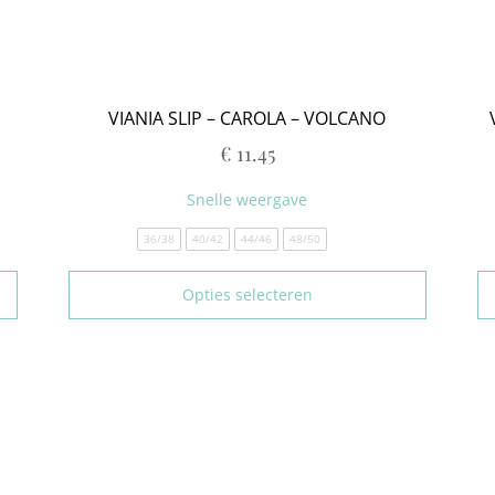
VIANIA SLIP – CAROLA – VOLCANO
€
11.45
Snelle weergave
36/38
40/42
44/46
48/50
Opties selecteren