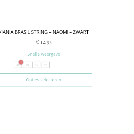
VIANIA BRASIL STRING – NAOMI – ZWART
€
12.95
Snelle weergave
38
40
42
44
Opties selecteren