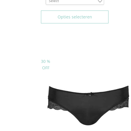
Select
80B
85B
Opties selecteren
90B
95B
100B
75C
80C
85C
30
%
90C
OFF
95C
100C
75D
80D
85D
90D
95D
100D
75E