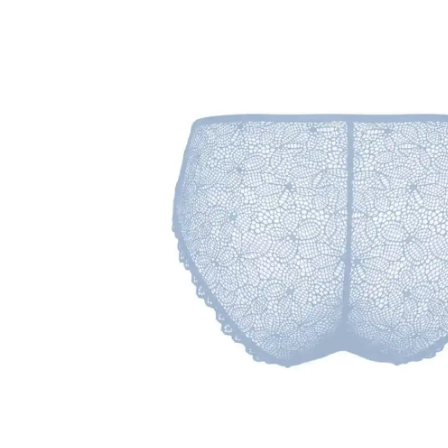
Over ons
Privacy Verklaring
Punten spare
Veelgestelde Vragen
Verzendkosten & Le