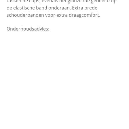
tussen de cups, evenals het glanzende gedeelte op
de elastische band onderaan. Extra brede
schouderbanden voor extra draagcomfort.
Onderhoudsadvies: