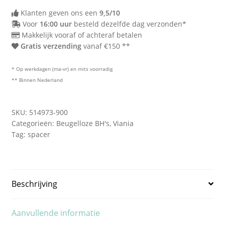
90D
Klanten geven ons een
9,5/10
Voor
16:00 uur
besteld dezelfde dag verzonden*
Makkelijk vooraf of achteraf betalen
Gratis verzending
vanaf €150 **
* Op werkdagen (ma-vr) en mits voorradig
** Binnen Nederland
SKU:
514973-900
Categorieën:
Beugelloze BH's
,
Viania
Tag:
spacer
Beschrijving
Aanvullende informatie