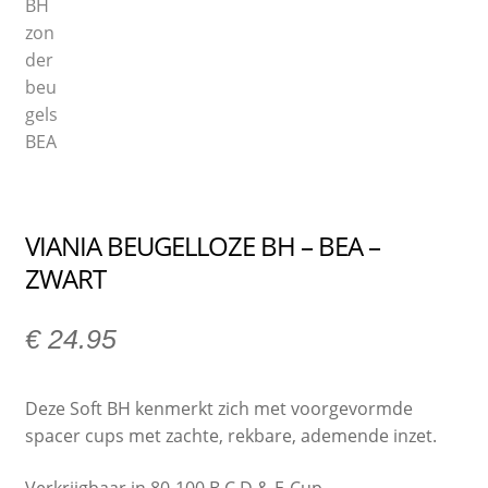
VIANIA BEUGELLOZE BH – BEA –
ZWART
€
24.95
Deze Soft BH kenmerkt zich met voorgevormde
spacer cups met zachte, rekbare, ademende inzet.
Verkrijgbaar in 80-100 B,C,D & E-Cup.