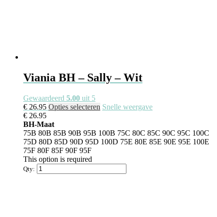
Viania BH – Sally – Wit
Gewaardeerd
5.00
uit 5
Dit
€
26.95
Opties selecteren
Snelle weergave
product
€
26.95
heeft
BH-Maat
meerdere
75B
80B
85B
90B
95B
100B
75C
80C
85C
90C
95C
100C
variaties.
75D
80D
85D
90D
95D
100D
75E
80E
85E
90E
95E
100E
Deze
75F
80F
85F
90F
95F
optie
This option is required
kan
Qty:
gekozen
worden
op
de
productpagina