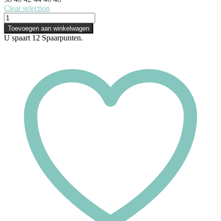
Clear selection
Viania
Slip
Toevoegen aan winkelwagen
-
U spaart
12
Spaarpunten.
Leni
-
Champagne
aantal