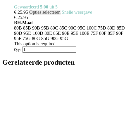
Gewaardeerd
5.00
uit 5
Dit
€
25.95
Opties selecteren
Snelle weergave
product
€
25.95
heeft
BH-Maat
meerdere
80B
85B
90B
95B
80C
85C
90C
95C
100C
75D
80D
85D
variaties.
90D
95D
100D
80E
85E
90E
95E
100E
75F
80F
85F
90F
Deze
95F
75G
80G
85G
90G
95G
optie
This option is required
kan
Qty:
gekozen
worden
Gerelateerde producten
op
de
productpagina