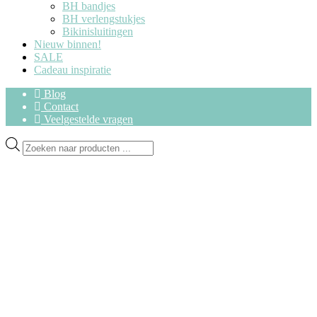
BH bandjes
BH verlengstukjes
Bikinisluitingen
Nieuw binnen!
SALE
Cadeau inspiratie
Blog
Contact
Veelgestelde vragen
Ga
Ga
Producten
door
naar
zoeken
naar
de
navigatie
inhoud