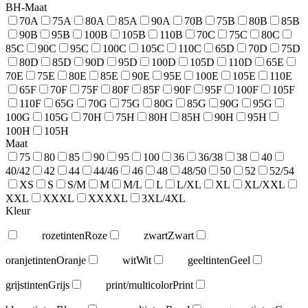
BH-Maat
70A
75A
80A
85A
90A
70B
75B
80B
85B
90B
95B
100B
105B
110B
70C
75C
80C
85C
90C
95C
100C
105C
110C
65D
70D
75D
80D
85D
90D
95D
100D
105D
110D
65E
70E
75E
80E
85E
90E
95E
100E
105E
110E
65F
70F
75F
80F
85F
90F
95F
100F
105F
110F
65G
70G
75G
80G
85G
90G
95G
100G
105G
70H
75H
80H
85H
90H
95H
100H
105H
Maat
75
80
85
90
95
100
36
36/38
38
40
40/42
42
44
44/46
46
48
48/50
50
52
52/54
XS
S
S/M
M
M/L
L
L/XL
XL
XL/XXL
XXL
XXXL
XXXXL
3XL/4XL
Kleur
rozetinten
Roze
zwart
Zwart
oranjetinten
Oranje
wit
Wit
geeltinten
Geel
grijstinten
Grijs
print/multicolor
Print