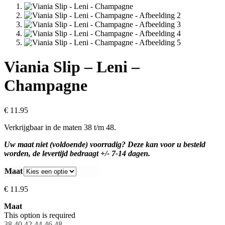
Viania Slip – Leni –
Champagne
€
11.95
Verkrijgbaar in de maten 38 t/m 48.
Uw maat niet (voldoende) voorradig? Deze kan voor u besteld
worden, de levertijd bedraagt +/- 7-14 dagen.
Maat
€
11.95
Maat
This option is required
38
40
42
44
46
48