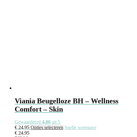
kan
gekozen
worden
op
de
productpagina
Viania Beugelloze BH – Wellness
Comfort – Skin
Gewaardeerd
4.80
uit 5
Dit
€
24.95
Opties selecteren
Snelle weergave
product
€
24.95