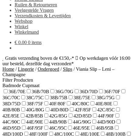
Ruilen & Retourneren
Veelgestelde Vragen
Verzendkosten & Levertijden
Webshop
Winkel
Winkelmand
€
0.00
0 items
Gratis verzending boven de €150,-*
Op werkdagen vóór 16:00
uur besteld, dezelfde dag verzonden*
Home
/
Lingerie
/
Ondergoed
/
Slips
/
Viania Slip – Leni –
Champagne
Filter Producten
Badmode Cupmaat
36E/70E
36B/70B
36G/70G
36D/70D
36F/70F
36C/70C
38C/75C
38B/75B
38E/75E
38G/75G
38D/75D
38F/75F
40F/80F
40C/80C
40E/80E
40B/80B
40G/80G
40D/80D
42F/85F
42C/85C
42E/85E
42B/85B
42G/85G
42D/85D
44F/90F
44C/90C
44E/90E
44B/90B
44G/90G
44D/90D
46D/95D
46F/95F
46C/95C
46E/95E
46B/95B
48D/100D
48F/100F
48C/100C
48E/100E
48B/100B