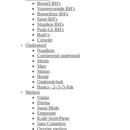
Beugel BH's
Voorgevormde BH's
Beugelloze BH's
Sport BH's
Strapless BH's
Push-Up BH's
Body's
Corselet
Ondergoed
Naadloos
Corrigerend ondergoed
Shorts
Slips
Strings
Hemd
Onderrok/jurk
Basics - 2-/3-/5-Pak
Merken
Viania
Dorina
Sassa Mode
Empreinte
Kollé Serré/Piege
Sans Complexe
Overige merken