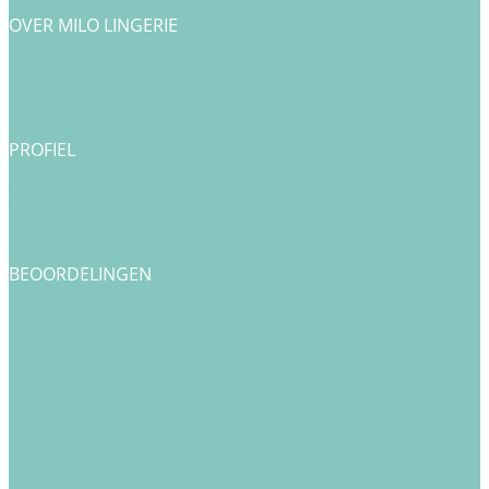
OVER MILO LINGERIE
Over ons
Bedrijfsgegevens & Contact
Onze merken
Blog
PROFIEL
Login
Registreren
Checkout
Bestellingen
BEOORDELINGEN