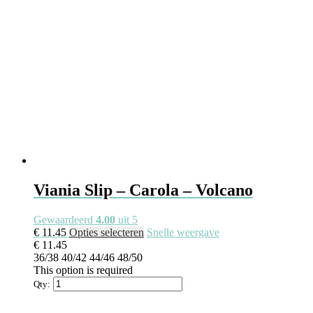
Viania Slip – Carola – Volcano
Gewaardeerd
4.00
uit 5
Dit
€
11.45
Opties selecteren
Snelle weergave
product
€
11.45
heeft
36/38
40/42
44/46
48/50
meerdere
This option is required
variaties.
Qty:
Deze
optie