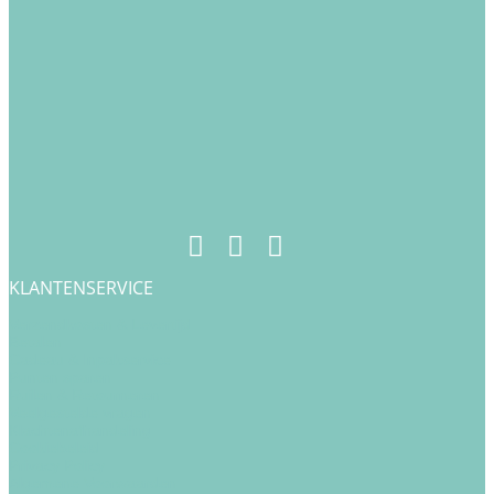
KLANTENSERVICE
Verzendkosten & Levertijd
Betalen
Cadeau & Inpakservice
Punten sparen
Ruilen & Retourneren
Veelgestelde vragen
Klachtenafhandeling
Cookiebeleid
Privacy Policy
Algemene Voorwaarden