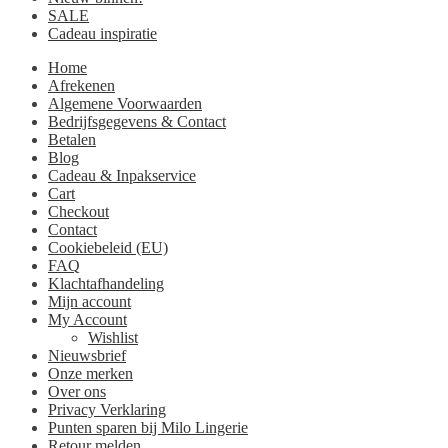
SALE
Cadeau inspiratie
Home
Afrekenen
Algemene Voorwaarden
Bedrijfsgegevens & Contact
Betalen
Blog
Cadeau & Inpakservice
Cart
Checkout
Contact
Cookiebeleid (EU)
FAQ
Klachtafhandeling
Mijn account
My Account
Wishlist
Nieuwsbrief
Onze merken
Over ons
Privacy Verklaring
Punten sparen bij Milo Lingerie
Retour melden