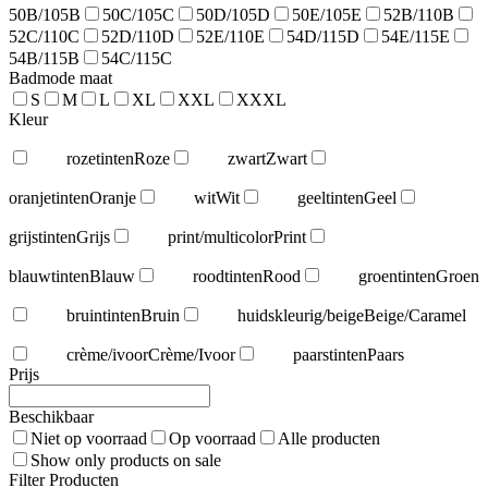
50B/105B
50C/105C
50D/105D
50E/105E
52B/110B
52C/110C
52D/110D
52E/110E
54D/115D
54E/115E
54B/115B
54C/115C
Badmode maat
S
M
L
XL
XXL
XXXL
Kleur
rozetinten
Roze
zwart
Zwart
oranjetinten
Oranje
wit
Wit
geeltinten
Geel
grijstinten
Grijs
print/multicolor
Print
blauwtinten
Blauw
roodtinten
Rood
groentinten
Groen
bruintinten
Bruin
huidskleurig/beige
Beige/Caramel
crème/ivoor
Crème/Ivoor
paarstinten
Paars
Prijs
Beschikbaar
Niet op voorraad
Op voorraad
Alle producten
Show only products on sale
Filter Producten