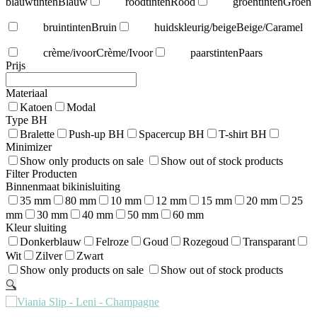
blauwtinten
Blauw
roodtinten
Rood
groentinten
Groen
bruintinten
Bruin
huidskleurig/beige
Beige/Caramel
crème/ivoor
Crème/Ivoor
paarstinten
Paars
Prijs
Materiaal
Katoen
Modal
Type BH
Bralette
Push-up BH
Spacercup BH
T-shirt BH
Minimizer
Show only products on sale
Show out of stock products
Filter Producten
Binnenmaat bikinisluiting
35 mm
80 mm
10 mm
12 mm
15 mm
20 mm
25
mm
30 mm
40 mm
50 mm
60 mm
Kleur sluiting
Donkerblauw
Felroze
Goud
Rozegoud
Transparant
Wit
Zilver
Zwart
Show only products on sale
Show out of stock products
🔍