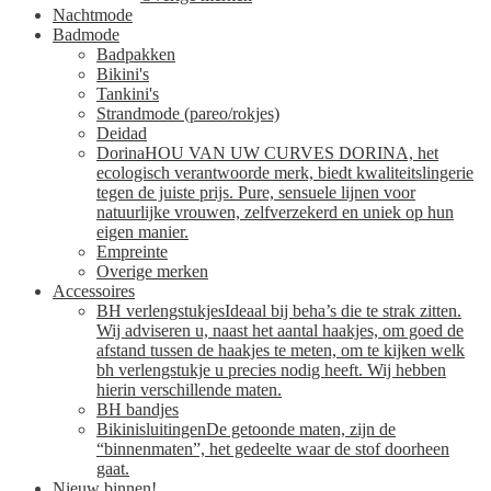
Nachtmode
Badmode
Badpakken
Bikini's
Tankini's
Strandmode (pareo/rokjes)
Deidad
Dorina
HOU VAN UW CURVES DORINA, het
ecologisch verantwoorde merk, biedt kwaliteitslingerie
tegen de juiste prijs. Pure, sensuele lijnen voor
natuurlijke vrouwen, zelfverzekerd en uniek op hun
eigen manier.
Empreinte
Overige merken
Accessoires
BH verlengstukjes
Ideaal bij beha’s die te strak zitten.
Wij adviseren u, naast het aantal haakjes, om goed de
afstand tussen de haakjes te meten, om te kijken welk
bh verlengstukje u precies nodig heeft. Wij hebben
hierin verschillende maten.
BH bandjes
Bikinisluitingen
De getoonde maten, zijn de
“binnenmaten”, het gedeelte waar de stof doorheen
gaat.
Nieuw binnen!