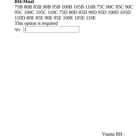
heeft
BH-Maat
meerdere
75B
80B
85B
90B
95B
100B
105B
110B
75C
80C
85C
90C
variaties.
95C
100C
105C
110C
75D
80D
85D
90D
95D
100D
105D
Deze
110D
80E
85E
90E
95E
100E
105E
110E
optie
This option is required
kan
Qty:
gekozen
worden
op
de
productpagina
Viania BH -