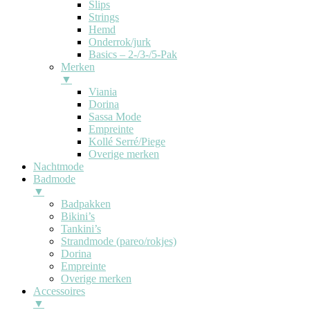
Slips
Strings
Hemd
Onderrok/jurk
Basics – 2-/3-/5-Pak
Merken
▼
Viania
Dorina
Sassa Mode
Empreinte
Kollé Serré/Piege
Overige merken
Nachtmode
Badmode
▼
Badpakken
Bikini’s
Tankini’s
Strandmode (pareo/rokjes)
Dorina
Empreinte
Overige merken
Accessoires
▼