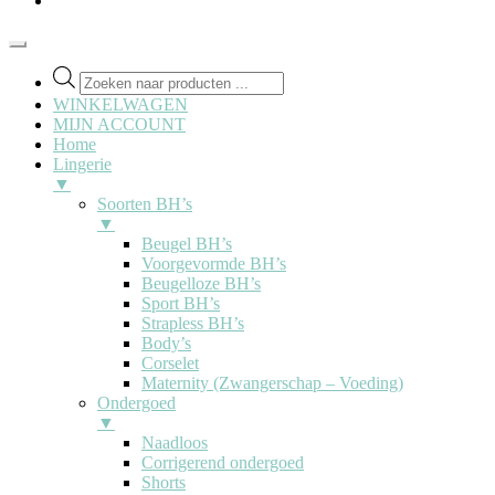
Producten
zoeken
WINKELWAGEN
MIJN ACCOUNT
Home
Lingerie
▼
Soorten BH’s
▼
Beugel BH’s
Voorgevormde BH’s
Beugelloze BH’s
Sport BH’s
Strapless BH’s
Body’s
Corselet
Maternity (Zwangerschap – Voeding)
Ondergoed
▼
Naadloos
Corrigerend ondergoed
Shorts