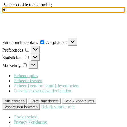
Beheer cookie toestemming
Milo Lingerie
maakt gebruik van verschillende soorten cookies
(functionele, analytische en marketing cookies), om u de best mogelijke
ervaring te geven wanneer u onze website bezoekt. Om deze cookies te
accepteren klikt u op 'Alle cookies'. Heeft u dit liever niet? Klik dan op
'Enkel functioneel'.
Functionele
Functionele cookies
Altijd actief
cookies
Preferences
Preferences
Statistieken
Statistieken
Marketing
Marketing
Beheer opties
Beheer diensten
Beheer {vendor_count} leveranciers
Lees meer over deze doeleinden
Alle cookies
Enkel functioneel
Bekijk voorkeuren
Bekijk voorkeuren
Voorkeuren bewaren
Cookiebeleid
Privacy Verklaring