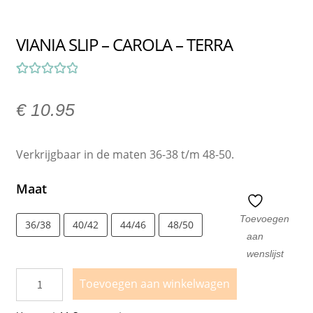
VIANIA SLIP – CAROLA – TERRA
Gewaardeerd
1
5.00
op 5
€
10.95
gebaseerd op
klant
Verkrijgbaar in de maten 36-38 t/m 48-50.
waardering
Maat
Toevoegen
36/38
40/42
44/46
48/50
aan
wenslijst
Toevoegen aan winkelwagen