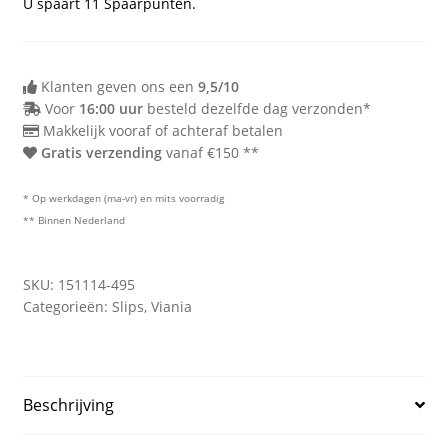
U spaart
11
Spaarpunten.
Klanten geven ons een
9,5/10
Voor
16:00 uur
besteld dezelfde dag verzonden*
Makkelijk vooraf of achteraf betalen
Gratis verzending
vanaf €150 **
* Op werkdagen (ma-vr) en mits voorradig
** Binnen Nederland
SKU:
151114-495
Categorieën:
Slips
,
Viania
Beschrijving