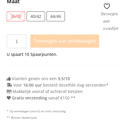
Maat
Toevoegen
36/38
40/42
44/46
aan
wenslijst
Toevoegen aan winkelwagen
U spaart
10
Spaarpunten.
Klanten geven ons een
9,5/10
Voor
16:00 uur
besteld dezelfde dag verzonden*
Makkelijk vooraf of achteraf betalen
Gratis verzending
vanaf €150 **
* Op werkdagen (ma-vr) en mits voorradig
** Binnen Nederland