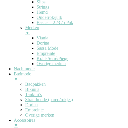
Slips
Strings
Hemd
Onderrok/jurk
Basics – 2-/3-/5-Pak
Merken
▼
Viania
Dorina
Sassa Mode
Empreinte
Kollé Serré/Piege
Overige merken
Nachtmode
Badmode
▼
Badpakken
Bikini’s
Tankini’s
Strandmode (pareo/rokjes)
Dorina
Empreinte
Overige merken
Accessoires
▼