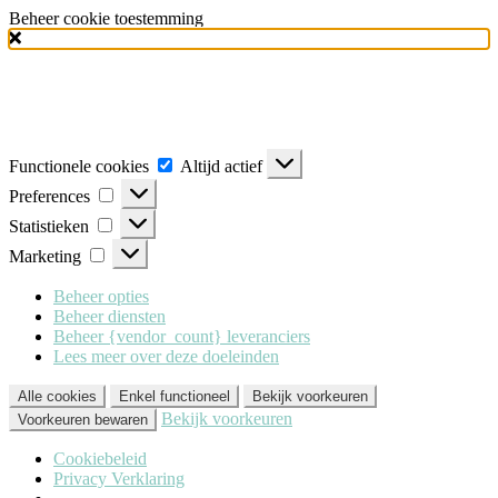
Beheer cookie toestemming
Milo Lingerie
maakt gebruik van verschillende soorten cookies
(functionele, analytische en marketing cookies), om u de best mogelijke
ervaring te geven wanneer u onze website bezoekt. Om deze cookies te
accepteren klikt u op 'Alle cookies'. Heeft u dit liever niet? Klik dan op
'Enkel functioneel'.
Functionele
Functionele cookies
Altijd actief
cookies
Preferences
Preferences
Statistieken
Statistieken
Marketing
Marketing
Beheer opties
Beheer diensten
Beheer {vendor_count} leveranciers
Lees meer over deze doeleinden
Alle cookies
Enkel functioneel
Bekijk voorkeuren
Bekijk voorkeuren
Voorkeuren bewaren
Cookiebeleid
Privacy Verklaring