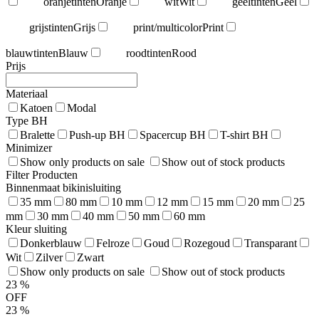
oranjetinten
Oranje
wit
Wit
geeltinten
Geel
grijstinten
Grijs
print/multicolor
Print
blauwtinten
Blauw
roodtinten
Rood
Prijs
Materiaal
Katoen
Modal
Type BH
Bralette
Push-up BH
Spacercup BH
T-shirt BH
Minimizer
Show only products on sale
Show out of stock products
Filter Producten
Binnenmaat bikinisluiting
35 mm
80 mm
10 mm
12 mm
15 mm
20 mm
25
mm
30 mm
40 mm
50 mm
60 mm
Kleur sluiting
Donkerblauw
Felroze
Goud
Rozegoud
Transparant
Wit
Zilver
Zwart
Show only products on sale
Show out of stock products
23
%
OFF
23
%