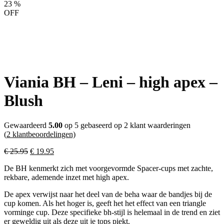
23
%
OFF
Viania BH – Leni – high apex –
Blush
Gewaardeerd
5.00
op 5 gebaseerd op
2
klant waarderingen
(
2
klantbeoordelingen)
Oorspronkelijke
Huidige
€
25.95
€
19.95
prijs
prijs
De BH kenmerkt zich met voorgevormde Spacer-cups met zachte,
was:
is:
rekbare, ademende inzet met high apex.
€ 25.95.
€ 19.95.
De apex verwijst naar het deel van de beha waar de bandjes bij de
cup komen. Als het hoger is, geeft het het effect van een triangle
vorminge cup. Deze specifieke bh-stijl is helemaal in de trend en ziet
er geweldig uit als deze uit je tops piekt.