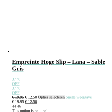
productpagina
Empreinte Hoge Slip – Lana – Sable
Gris
37
%
OFF
37
%
OFF
Oorspronkelijke
Huidige
Dit
€
19.95
€
12.50
Opties selecteren
Snelle weergave
prijs
Oorspronkelijke
prijs
Huidige
product
€
19.95
€
12.50
was:
prijs
is:
prijs
heeft
44
46
€ 19.95.
was:
€ 12.50.
is:
meerdere
This option is required