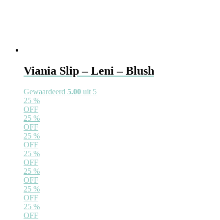
Viania Slip – Leni – Blush
Gewaardeerd
5.00
uit 5
25
%
OFF
25
%
OFF
25
%
OFF
25
%
OFF
25
%
OFF
25
%
OFF
25
%
OFF