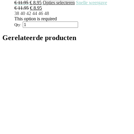
Oorspronkelijke
Huidige
Dit
€
11.95
€
8.95
Opties selecteren
Snelle weergave
prijs
Oorspronkelijke
prijs
Huidige
product
€
11.95
€
8.95
was:
prijs
is:
prijs
heeft
38
40
42
44
46
48
€ 11.95.
was:
€ 8.95.
is:
meerdere
This option is required
€ 11.95.
€ 8.95.
variaties.
Qty:
Deze
optie
Gerelateerde producten
kan
gekozen
worden
op
de
productpagina