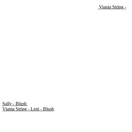
Viania String -
Sally - Blush
Viania String - Leni - Blush