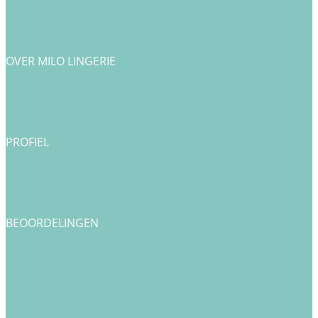
Klachtenafhandeling
Cookiebeleid
Privacy Policy
Algemene Voorwaarden
OVER MILO LINGERIE
Over ons
Bedrijfsgegevens & Contact
Onze merken
Blog
PROFIEL
Login
Registreren
Checkout
Bestellingen
BEOORDELINGEN