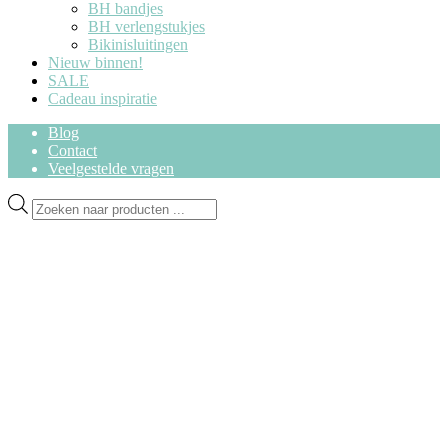
BH bandjes
BH verlengstukjes
Bikinisluitingen
Nieuw binnen!
SALE
Cadeau inspiratie
Blog
Contact
Veelgestelde vragen
Ga
Ga
Producten
door
naar
zoeken
naar
de
navigatie
inhoud