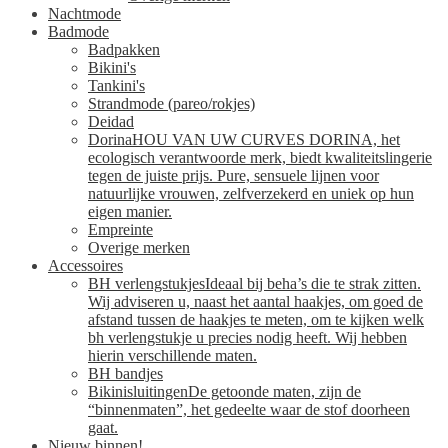
Nachtmode
Badmode
Badpakken
Bikini's
Tankini's
Strandmode (pareo/rokjes)
Deidad
Dorina
HOU VAN UW CURVES DORINA, het
ecologisch verantwoorde merk, biedt kwaliteitslingerie
tegen de juiste prijs. Pure, sensuele lijnen voor
natuurlijke vrouwen, zelfverzekerd en uniek op hun
eigen manier.
Empreinte
Overige merken
Accessoires
BH verlengstukjes
Ideaal bij beha’s die te strak zitten.
Wij adviseren u, naast het aantal haakjes, om goed de
afstand tussen de haakjes te meten, om te kijken welk
bh verlengstukje u precies nodig heeft. Wij hebben
hierin verschillende maten.
BH bandjes
Bikinisluitingen
De getoonde maten, zijn de
“binnenmaten”, het gedeelte waar de stof doorheen
gaat.
Nieuw binnen!