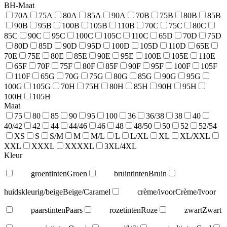
BH-Maat
70A
75A
80A
85A
90A
70B
75B
80B
85B
90B
95B
100B
105B
110B
70C
75C
80C
85C
90C
95C
100C
105C
110C
65D
70D
75D
80D
85D
90D
95D
100D
105D
110D
65E
70E
75E
80E
85E
90E
95E
100E
105E
110E
65F
70F
75F
80F
85F
90F
95F
100F
105F
110F
65G
70G
75G
80G
85G
90G
95G
100G
105G
70H
75H
80H
85H
90H
95H
100H
105H
Maat
75
80
85
90
95
100
36
36/38
38
40
40/42
42
44
44/46
46
48
48/50
50
52
52/54
XS
S
S/M
M
M/L
L
L/XL
XL
XL/XXL
XXL
XXXL
XXXXL
3XL/4XL
Kleur
groentinten
Groen
bruintinten
Bruin
huidskleurig/beige
Beige/Caramel
crème/ivoor
Crème/Ivoor
paarstinten
Paars
rozetinten
Roze
zwart
Zwart