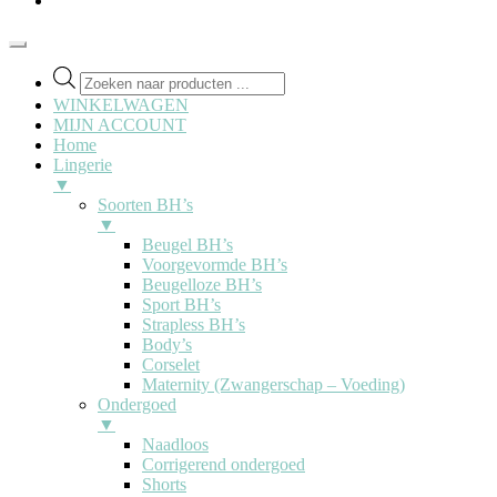
Producten
zoeken
WINKELWAGEN
MIJN ACCOUNT
Home
Lingerie
▼
Soorten BH’s
▼
Beugel BH’s
Voorgevormde BH’s
Beugelloze BH’s
Sport BH’s
Strapless BH’s
Body’s
Corselet
Maternity (Zwangerschap – Voeding)
Ondergoed
▼
Naadloos
Corrigerend ondergoed
Shorts