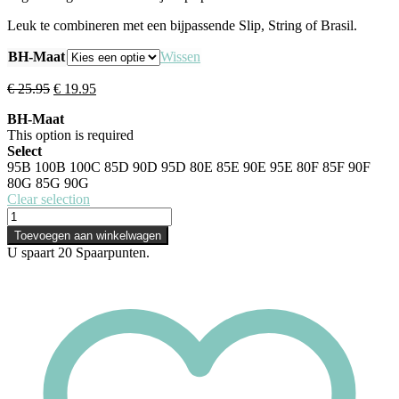
Leuk te combineren met een bijpassende Slip, String of Brasil.
BH-Maat
Wissen
Oorspronkelijke
Huidige
€
25.95
€
19.95
prijs
prijs
BH-Maat
was:
is:
This option is required
€ 25.95.
€ 19.95.
Select
95B
100B
100C
85D
90D
95D
80E
85E
90E
95E
80F
85F
90F
80G
85G
90G
Clear selection
Viania
BH
Toevoegen aan winkelwagen
-
U spaart
20
Spaarpunten.
Leni
-
high
apex
-
Blush
aantal