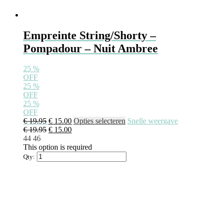
Empreinte String/Shorty –
Pompadour – Nuit Ambree
25
%
OFF
25
%
OFF
25
%
OFF
Oorspronkelijke
Huidige
Dit
€
19.95
€
15.00
Opties selecteren
Snelle weergave
prijs
Oorspronkelijke
prijs
Huidige
product
€
19.95
€
15.00
was:
prijs
is:
prijs
heeft
44
46
€ 19.95.
was:
€ 15.00.
is:
meerdere
This option is required
€ 19.95.
€ 15.00.
variaties.
Qty:
Deze
optie
kan
gekozen
worden
op
de