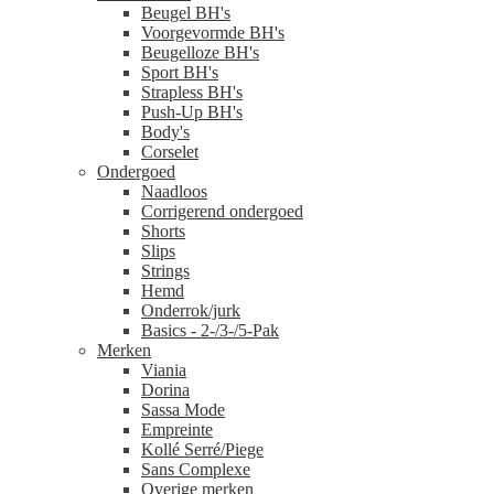
Beugel BH's
Voorgevormde BH's
Beugelloze BH's
Sport BH's
Strapless BH's
Push-Up BH's
Body's
Corselet
Ondergoed
Naadloos
Corrigerend ondergoed
Shorts
Slips
Strings
Hemd
Onderrok/jurk
Basics - 2-/3-/5-Pak
Merken
Viania
Dorina
Sassa Mode
Empreinte
Kollé Serré/Piege
Sans Complexe
Overige merken