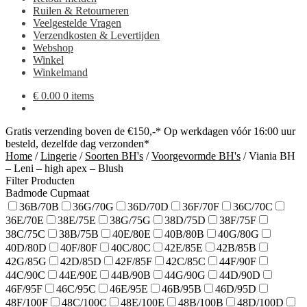
Ruilen & Retourneren
Veelgestelde Vragen
Verzendkosten & Levertijden
Webshop
Winkel
Winkelmand
€
0.00
0 items
Gratis verzending boven de €150,-*
Op werkdagen vóór 16:00 uur
besteld, dezelfde dag verzonden*
Home
/
Lingerie
/
Soorten BH's
/
Voorgevormde BH's
/
Viania BH
– Leni – high apex – Blush
Filter Producten
Badmode Cupmaat
36B/70B
36G/70G
36D/70D
36F/70F
36C/70C
36E/70E
38E/75E
38G/75G
38D/75D
38F/75F
38C/75C
38B/75B
40E/80E
40B/80B
40G/80G
40D/80D
40F/80F
40C/80C
42E/85E
42B/85B
42G/85G
42D/85D
42F/85F
42C/85C
44F/90F
44C/90C
44E/90E
44B/90B
44G/90G
44D/90D
46F/95F
46C/95C
46E/95E
46B/95B
46D/95D
48F/100F
48C/100C
48E/100E
48B/100B
48D/100D