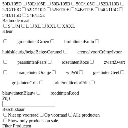
50D/105D
50E/105E
50B/105B
50C/105C
52B/110B
52C/110C
52D/110D
52E/110E
54B/115B
54C/115C
54D/115D
54E/115E
Badmode maat
S
M
L
XL
XXL
XXXL
Kleur
groentinten
Groen
bruintinten
Bruin
huidskleurig/beige
Beige/Caramel
crème/ivoor
Crème/Ivoor
paarstinten
Paars
rozetinten
Roze
zwart
Zwart
oranjetinten
Oranje
wit
Wit
geeltinten
Geel
grijstinten
Grijs
print/multicolor
Print
blauwtinten
Blauw
roodtinten
Rood
Prijs
Beschikbaar
Niet op voorraad
Op voorraad
Alle producten
Show only products on sale
Filter Producten