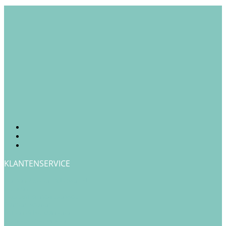
KLANTENSERVICE
Verzendkosten & Levertijd
Betalen
Cadeau & Inpakservice
Punten sparen
Ruilen & Retourneren
Veelgestelde vragen