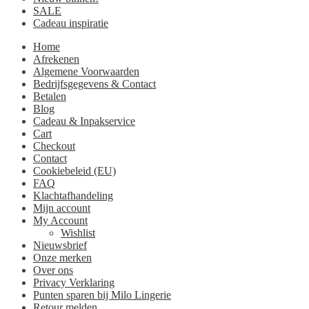
SALE
Cadeau inspiratie
Home
Afrekenen
Algemene Voorwaarden
Bedrijfsgegevens & Contact
Betalen
Blog
Cadeau & Inpakservice
Cart
Checkout
Contact
Cookiebeleid (EU)
FAQ
Klachtafhandeling
Mijn account
My Account
Wishlist
Nieuwsbrief
Onze merken
Over ons
Privacy Verklaring
Punten sparen bij Milo Lingerie
Retour melden