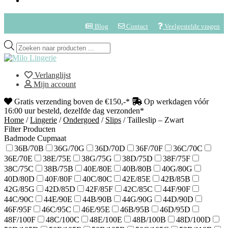
Blog
Contact
Veelgestelde vragen
Verlanglijst
Mijn account
Gratis verzending boven de €150,-*
Op werkdagen vóór
16:00 uur besteld, dezelfde dag verzonden*
Home
/
Lingerie
/
Ondergoed
/
Slips
/
Tailleslip – Zwart
Filter Producten
Badmode Cupmaat
36B/70B
36G/70G
36D/70D
36F/70F
36C/70C
36E/70E
38E/75E
38G/75G
38D/75D
38F/75F
38C/75C
38B/75B
40E/80E
40B/80B
40G/80G
40D/80D
40F/80F
40C/80C
42E/85E
42B/85B
42G/85G
42D/85D
42F/85F
42C/85C
44F/90F
44C/90C
44E/90E
44B/90B
44G/90G
44D/90D
46F/95F
46C/95C
46E/95E
46B/95B
46D/95D
48F/100F
48C/100C
48E/100E
48B/100B
48D/100D