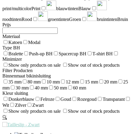
print/multicolor
Print
blauwtinten
Blauw
roodtinten
Rood
groentinten
Groen
bruintinten
Bruin
Prijs
Materiaal
Katoen
Modal
Type BH
Bralette
Push-up BH
Spacercup BH
T-shirt BH
Minimizer
Show only products on sale
Show out of stock products
Filter Producten
Binnenmaat bikinisluiting
35 mm
80 mm
10 mm
12 mm
15 mm
20 mm
25
mm
30 mm
40 mm
50 mm
60 mm
Kleur sluiting
Donkerblauw
Felroze
Goud
Rozegoud
Transparant
Wit
Zilver
Zwart
Show only products on sale
Show out of stock products
🔍