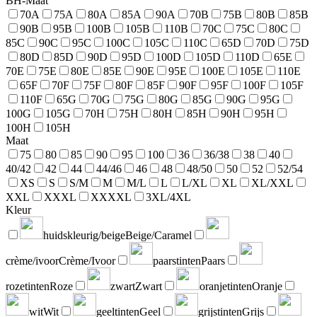
BH-Maat
70A
75A
80A
85A
90A
70B
75B
80B
85B
90B
95B
100B
105B
110B
70C
75C
80C
85C
90C
95C
100C
105C
110C
65D
70D
75D
80D
85D
90D
95D
100D
105D
110D
65E
70E
75E
80E
85E
90E
95E
100E
105E
110E
65F
70F
75F
80F
85F
90F
95F
100F
105F
110F
65G
70G
75G
80G
85G
90G
95G
100G
105G
70H
75H
80H
85H
90H
95H
100H
105H
Maat
75
80
85
90
95
100
36
36/38
38
40
40/42
42
44
44/46
46
48
48/50
50
52
52/54
XS
S
S/M
M
M/L
L
L/XL
XL
XL/XXL
XXL
XXXL
XXXXL
3XL/4XL
Kleur
huidskleurig/beige
Beige/Caramel
crème/ivoor
Crème/Ivoor
paarstinten
Paars
rozetinten
Roze
zwart
Zwart
oranjetinten
Oranje
wit
Wit
geeltinten
Geel
grijstinten
Grijs