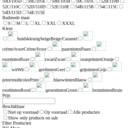
50D/105D
50E/105E
50B/105B
50C/105C
52B/110B
52C/110C
52D/110D
52E/110E
54B/115B
54C/115C
54D/115D
54E/115E
Badmode maat
S
M
L
XL
XXL
XXXL
Kleur
huidskleurig/beige
Beige/Caramel
crème/ivoor
Crème/Ivoor
paarstinten
Paars
rozetinten
Roze
zwart
Zwart
oranjetinten
Oranje
wit
Wit
geeltinten
Geel
grijstinten
Grijs
print/multicolor
Print
blauwtinten
Blauw
roodtinten
Rood
groentinten
Groen
bruintinten
Bruin
Prijs
Beschikbaar
Niet op voorraad
Op voorraad
Alle producten
Show only products on sale
Filter Producten