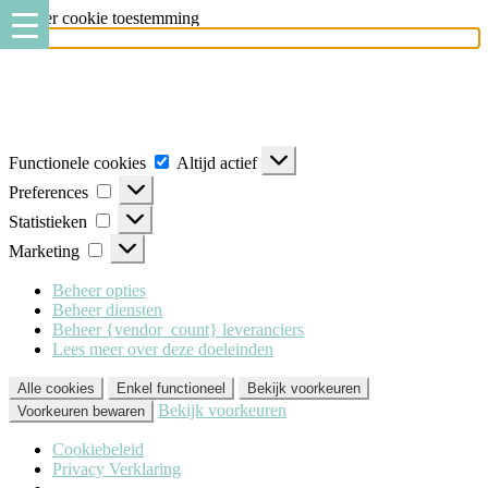
Beheer cookie toestemming
Milo Lingerie
maakt gebruik van verschillende soorten cookies
(functionele, analytische en marketing cookies), om u de best mogelijke
ervaring te geven wanneer u onze website bezoekt. Om deze cookies te
accepteren klikt u op 'Alle cookies'. Heeft u dit liever niet? Klik dan op
'Enkel functioneel'.
Functionele cookies
Altijd actief
Preferences
Statistieken
Marketing
Beheer opties
Beheer diensten
Beheer {vendor_count} leveranciers
Lees meer over deze doeleinden
Alle cookies
Enkel functioneel
Bekijk voorkeuren
Bekijk voorkeuren
Voorkeuren bewaren
Cookiebeleid
Privacy Verklaring