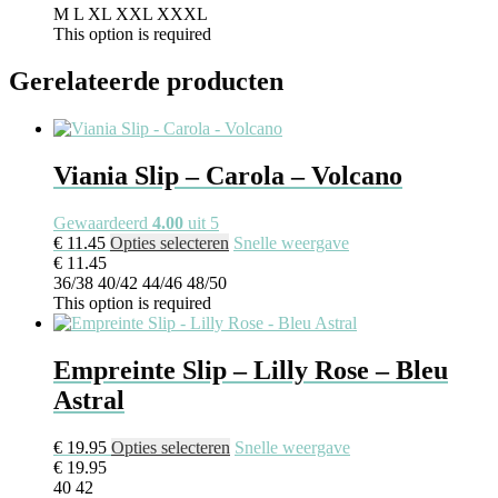
M
L
XL
XXL
XXXL
This option is required
Gerelateerde producten
Viania Slip – Carola – Volcano
Gewaardeerd
4.00
uit 5
€
11.45
Opties selecteren
Snelle weergave
€
11.45
36/38
40/42
44/46
48/50
This option is required
Empreinte Slip – Lilly Rose – Bleu
Astral
€
19.95
Opties selecteren
Snelle weergave
€
19.95
40
42