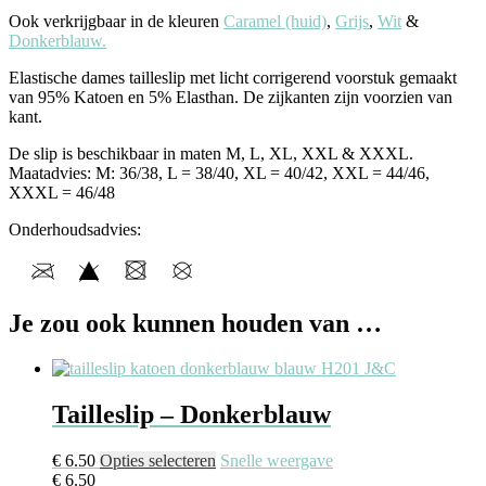
Ook verkrijgbaar in de kleuren
Caramel (huid)
,
Grijs
,
Wit
&
Donkerblauw.
Elastische dames tailleslip met licht corrigerend voorstuk gemaakt
van 95% Katoen en 5% Elasthan. De zijkanten zijn voorzien van
kant.
De slip is beschikbaar in maten M, L, XL, XXL & XXXL.
Maatadvies: M: 36/38, L = 38/40, XL = 40/42, XXL = 44/46,
XXXL = 46/48
Onderhoudsadvies:
Je zou ook kunnen houden van …
Tailleslip – Donkerblauw
€
6.50
Opties selecteren
Snelle weergave
€
6.50