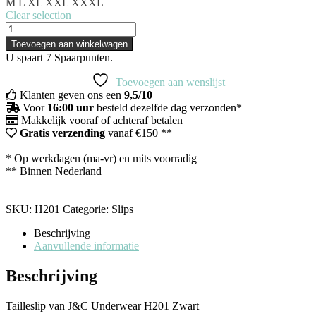
M
L
XL
XXL
XXXL
Clear selection
Toevoegen aan winkelwagen
U spaart
7
Spaarpunten.
Toevoegen aan wenslijst
Klanten geven ons een
9,5/10
Voor
16:00 uur
besteld dezelfde dag verzonden*
Makkelijk vooraf of achteraf betalen
Gratis verzending
vanaf €150 **
* Op werkdagen (ma-vr) en mits voorradig
** Binnen Nederland
SKU:
H201
Categorie:
Slips
Beschrijving
Aanvullende informatie
Beschrijving
Tailleslip van J&C Underwear H201 Zwart