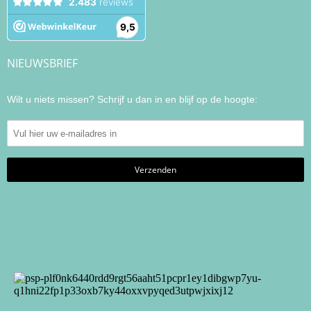
NIEUWSBRIEF
Wilt u niets missen? Schrijf u dan in en blijf op de hoogte: