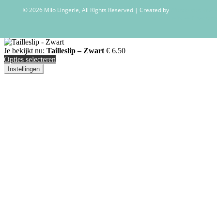
© 2026 Milo Lingerie, All Rights Reserved | Created by
Wendy Venema –
Creative Business Coaching
Je bekijkt nu:
Tailleslip – Zwart
€
6.50
Opties selecteren
Instellingen