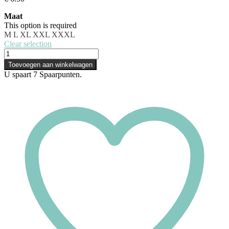
Maat
This option is required
M
L
XL
XXL
XXXL
Clear selection
Toevoegen aan winkelwagen
U spaart
7
Spaarpunten.