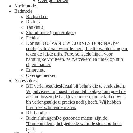
Overige merken
Nachtmode
Badmode
Badpakken
Bikini's
Tankini's
Strandmode (pareo/rokjes)
Deidad
Dorina
HOU VAN UW CURVES DORINA, het
ecologisch verantwoorde merk, biedt kwaliteitslingerie
tegen de juiste prijs. Pure, sensuele lijnen voor
natuurlijke vrouwen, zelfverzekerd en uniek op hun
eigen manier.
Empreinte
Overige merken
Accessoires
BH verlengstukjes
Ideaal bij beha’s die te strak zitten.
Wij adviseren u, naast het aantal haakjes, om goed de
afstand tussen de haakjes te meten, om te kijken welk
bh verlengstukje u precies nodig heeft. Wij hebben
hierin verschillende maten.
BH bandjes
Bikinisluitingen
De getoonde maten, zijn de
“binnenmaten”, het gedeelte waar de stof doorheen
gaat.