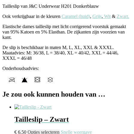
Tailleslip van J&C Underwear H201 Donkerblauw
Ook verkrijgbaar in de kleuren
Caramel (huid)
,
Grijs
,
Wit
&
Zwart.
Elastische dames tailleslip met licht corrigerend voorstuk gemaakt
van 95% Katoen en 5% Elasthan. De zijkanten zijn voorzien van
kant.
De slip is beschikbaar in maten M, L, XL, XXL & XXXL.
Maatadvies: M: 36/38, L = 38/40, XL = 40/42, XXL = 44/46,
XXXL = 46/48
Onderhoudsadvies:
Je zou ook kunnen houden van …
Tailleslip – Zwart
€
6.50
Opties selecteren
Snelle weergave