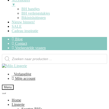
Accessoires
▼
BH bandjes
BH verlengstukjes
Bikinisluitingen
Nieuw binnen!
SALE
Cadeau inspiratie
Blog
Contact
Veelgestelde vragen
Verlanglijst
Mijn account
Menu
Home
Lingerie
Soorten BH's