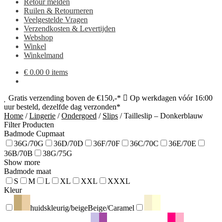
Retour melden
Ruilen & Retourneren
Veelgestelde Vragen
Verzendkosten & Levertijden
Webshop
Winkel
Winkelmand
€
0.00
0 items
Gratis verzending boven de €150,-*
Op werkdagen vóór 16:00
uur besteld, dezelfde dag verzonden*
Home
/
Lingerie
/
Ondergoed
/
Slips
/
Tailleslip – Donkerblauw
Filter Producten
Badmode Cupmaat
36G/70G
36D/70D
36F/70F
36C/70C
36E/70E
36B/70B
38G/75G
Show more
Badmode maat
S
M
L
XL
XXL
XXXL
Kleur
huidskleurig/beige
Beige/Caramel