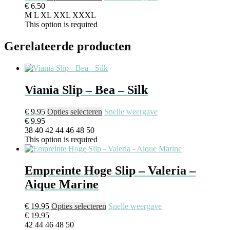
€
6.50
M
L
XL
XXL
XXXL
This option is required
Gerelateerde producten
Viania Slip – Bea – Silk
€
9.95
Opties selecteren
Snelle weergave
€
9.95
38
40
42
44
46
48
50
This option is required
Empreinte Hoge Slip – Valeria –
Aique Marine
€
19.95
Opties selecteren
Snelle weergave
€
19.95
42
44
46
48
50