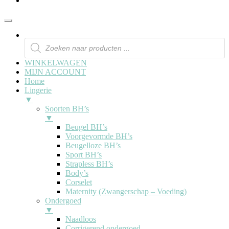
WINKELWAGEN
MIJN ACCOUNT
Home
Lingerie
▼
Soorten BH’s
▼
Beugel BH’s
Voorgevormde BH’s
Beugelloze BH’s
Sport BH’s
Strapless BH’s
Body’s
Corselet
Maternity (Zwangerschap – Voeding)
Ondergoed
▼
Naadloos
Corrigerend ondergoed