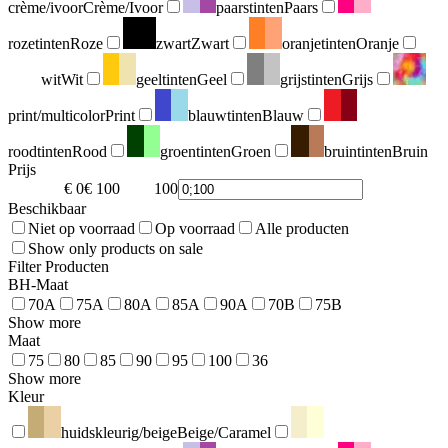
crème/ivoor
Crème/Ivoor
paarstinten
Paars
rozetinten
Roze
zwart
Zwart
oranjetinten
Oranje
wit
Wit
geeltinten
Geel
grijstinten
Grijs
print/multicolor
Print
blauwtinten
Blauw
roodtinten
Rood
groentinten
Groen
bruintinten
Bruin
Prijs
€ 0
€ 100
100
0
Beschikbaar
Niet op voorraad
Op voorraad
Alle producten
Show only products on sale
Filter Producten
BH-Maat
70A
75A
80A
85A
90A
70B
75B
Show more
Maat
75
80
85
90
95
100
36
Show more
Kleur
huidskleurig/beige
Beige/Caramel