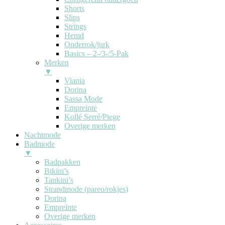
Shorts
Slips
Strings
Hemd
Onderrok/jurk
Basics – 2-/3-/5-Pak
Merken
▼
Viania
Dorina
Sassa Mode
Empreinte
Kollé Serré/Piege
Overige merken
Nachtmode
Badmode
▼
Badpakken
Bikini’s
Tankini’s
Strandmode (pareo/rokjes)
Dorina
Empreinte
Overige merken