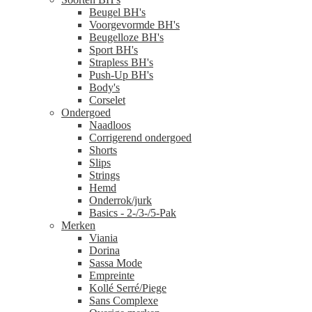
Beugel BH's
Voorgevormde BH's
Beugelloze BH's
Sport BH's
Strapless BH's
Push-Up BH's
Body's
Corselet
Ondergoed
Naadloos
Corrigerend ondergoed
Shorts
Slips
Strings
Hemd
Onderrok/jurk
Basics - 2-/3-/5-Pak
Merken
Viania
Dorina
Sassa Mode
Empreinte
Kollé Serré/Piege
Sans Complexe