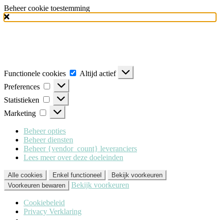
Beheer cookie toestemming
Milo Lingerie
maakt gebruik van verschillende soorten cookies
(functionele, analytische en marketing cookies), om u de best mogelijke
ervaring te geven wanneer u onze website bezoekt. Om deze cookies te
accepteren klikt u op 'Alle cookies'. Heeft u dit liever niet? Klik dan op
'Enkel functioneel'.
Functionele cookies
Altijd actief
Preferences
Statistieken
Marketing
Beheer opties
Beheer diensten
Beheer {vendor_count} leveranciers
Lees meer over deze doeleinden
Alle cookies
Enkel functioneel
Bekijk voorkeuren
Bekijk voorkeuren
Voorkeuren bewaren
Cookiebeleid
Privacy Verklaring