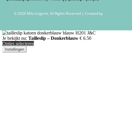
© 2026 Milo Lingerie, All Rights Reserved | Created by
Wendy Venema –
Creative Business Coaching
Je bekijkt nu:
Tailleslip – Donkerblauw
€
6.50
Opties selecteren
Instellingen