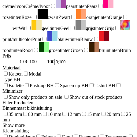
crème/ivoor
Crème/Ivoor
paarstinten
Paars
rozetinten
Roze
zwart
Zwart
oranjetinten
Oranje
wit
Wit
geeltinten
Geel
grijstinten
Grijs
print/multicolor
Print
blauwtinten
Blauw
roodtinten
Rood
groentinten
Groen
bruintinten
Bruin
Prijs
€ 0
€ 100
100
0
Materiaal
Katoen
Modal
Type BH
Bralette
Push-up BH
Spacercup BH
T-shirt BH
Minimizer
Show only products on sale
Show out of stock products
Filter Producten
Binnenmaat bikinisluiting
35 mm
80 mm
10 mm
12 mm
15 mm
20 mm
25
mm
Show more
Kleur sluiting
Donkerblauw
Felroze
Goud
Rozegoud
Transparant