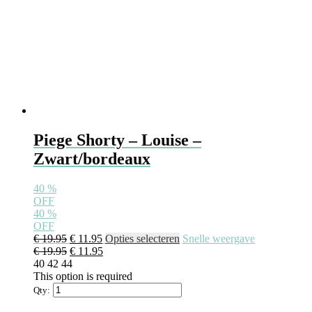
Piege Shorty – Louise –
Zwart/bordeaux
40
%
OFF
40
%
OFF
€
19.95
€
11.95
Opties selecteren
Snelle weergave
€
19.95
€
11.95
40
42
44
This option is required
Qty: