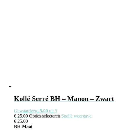
Kollé Serré BH – Manon – Zwart
Gewaardeerd
5.00
uit 5
€
25.00
Opties selecteren
Snelle weergave
€
25.00
BH-Maat