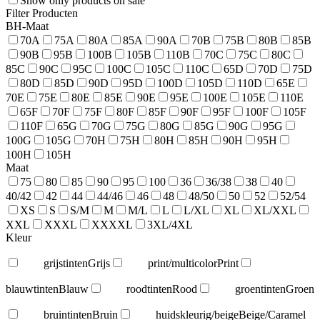
Show only products on sale
Filter Producten
BH-Maat
70A
75A
80A
85A
90A
70B
75B
80B
85B
90B
95B
100B
105B
110B
70C
75C
80C
85C
90C
95C
100C
105C
110C
65D
70D
75D
80D
85D
90D
95D
100D
105D
110D
65E
70E
75E
80E
85E
90E
95E
100E
105E
110E
65F
70F
75F
80F
85F
90F
95F
100F
105F
110F
65G
70G
75G
80G
85G
90G
95G
100G
105G
70H
75H
80H
85H
90H
95H
100H
105H
Maat
75
80
85
90
95
100
36
36/38
38
40
40/42
42
44
44/46
46
48
48/50
50
52
52/54
XS
S
S/M
M
M/L
L
L/XL
XL
XL/XXL
XXL
XXXL
XXXXL
3XL/4XL
Kleur
grijstinten
Grijs
print/multicolor
Print
blauwtinten
Blauw
roodtinten
Rood
groentinten
Groen
bruintinten
Bruin
huidskleurig/beige
Beige/Caramel