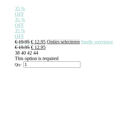
35
%
OFF
35
%
OFF
35
%
OFF
€
19.95
€
12.95
Opties selecteren
Snelle weergave
€
19.95
€
12.95
38
40
42
44
This option is required
Qty: