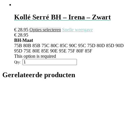
Kollé Serré BH – Irena – Zwart
€
28.95
Opties selecteren
Snelle weergave
€
28.95
BH-Maat
75B
80B
85B
75C
80C
85C
90C
95C
75D
80D
85D
90D
95D
75E
80E
85E
90E
95E
75F
80F
85F
This option is required
Qty:
Gerelateerde producten