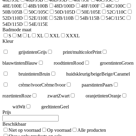
48E/100E
48B/100B
48D/100D
48F/100F
48C/100C
50B/105B
50C/105C
50D/105D
50E/105E
52C/110C
52D/110D
52E/110E
52B/110B
54B/115B
54C/115C
54D/115D
54E/115E
Badmode maat
S
M
L
XL
XXL
XXXL
Kleur
grijstinten
Grijs
print/multicolor
Print
blauwtinten
Blauw
roodtinten
Rood
groentinten
Groen
bruintinten
Bruin
huidskleurig/beige
Beige/Caramel
crème/ivoor
Crème/Ivoor
paarstinten
Paars
rozetinten
Roze
zwart
Zwart
oranjetinten
Oranje
wit
Wit
geeltinten
Geel
Prijs
Beschikbaar
Niet op voorraad
Op voorraad
Alle producten