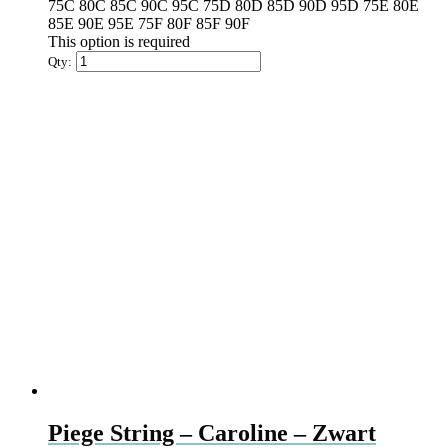
75C
80C
85C
90C
95C
75D
80D
85D
90D
95D
75E
80E
85E
90E
95E
75F
80F
85F
90F
This option is required
Qty:
Piege String – Caroline – Zwart