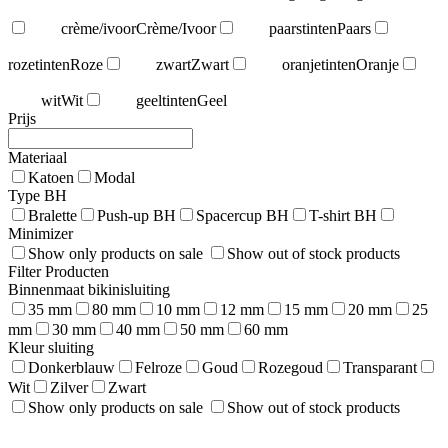
crème/ivoor
Crème/Ivoor
paarstinten
Paars
rozetinten
Roze
zwart
Zwart
oranjetinten
Oranje
wit
Wit
geeltinten
Geel
Prijs
Materiaal
Katoen
Modal
Type BH
Bralette
Push-up BH
Spacercup BH
T-shirt BH
Minimizer
Show only products on sale
Show out of stock products
Filter Producten
Binnenmaat bikinisluiting
35 mm
80 mm
10 mm
12 mm
15 mm
20 mm
25
mm
30 mm
40 mm
50 mm
60 mm
Kleur sluiting
Donkerblauw
Felroze
Goud
Rozegoud
Transparant
Wit
Zilver
Zwart
Show only products on sale
Show out of stock products