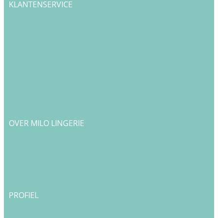
KLANTENSERVICE
Verzendkosten & Levertijd
Betalen
Cadeau & Inpakservice
Punten sparen
Ruilen & Retourneren
Veelgestelde vragen
Klachtenafhandeling
Cookiebeleid
Privacy Policy
Algemene Voorwaarden
OVER MILO LINGERIE
Over ons
Bedrijfsgegevens & Contact
Onze merken
Blog
PROFIEL