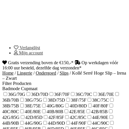
Verlanglijst
Mijn account
Gratis verzending boven de €150,-*
Op werkdagen vóór
16:00 uur besteld, dezelfde dag verzonden*
Home
/
Lingerie
/
Ondergoed
/
Slips
/
Kollé Serré Hoge Slip – Irena
– Zwart
Filter Producten
Badmode Cupmaat
36G/70G
36D/70D
36F/70F
36C/70C
36E/70E
36B/70B
38G/75G
38D/75D
38F/75F
38C/75C
38B/75B
38E/75E
40G/80G
40D/80D
40F/80F
40C/80C
40E/80E
40B/80B
42E/85E
42B/85B
42G/85G
42D/85D
42F/85F
42C/85C
44E/90E
44B/90B
44G/90G
44D/90D
44F/90F
44C/90C
46E/95E
46B/95B
46D/95D
46F/95F
46C/95C