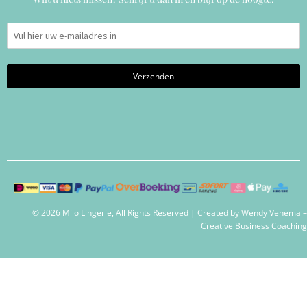
© 2026 Milo Lingerie, All Rights Reserved | Created by
Wendy Venema –
Creative Business Coaching