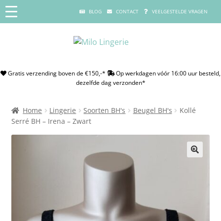
BLOG
CONTACT
VEELGESTELDE VRAGEN
Gratis verzending boven de €150,-*
Op werkdagen vóór 16:00 uur besteld,
dezelfde dag verzonden*
Home
Lingerie
Soorten BH's
Beugel BH's
Kollé
Serré BH – Irena – Zwart
🔍