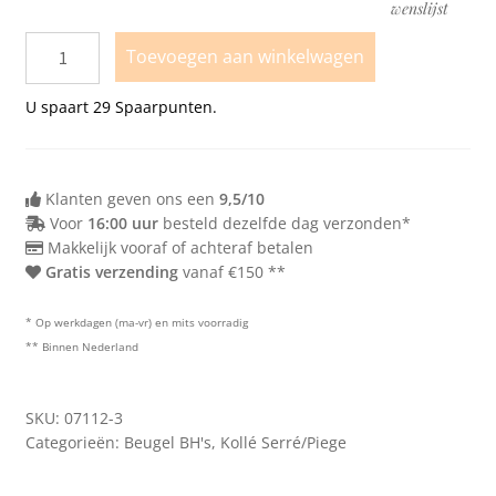
wenslijst
75B
80B
Toevoegen aan winkelwagen
85B
U spaart
29
Spaarpunten.
75C
80C
85C
Klanten geven ons een
9,5/10
Voor
16:00 uur
besteld dezelfde dag verzonden*
90C
Makkelijk vooraf of achteraf betalen
Gratis verzending
vanaf €150 **
95C
75D
* Op werkdagen (ma-vr) en mits voorradig
80D
** Binnen Nederland
85D
SKU:
07112-3
90D
Categorieën:
Beugel BH's
,
Kollé Serré/Piege
95D