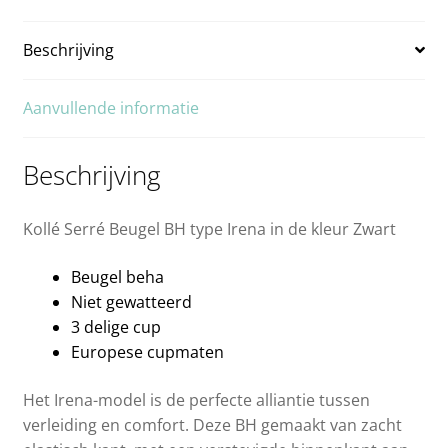
75E
80E
Beschrijving
85E
90E
Aanvullende informatie
95E
Beschrijving
75F
80F
Kollé Serré Beugel BH type Irena in de kleur Zwart
85F
Beugel beha
Niet gewatteerd
3 delige cup
Europese cupmaten
Het Irena-model is de perfecte alliantie tussen
verleiding en comfort. Deze BH gemaakt van zacht