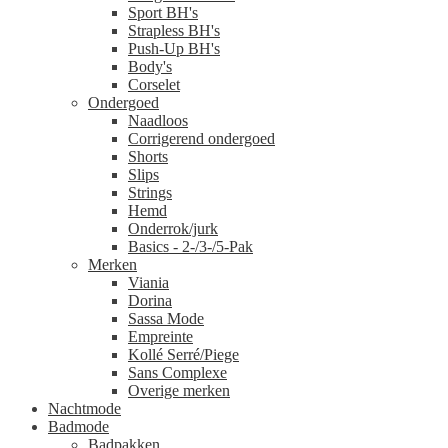
Sport BH's
Strapless BH's
Push-Up BH's
Body's
Corselet
Ondergoed
Naadloos
Corrigerend ondergoed
Shorts
Slips
Strings
Hemd
Onderrok/jurk
Basics - 2-/3-/5-Pak
Merken
Viania
Dorina
Sassa Mode
Empreinte
Kollé Serré/Piege
Sans Complexe
Overige merken
Nachtmode
Badmode
Badpakken