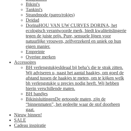
Bikini's
Tankini's
Strandmode (pareo/rokjes)
Deidad
Dorina
HOU VAN UW CURVES DORINA, het
ecologisch verantwoorde merk, biedt kwaliteitslingerie
tegen de juiste prijs. Pure, sensuele lijnen voor
natuurlijke vrouwen, zelfverzekerd en uniek op hun
eigen manier.
Empreinte
Overige merken
Accessoires
BH verlengstukjes
Ideaal bij beha’s die te strak zitten.
Wij adviseren u, naast het aantal haakjes, om goed de
afstand tussen de haakjes te meten, om te kijken welk
bh verlengstukje u precies nodig heeft. Wij hebben
hierin verschillende maten.
BH bandjes
Bikinisluitingen
De getoonde maten, zijn de
“binnenmaten”, het gedeelte waar de stof doorheen
gaat.
Nieuw binnen!
SALE
Cadeau inspiratie