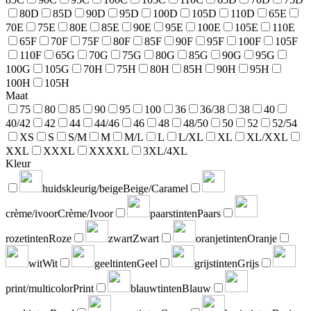
80D
85D
90D
95D
100D
105D
110D
65E
70E
75E
80E
85E
90E
95E
100E
105E
110E
65F
70F
75F
80F
85F
90F
95F
100F
105F
110F
65G
70G
75G
80G
85G
90G
95G
100G
105G
70H
75H
80H
85H
90H
95H
100H
105H
Maat
75
80
85
90
95
100
36
36/38
38
40
40/42
42
44
44/46
46
48
48/50
50
52
52/54
XS
S
S/M
M
M/L
L
L/XL
XL
XL/XXL
XXL
XXXL
XXXXL
3XL/4XL
Kleur
huidskleurig/beige
Beige/Caramel
crème/ivoor
Crème/Ivoor
paarstinten
Paars
rozetinten
Roze
zwart
Zwart
oranjetinten
Oranje
wit
Wit
geeltinten
Geel
grijstinten
Grijs
print/multicolor
Print
blauwtinten
Blauw