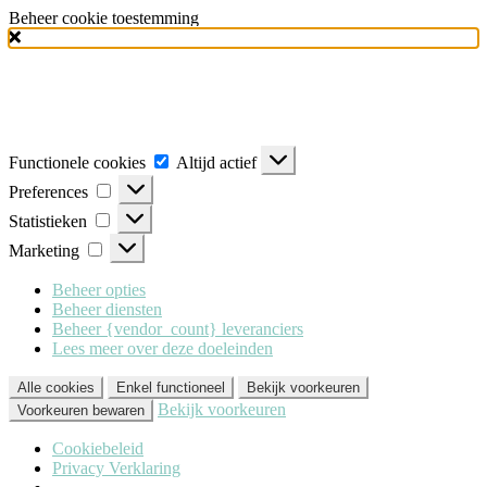
Beheer cookie toestemming
Milo Lingerie
maakt gebruik van verschillende soorten cookies
(functionele, analytische en marketing cookies), om u de best mogelijke
ervaring te geven wanneer u onze website bezoekt. Om deze cookies te
accepteren klikt u op 'Alle cookies'. Heeft u dit liever niet? Klik dan op
'Enkel functioneel'.
Functionele cookies
Altijd actief
Preferences
Statistieken
Marketing
Beheer opties
Beheer diensten
Beheer {vendor_count} leveranciers
Lees meer over deze doeleinden
Alle cookies
Enkel functioneel
Bekijk voorkeuren
Bekijk voorkeuren
Voorkeuren bewaren
Cookiebeleid
Privacy Verklaring