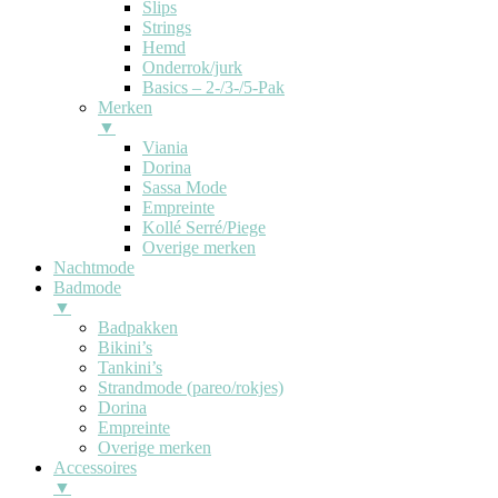
Slips
Strings
Hemd
Onderrok/jurk
Basics – 2-/3-/5-Pak
Merken
▼
Viania
Dorina
Sassa Mode
Empreinte
Kollé Serré/Piege
Overige merken
Nachtmode
Badmode
▼
Badpakken
Bikini’s
Tankini’s
Strandmode (pareo/rokjes)
Dorina
Empreinte
Overige merken
Accessoires
▼