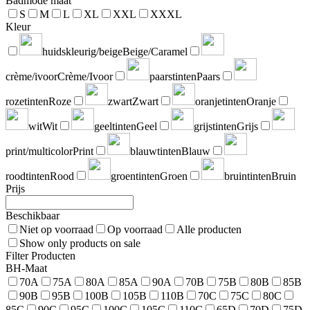
Badmode maat
S
M
L
XL
XXL
XXXL
Kleur
huidskleurig/beige
Beige/Caramel
crème/ivoor
Crème/Ivoor
paarstinten
Paars
rozetinten
Roze
zwart
Zwart
oranjetinten
Oranje
wit
Wit
geeltinten
Geel
grijstinten
Grijs
print/multicolor
Print
blauwtinten
Blauw
roodtinten
Rood
groentinten
Groen
bruintinten
Bruin
Prijs
Beschikbaar
Niet op voorraad
Op voorraad
Alle producten
Show only products on sale
Filter Producten
BH-Maat
70A
75A
80A
85A
90A
70B
75B
80B
85B
90B
95B
100B
105B
110B
70C
75C
80C
85C
90C
95C
100C
105C
110C
65D
70D
75D