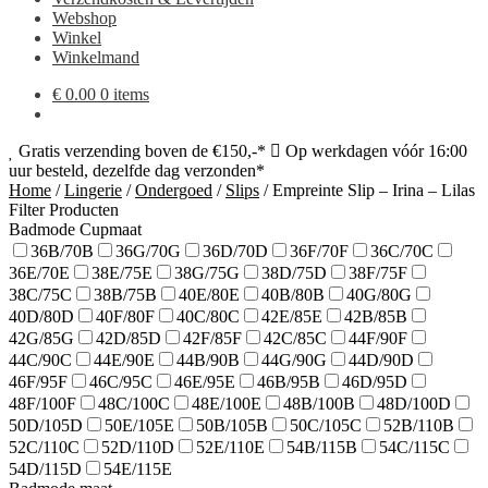
Webshop
Winkel
Winkelmand
€
0.00
0 items
Gratis verzending boven de €150,-*
Op werkdagen vóór 16:00
uur besteld, dezelfde dag verzonden*
Home
/
Lingerie
/
Ondergoed
/
Slips
/
Empreinte Slip – Irina – Lilas
Filter Producten
Badmode Cupmaat
36B/70B
36G/70G
36D/70D
36F/70F
36C/70C
36E/70E
38E/75E
38G/75G
38D/75D
38F/75F
38C/75C
38B/75B
40E/80E
40B/80B
40G/80G
40D/80D
40F/80F
40C/80C
42E/85E
42B/85B
42G/85G
42D/85D
42F/85F
42C/85C
44F/90F
44C/90C
44E/90E
44B/90B
44G/90G
44D/90D
46F/95F
46C/95C
46E/95E
46B/95B
46D/95D
48F/100F
48C/100C
48E/100E
48B/100B
48D/100D
50D/105D
50E/105E
50B/105B
50C/105C
52B/110B
52C/110C
52D/110D
52E/110E
54B/115B
54C/115C
54D/115D
54E/115E