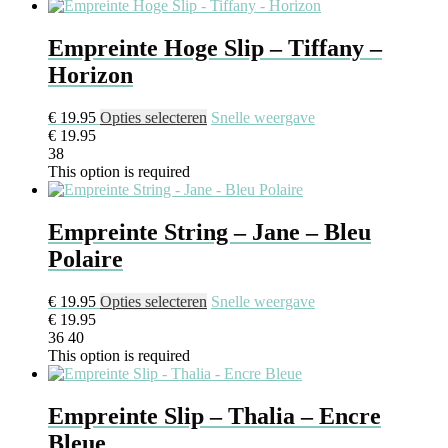
Empreinte Hoge Slip – Tiffany –
Horizon
€
19.95
Opties selecteren
Snelle weergave
€
19.95
38
This option is required
Empreinte String – Jane – Bleu
Polaire
€
19.95
Opties selecteren
Snelle weergave
€
19.95
36
40
This option is required
Empreinte Slip – Thalia – Encre
Bleue