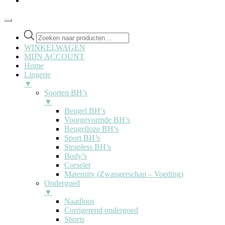
WINKELWAGEN
MIJN ACCOUNT
Home
Lingerie
▼
Soorten BH’s
▼
Beugel BH’s
Voorgevormde BH’s
Beugelloze BH’s
Sport BH’s
Strapless BH’s
Body’s
Corselet
Maternity (Zwangerschap – Voeding)
Ondergoed
▼
Naadloos
Corrigerend ondergoed
Shorts