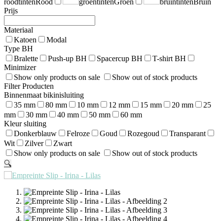
roodtinten
Rood
groentinten
Groen
bruintinten
Bruin
Prijs
Materiaal
Katoen
Modal
Type BH
Bralette
Push-up BH
Spacercup BH
T-shirt BH
Minimizer
Show only products on sale
Show out of stock products
Filter Producten
Binnenmaat bikinisluiting
35 mm
80 mm
10 mm
12 mm
15 mm
20 mm
25
mm
30 mm
40 mm
50 mm
60 mm
Kleur sluiting
Donkerblauw
Felroze
Goud
Rozegoud
Transparant
Wit
Zilver
Zwart
Show only products on sale
Show out of stock products
🔍