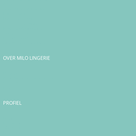
Betalen
Cadeau & Inpakservice
Punten sparen
Ruilen & Retourneren
Veelgestelde vragen
Klachtenafhandeling
Cookiebeleid
Privacy Policy
Algemene Voorwaarden
OVER MILO LINGERIE
Over ons
Bedrijfsgegevens & Contact
Onze merken
Blog
PROFIEL
Login
Registreren
Checkout
Bestellingen