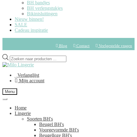
BH bandjes
BH verlengstukjes
Bikinisluitingen
Nieuw binnen!
SALE
Cadeau inspiratie
Blog
Contact
Veelgestelde vragen
Verlanglijst
Mijn account
Menu
Home
Lingerie
Soorten BH's
Beugel BH's
Voorgevormde BH's
Beugelloze BH's