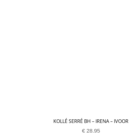
75D
80D
85D
90D
95D
75E
80E
85E
90E
95E
KOLLÉ SERRÉ BH – IRENA – IVOOR
€
28.95