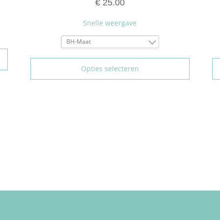
€
25.00
Snelle weergave
BH-Maat
80B
85B
Opties selecteren
90B
95B
100B
105B
110B
80C
85C
90C
95C
100C
105C
110C
80D