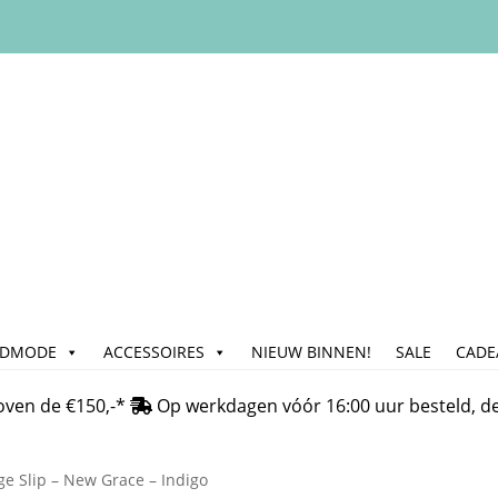
ADMODE
ACCESSOIRES
NIEUW BINNEN!
SALE
CADE
n
Bedrijfsgegevens & Contact
Betalen
Blog
Cadeau & Inpakse
oven de €150,-*
Op werkdagen vóór 16:00 uur besteld, d
Klachtafhandeling
Mijn account
My Account
Nieuwsbrief
On
ge Slip – New Grace – Indigo