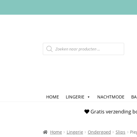
HOME
LINGERIE
NACHTMODE
B
Home
Afrekenen
Algemene Voorwaarde
Gratis verzending b
Checkout
Contact
Cookiebeleid (EU)
FAQ
Home
Lingerie
Ondergoed
Slips
Pie