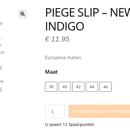
n bij Milo Lingerie
Retour melden
Ruilen & Retourneren
PIEGE SLIP – NE
vertijden
Webshop
Winkel
Winkelmand
INDIGO
🔍
€
11.95
Europese maten
Maat
38
40
42
44
46
Toevoegen aan winkelwag
U spaart
12
Spaarpunten.