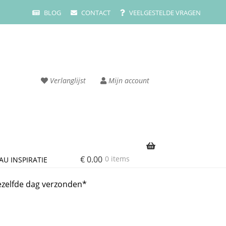
BLOG
CONTACT
VEELGESTELDE VRAGEN
Verlanglijst
Mijn account
€
0.00
0 items
AU INSPIRATIE
rvice
Cart
ezelfde dag verzonden*
ze merken