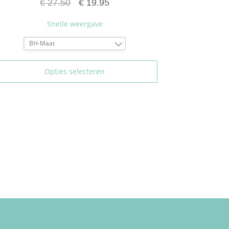
€
27.50
€
19.95
Snelle weergave
BH-Maat
90C
95C
Opties selecteren
100C
90D
90F