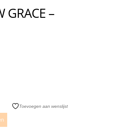
W GRACE –
Toevoegen aan wenslijst
en