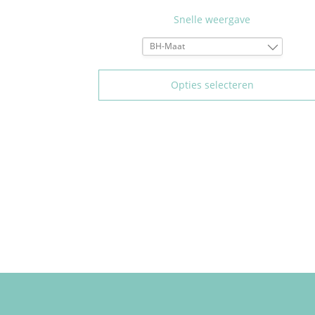
Snelle weergave
BH-Maat
75B
80B
Opties selecteren
85B
75C
80C
85C
90C
95C
75D
80D
85D
90D
95D
75E
80E