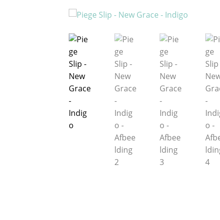
Over ons
Privacy Verklaring
Punten spare
Veelgestelde Vragen
Verzendkosten & Le