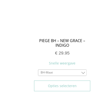
PIEGE BH – NEW GRACE –
INDIGO
€
29.95
Snelle weergave
BH-Maat
75B
80B
Opties selecteren
75C
80C
85C
90C