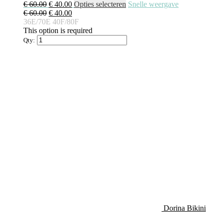
€
60.00
€
40.00
Opties selecteren
Snelle weergave
€
60.00
€
40.00
36E/70E
40F/80F
This option is required
Qty:
Dorina Bikini