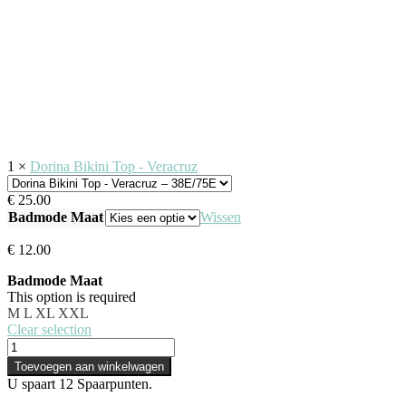
1
×
Dorina Bikini Top - Veracruz
€
25.00
Badmode Maat
Wissen
€
12.00
Badmode Maat
This option is required
M
L
XL
XXL
Clear selection
Toevoegen aan winkelwagen
U spaart
12
Spaarpunten.