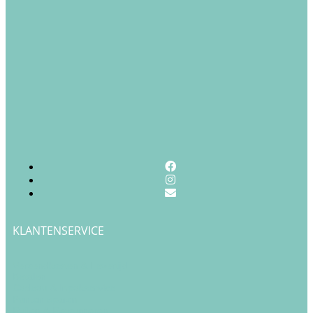
KLANTENSERVICE
Verzendkosten & Levertijd
Betalen
Cadeau & Inpakservice
Punten sparen
Ruilen & Retourneren