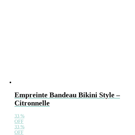
Empreinte Bandeau Bikini Style –
Citronnelle
33
%
OFF
33
%
OFF