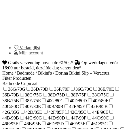
Verlanglijst
Mijn account
Gratis verzending boven de €150,-*
Op werkdagen vóór
16:00 uur besteld, dezelfde dag verzonden*
Home
/
Badmode
/
Bikini's
/
Dorina Bikini Slip – Veracruz
Filter Producten
Badmode Cupmaat
36G/70G
36D/70D
36F/70F
36C/70C
36E/70E
36B/70B
38G/75G
38D/75D
38F/75F
38C/75C
38B/75B
38E/75E
40G/80G
40D/80D
40F/80F
40C/80C
40E/80E
40B/80B
42E/85E
42B/85B
42G/85G
42D/85D
42F/85F
42C/85C
44E/90E
44B/90B
44G/90G
44D/90D
44F/90F
44C/90C
46E/95E
46B/95B
46D/95D
46F/95F
46C/95C