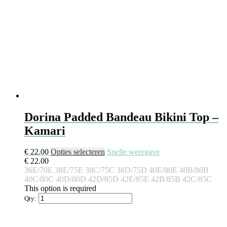
Dorina Padded Bandeau Bikini Top –
Kamari
€
22.00
Opties selecteren
Snelle weergave
€
22.00
36E/70E
38E/75E
38C/75C
38D/75D
40E/80E
40B/80B
40C/80C
40D/80D
42D/85D
42E/85E
42B/85B
42C/85C
This option is required
Qty: