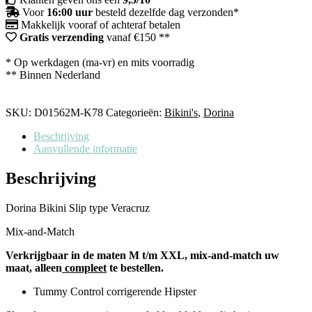
Voor
16:00 uur
besteld dezelfde dag verzonden*
Makkelijk vooraf of achteraf betalen
Gratis verzending
vanaf €150 **
* Op werkdagen (ma-vr) en mits voorradig
** Binnen Nederland
SKU:
D01562M-K78
Categorieën:
Bikini's
,
Dorina
Beschrijving
Aanvullende informatie
Beschrijving
Dorina Bikini Slip type Veracruz
Mix-and-Match
Verkrijgbaar in de maten M t/m XXL, mix-and-match uw
maat, alleen
compleet
te bestellen.
Tummy Control corrigerende Hipster