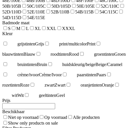
48E/100E
48B/100B
48D/100D
48F/100F
48C/100C
50B/105B
50C/105C
50D/105D
50E/105E
52C/110C
52D/110D
52E/110E
52B/110B
54B/115B
54C/115C
54D/115D
54E/115E
Badmode maat
S
M
L
XL
XXL
XXXL
Kleur
grijstinten
Grijs
print/multicolor
Print
blauwtinten
Blauw
roodtinten
Rood
groentinten
Groen
bruintinten
Bruin
huidskleurig/beige
Beige/Caramel
crème/ivoor
Crème/Ivoor
paarstinten
Paars
rozetinten
Roze
zwart
Zwart
oranjetinten
Oranje
wit
Wit
geeltinten
Geel
Prijs
Beschikbaar
Niet op voorraad
Op voorraad
Alle producten
Show only products on sale