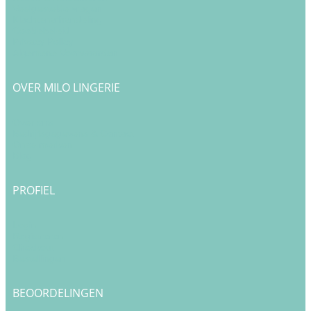
Veelgestelde vragen
Klachtenafhandeling
Cookiebeleid
Privacy Policy
Algemene Voorwaarden
OVER MILO LINGERIE
Over ons
Bedrijfsgegevens & Contact
Onze merken
Blog
PROFIEL
Login
Registreren
Checkout
Bestellingen
BEOORDELINGEN