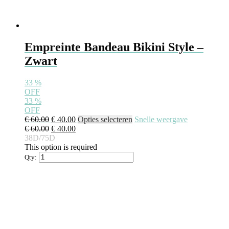
Empreinte Bandeau Bikini Style –
Zwart
33
%
OFF
33
%
OFF
€
60.00
€
40.00
Opties selecteren
Snelle weergave
€
60.00
€
40.00
38D/75D
This option is required
Qty: