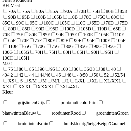
Filter Producten
BH-Maat
70A
75A
80A
85A
90A
70B
75B
80B
85B
90B
95B
100B
105B
110B
70C
75C
80C
85C
90C
95C
100C
105C
110C
65D
70D
75D
80D
85D
90D
95D
100D
105D
110D
65E
70E
75E
80E
85E
90E
95E
100E
105E
110E
65F
70F
75F
80F
85F
90F
95F
100F
105F
110F
65G
70G
75G
80G
85G
90G
95G
100G
105G
70H
75H
80H
85H
90H
95H
100H
105H
Maat
75
80
85
90
95
100
36
36/38
38
40
40/42
42
44
44/46
46
48
48/50
50
52
52/54
XS
S
S/M
M
M/L
L
L/XL
XL
XL/XXL
XXL
XXXL
XXXXL
3XL/4XL
Kleur
grijstinten
Grijs
print/multicolor
Print
blauwtinten
Blauw
roodtinten
Rood
groentinten
Groen
bruintinten
Bruin
huidskleurig/beige
Beige/Caramel