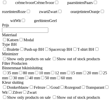
crème/ivoor
Crème/Ivoor
paarstinten
Paars
rozetinten
Roze
zwart
Zwart
oranjetinten
Oranje
wit
Wit
geeltinten
Geel
Prijs
Materiaal
Katoen
Modal
Type BH
Bralette
Push-up BH
Spacercup BH
T-shirt BH
Minimizer
Show only products on sale
Show out of stock products
Filter Producten
Binnenmaat bikinisluiting
35 mm
80 mm
10 mm
12 mm
15 mm
20 mm
25
mm
30 mm
40 mm
50 mm
60 mm
Kleur sluiting
Donkerblauw
Felroze
Goud
Rozegoud
Transparant
Wit
Zilver
Zwart
Show only products on sale
Show out of stock products