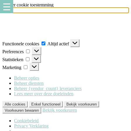
Beheer cookie toestemming
Milo Lingerie
maakt gebruik van verschillende soorten cookies
(functionele, analytische en marketing cookies), om u de best mogelijke
ervaring te geven wanneer u onze website bezoekt. Om deze cookies te
accepteren klikt u op 'Alle cookies'. Heeft u dit liever niet? Klik dan op
'Enkel functioneel'.
Functionele cookies
Altijd actief
Preferences
Statistieken
Marketing
Beheer opties
Beheer diensten
Beheer {vendor_count} leveranciers
Lees meer over deze doeleinden
Alle cookies
Enkel functioneel
Bekijk voorkeuren
Bekijk voorkeuren
Voorkeuren bewaren
Cookiebeleid
Privacy Verklaring