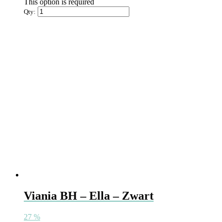
This option is required
Qty:
Viania BH – Ella – Zwart
27
%