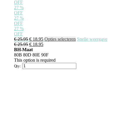
OFF
27
%
OFF
27
%
OFF
27
%
OFF
€
25.95
€
18.95
Opties selecteren
Snelle weergave
€
25.95
€
18.95
BH-Maat
80B
80D
80E
90F
This option is required
Qty: