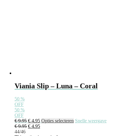
Viania Slip – Luna – Coral
50
%
OFF
50
%
OFF
€
9.95
€
4.95
Opties selecteren
Snelle weergave
€
9.95
€
4.95
44/46