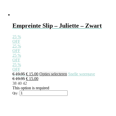
Empreinte Slip – Juliette – Zwart
25
%
OFF
25
%
OFF
25
%
OFF
25
%
OFF
€
19.95
€
15.00
Opties selecteren
Snelle weergave
€
19.95
€
15.00
38
40
42
This option is required
Qty: