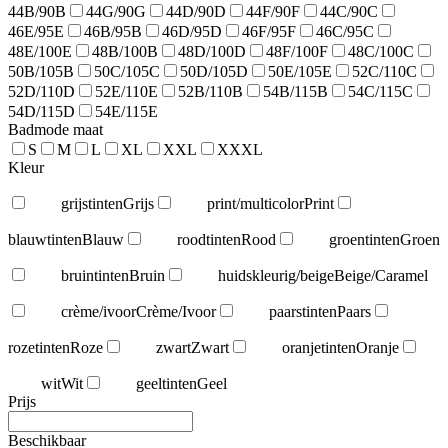
44B/90B
44G/90G
44D/90D
44F/90F
44C/90C
46E/95E
46B/95B
46D/95D
46F/95F
46C/95C
48E/100E
48B/100B
48D/100D
48F/100F
48C/100C
50B/105B
50C/105C
50D/105D
50E/105E
52C/110C
52D/110D
52E/110E
52B/110B
54B/115B
54C/115C
54D/115D
54E/115E
Badmode maat
S
M
L
XL
XXL
XXXL
Kleur
grijstinten
Grijs
print/multicolor
Print
blauwtinten
Blauw
roodtinten
Rood
groentinten
Groen
bruintinten
Bruin
huidskleurig/beige
Beige/Caramel
crème/ivoor
Crème/Ivoor
paarstinten
Paars
rozetinten
Roze
zwart
Zwart
oranjetinten
Oranje
wit
Wit
geeltinten
Geel
Prijs
Beschikbaar