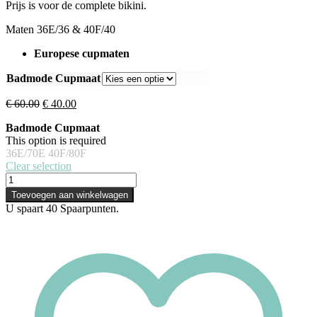
Prijs is voor de complete bikini.
Maten 36E/36 & 40F/40
Europese cupmaten
Badmode Cupmaat
€
60.00
€
40.00
Badmode Cupmaat
This option is required
36E/70E
40F/80F
Clear selection
Toevoegen aan winkelwagen
U spaart
40
Spaarpunten.