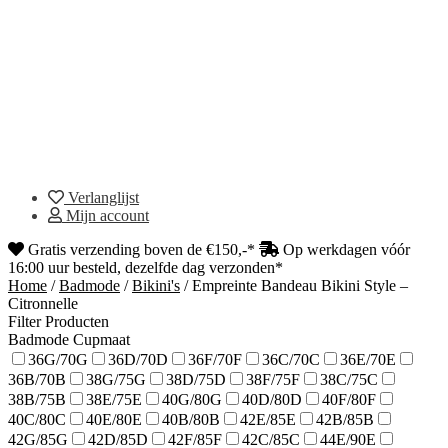
Verlanglijst
Mijn account
Gratis verzending boven de €150,-*
Op werkdagen vóór
16:00 uur besteld, dezelfde dag verzonden*
Home
/
Badmode
/
Bikini's
/
Empreinte Bandeau Bikini Style –
Citronnelle
Filter Producten
Badmode Cupmaat
36G/70G
36D/70D
36F/70F
36C/70C
36E/70E
36B/70B
38G/75G
38D/75D
38F/75F
38C/75C
38B/75B
38E/75E
40G/80G
40D/80D
40F/80F
40C/80C
40E/80E
40B/80B
42E/85E
42B/85B
42G/85G
42D/85D
42F/85F
42C/85C
44E/90E