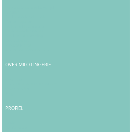
Verzendkosten & Levertijd
Betalen
Cadeau & Inpakservice
Punten sparen
Ruilen & Retourneren
Veelgestelde vragen
Klachtenafhandeling
Cookiebeleid
Privacy Policy
Algemene Voorwaarden
OVER MILO LINGERIE
Over ons
Bedrijfsgegevens & Contact
Onze merken
Blog
PROFIEL
Login
Registreren