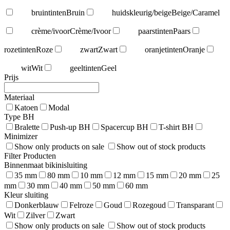
bruintinten
Bruin
huidskleurig/beige
Beige/Caramel
crème/ivoor
Crème/Ivoor
paarstinten
Paars
rozetinten
Roze
zwart
Zwart
oranjetinten
Oranje
wit
Wit
geeltinten
Geel
Prijs
Materiaal
Katoen
Modal
Type BH
Bralette
Push-up BH
Spacercup BH
T-shirt BH
Minimizer
Show only products on sale
Show out of stock products
Filter Producten
Binnenmaat bikinisluiting
35 mm
80 mm
10 mm
12 mm
15 mm
20 mm
25
mm
30 mm
40 mm
50 mm
60 mm
Kleur sluiting
Donkerblauw
Felroze
Goud
Rozegoud
Transparant
Wit
Zilver
Zwart
Show only products on sale
Show out of stock products