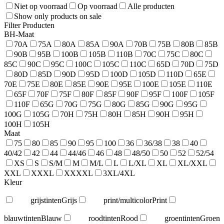
Niet op voorraad
Op voorraad
Alle producten
Show only products on sale
Filter Producten
BH-Maat
70A
75A
80A
85A
90A
70B
75B
80B
85B
90B
95B
100B
105B
110B
70C
75C
80C
85C
90C
95C
100C
105C
110C
65D
70D
75D
80D
85D
90D
95D
100D
105D
110D
65E
70E
75E
80E
85E
90E
95E
100E
105E
110E
65F
70F
75F
80F
85F
90F
95F
100F
105F
110F
65G
70G
75G
80G
85G
90G
95G
100G
105G
70H
75H
80H
85H
90H
95H
100H
105H
Maat
75
80
85
90
95
100
36
36/38
38
40
40/42
42
44
44/46
46
48
48/50
50
52
52/54
XS
S
S/M
M
M/L
L
L/XL
XL
XL/XXL
XXL
XXXL
XXXXL
3XL/4XL
Kleur
grijstinten
Grijs
print/multicolor
Print
blauwtinten
Blauw
roodtinten
Rood
groentinten
Groen