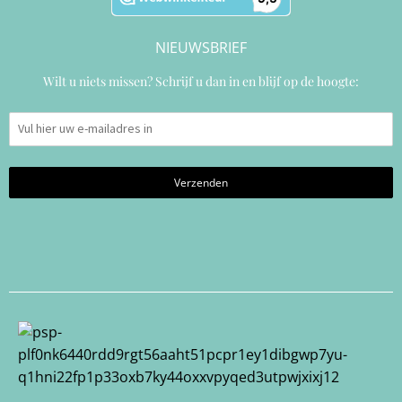
NIEUWSBRIEF
Wilt u niets missen? Schrijf u dan in en blijf op de hoogte: