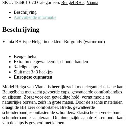
SKU:
184461-670
Categorieën:
Beugel BH's
,
Viania
Beschrijving
Aanvullende informatie
Beschrijving
Viania BH type Helga in de
kleur Burgundy (warmrood)
Beugel beha
Extra brede gewatteerde schouderbanden
3-delige cups
Sluit met 3×3 haakjes
Europese cupmaten
Model Helga van Viania is heerlijk zacht met elegant elastische kant.
Beugelbeha met zacht gevoerde cups, gewatteerde comfortbandjes
en zijsteun. Zorgt voor een geweldige hold, vormt mooie en
natuurlijke borsten, zelfs in grote maten. Door de zachte materialen
draagt ​​de BH zeer comfortabel. Brede, gewatteerde
schouderbandjes ontlasten de schouders. Elastische en verstelbare
schouderbandjes achteraan. De binnenzijde aan de zij- en onderkant
van de cups is gevoerd met katoen.