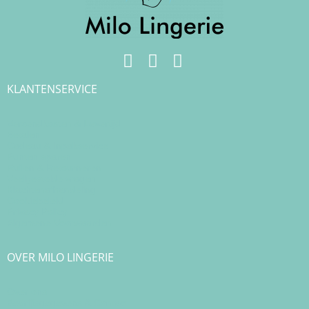
KLANTENSERVICE
Verzendkosten & Levertijd
Betalen
Cadeau & Inpakservice
Punten sparen
Ruilen & Retourneren
Veelgestelde vragen
Klachtenafhandeling
Cookiebeleid
Privacy Policy
Algemene Voorwaarden
OVER MILO LINGERIE
Over ons
Bedrijfsgegevens & Contact