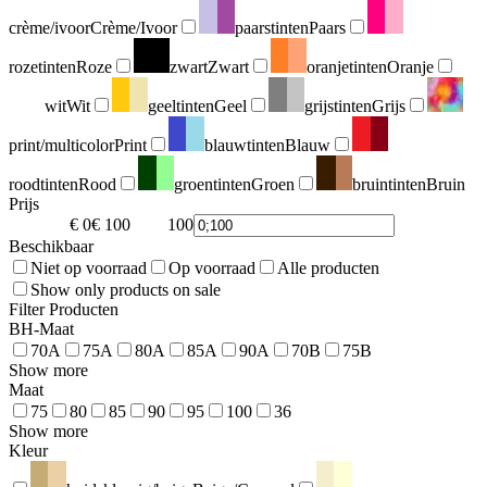
crème/ivoor
Crème/Ivoor
paarstinten
Paars
rozetinten
Roze
zwart
Zwart
oranjetinten
Oranje
wit
Wit
geeltinten
Geel
grijstinten
Grijs
print/multicolor
Print
blauwtinten
Blauw
roodtinten
Rood
groentinten
Groen
bruintinten
Bruin
Prijs
€ 0
€ 100
100
0
Beschikbaar
Niet op voorraad
Op voorraad
Alle producten
Show only products on sale
Filter Producten
BH-Maat
70A
75A
80A
85A
90A
70B
75B
Show more
Maat
75
80
85
90
95
100
36
Show more
Kleur