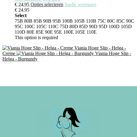
€
24.95
Opties selecteren
Snelle weergave
€
24.95
Select
75B
80B
85B
90B
95B
100B
105B
110B
75C
80C
85C
90C
95C
100C
105C
110C
75D
80D
85D
90D
95D
100D
105D
110D
80E
85E
90E
95E
100E
105E
110E
This option is required
Viania Hoge Slip - Helga -
Creme
Viania Hoge Slip -
Helga - Burgundy