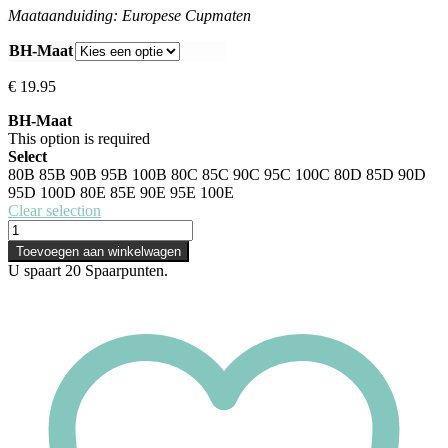
Maataanduiding: Europese Cupmaten
BH-Maat
€
19.95
BH-Maat
This option is required
Select
80B
85B
90B
95B
100B
80C
85C
90C
95C
100C
80D
85D
90D
95D
100D
80E
85E
90E
95E
100E
Clear selection
Toevoegen aan winkelwagen
U spaart
20
Spaarpunten.