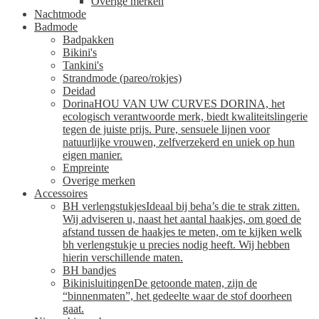
Overige merken
Nachtmode
Badmode
Badpakken
Bikini's
Tankini's
Strandmode (pareo/rokjes)
Deidad
Dorina
HOU VAN UW CURVES DORINA, het
ecologisch verantwoorde merk, biedt kwaliteitslingerie
tegen de juiste prijs. Pure, sensuele lijnen voor
natuurlijke vrouwen, zelfverzekerd en uniek op hun
eigen manier.
Empreinte
Overige merken
Accessoires
BH verlengstukjes
Ideaal bij beha’s die te strak zitten.
Wij adviseren u, naast het aantal haakjes, om goed de
afstand tussen de haakjes te meten, om te kijken welk
bh verlengstukje u precies nodig heeft. Wij hebben
hierin verschillende maten.
BH bandjes
Bikinisluitingen
De getoonde maten, zijn de
“binnenmaten”, het gedeelte waar de stof doorheen
gaat.