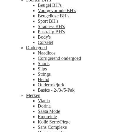
Beugel BH's
Voorgevormde BH's
Beugelloze BH's
Sport BH's
Strapless BH's
Push-Up BH's
Body's
Corselet
Ondergoed
Naadloos
Corrigerend ondergoed
Shorts
Slips
Strings
Hemd
Onderrok/jurk
Basics - 2-/3-/5-Pak
Merken
Viania
Dorina
Sassa Mode
Empreinte
Kollé Serré/Piege
Sans Complexe