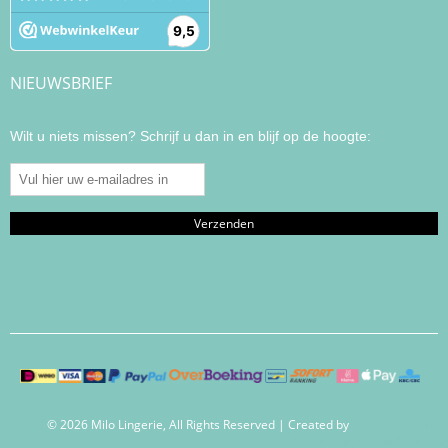
NIEUWSBRIEF
Wilt u niets missen? Schrijf u dan in en blijf op de hoogte:
© 2026 Milo Lingerie, All Rights Reserved | Created by
Wendy Venema –
Creative Business Coaching