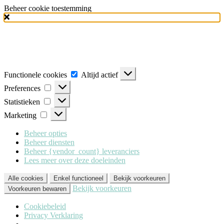
Beheer cookie toestemming
Milo Lingerie
maakt gebruik van verschillende soorten cookies
(functionele, analytische en marketing cookies), om u de best mogelijke
ervaring te geven wanneer u onze website bezoekt. Om deze cookies te
accepteren klikt u op 'Alle cookies'. Heeft u dit liever niet? Klik dan op
'Enkel functioneel'.
Functionele cookies
Altijd actief
Preferences
Statistieken
Marketing
Beheer opties
Beheer diensten
Beheer {vendor_count} leveranciers
Lees meer over deze doeleinden
Alle cookies
Enkel functioneel
Bekijk voorkeuren
Bekijk voorkeuren
Voorkeuren bewaren
Cookiebeleid
Privacy Verklaring