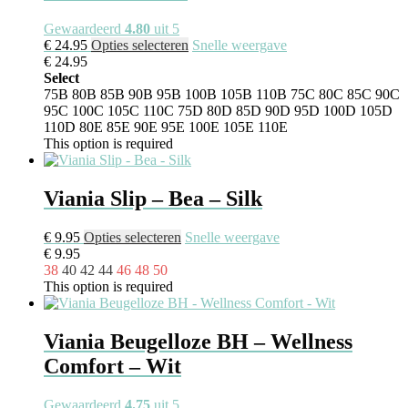
Gewaardeerd
4.80
uit 5
€
24.95
Opties selecteren
Snelle weergave
€
24.95
Select
75B
80B
85B
90B
95B
100B
105B
110B
75C
80C
85C
90C
95C
100C
105C
110C
75D
80D
85D
90D
95D
100D
105D
110D
80E
85E
90E
95E
100E
105E
110E
This option is required
Viania Slip – Bea – Silk
€
9.95
Opties selecteren
Snelle weergave
€
9.95
38
40
42
44
46
48
50
This option is required
Viania Beugelloze BH – Wellness
Comfort – Wit
Gewaardeerd
4.75
uit 5