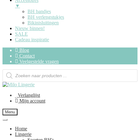
Accessoires
▼
BH bandjes
BH verlengstukjes
Bikinisluitingen
Nieuw binnen!
SALE
Cadeau inspiratie
Blog
Contact
Veelgestelde vragen
Verlanglijst
Mijn account
Menu
Home
Lingerie
Soorten BH's