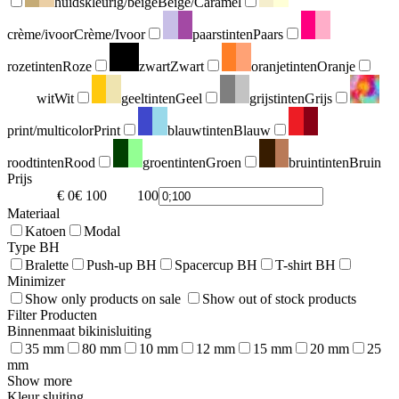
huidskleurig/beige
Beige/Caramel
crème/ivoor
Crème/Ivoor
paarstinten
Paars
rozetinten
Roze
zwart
Zwart
oranjetinten
Oranje
wit
Wit
geeltinten
Geel
grijstinten
Grijs
print/multicolor
Print
blauwtinten
Blauw
roodtinten
Rood
groentinten
Groen
bruintinten
Bruin
Prijs
€ 0
€ 100
100
0
Materiaal
Katoen
Modal
Type BH
Bralette
Push-up BH
Spacercup BH
T-shirt BH
Minimizer
Show only products on sale
Show out of stock products
Filter Producten
Binnenmaat bikinisluiting
35 mm
80 mm
10 mm
12 mm
15 mm
20 mm
25
mm
Show more
Kleur sluiting