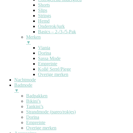
Shorts
Slips
Strings
Hemd
Onderrok/jurk
Basics – 2-/3-/5-Pak
Merken
▼
Viania
Dorina
Sassa Mode
Empreinte
Kollé Serré/Piege
Overige merken
Nachtmode
Badmode
▼
Badpakken
Bikini’s
Tankini’s
Strandmode (pareo/rokjes)
Dorina
Empreinte
Overige merken