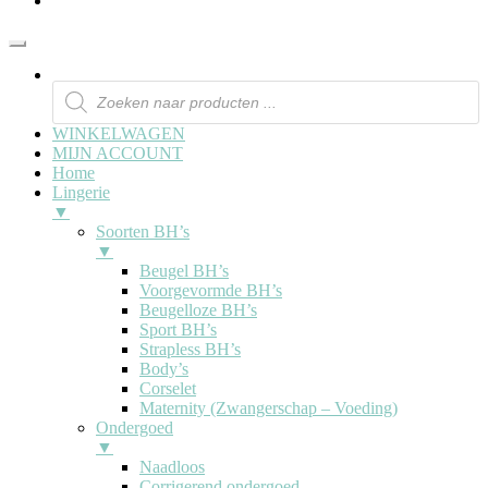
WINKELWAGEN
MIJN ACCOUNT
Home
Lingerie
▼
Soorten BH’s
▼
Beugel BH’s
Voorgevormde BH’s
Beugelloze BH’s
Sport BH’s
Strapless BH’s
Body’s
Corselet
Maternity (Zwangerschap – Voeding)
Ondergoed
▼
Naadloos
Corrigerend ondergoed