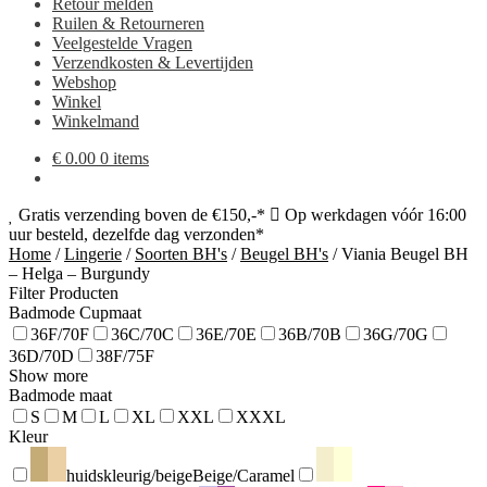
Retour melden
Ruilen & Retourneren
Veelgestelde Vragen
Verzendkosten & Levertijden
Webshop
Winkel
Winkelmand
€
0.00
0 items
Gratis verzending boven de €150,-*
Op werkdagen vóór 16:00
uur besteld, dezelfde dag verzonden*
Home
/
Lingerie
/
Soorten BH's
/
Beugel BH's
/
Viania Beugel BH
– Helga – Burgundy
Filter Producten
Badmode Cupmaat
36F/70F
36C/70C
36E/70E
36B/70B
36G/70G
36D/70D
38F/75F
Show more
Badmode maat
S
M
L
XL
XXL
XXXL
Kleur
huidskleurig/beige
Beige/Caramel