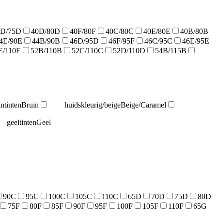
8D/75D
40D/80D
40F/80F
40C/80C
40E/80E
40B/80B
4E/90E
44B/90B
46D/95D
46F/95F
46C/95C
46E/95E
E/110E
52B/110B
52C/110C
52D/110D
54B/115B
intinten
Bruin
huidskleurig/beige
Beige/Caramel
geeltinten
Geel
90C
95C
100C
105C
110C
65D
70D
75D
80D
75F
80F
85F
90F
95F
100F
105F
110F
65G