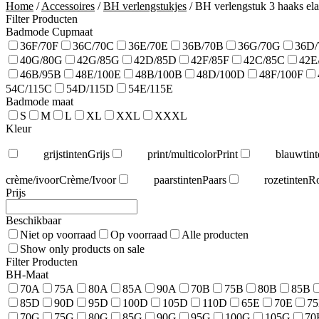
Home
/
Accessoires
/
BH verlengstukjes
/
BH verlengstuk 3 haaks ela
Filter Producten
Badmode Cupmaat
36F/70F
36C/70C
36E/70E
36B/70B
36G/70G
36D
40G/80G
42G/85G
42D/85D
42F/85F
42C/85C
42E
46B/95B
48E/100E
48B/100B
48D/100D
48F/100F
54C/115C
54D/115D
54E/115E
Badmode maat
S
M
L
XL
XXL
XXXL
Kleur
grijstinten
Grijs
print/multicolor
Print
blauwtint
crème/ivoor
Crème/Ivoor
paarstinten
Paars
rozetinten
R
Prijs
Beschikbaar
Niet op voorraad
Op voorraad
Alle producten
Show only products on sale
Filter Producten
BH-Maat
70A
75A
80A
85A
90A
70B
75B
80B
85B
85D
90D
95D
100D
105D
110D
65E
70E
7
70G
75G
80G
85G
90G
95G
100G
105G
70