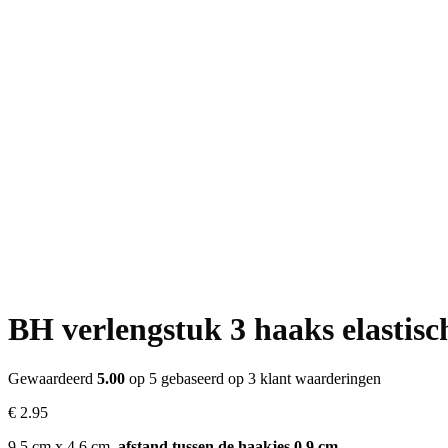
BH verlengstuk 3 haaks elastisc
Gewaardeerd
5.00
op 5 gebaseerd op
3
klant waarderingen
€
2.95
9,5 cm x 4,6 cm,
afstand tussen de haakjes 0,9 cm