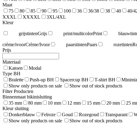
Maat
75
80
85
90
95
100
36
36/38
38
40
40/4
XXXL
XXXXL
3XL/4XL
Kleur
grijstinten
Grijs
print/multicolor
Print
blauwtint
crème/ivoor
Crème/Ivoor
paarstinten
Paars
rozetinten
R
Prijs
Materiaal
Katoen
Modal
Type BH
Bralette
Push-up BH
Spacercup BH
T-shirt BH
Minimiz
Show only products on sale
Show out of stock products
Filter Producten
Binnenmaat bikinisluiting
35 mm
80 mm
10 mm
12 mm
15 mm
20 mm
25 m
Kleur sluiting
Donkerblauw
Felroze
Goud
Rozegoud
Transparant
W
Show only products on sale
Show out of stock products