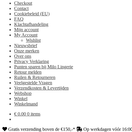
Checkout
Contact
Cookiebeleid (EU)
FAQ
Klachtafhandeling
Mijn account
My Account
Wishlist
Nieuwsbrief
Onze merken
Over ons
Privacy Verklaring
Punten sparen bij Milo Lingerie
Retour melden
Ruilen & Retourneren
Veelgestelde Vragen
Verzendkosten & Levertijden
Webshop
Winkel
Winkelmand
€
0.00
0 items
Gratis verzending boven de €150,-*
Op werkdagen vóór 16:00 