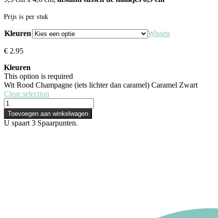
Prijs is per stuk
Kleuren
Wissen
€
2.95
Kleuren
This option is required
Wit
Rood
Champagne (iets lichter dan caramel)
Caramel
Zwart
Clear selection
Toevoegen aan winkelwagen
U spaart
3
Spaarpunten.