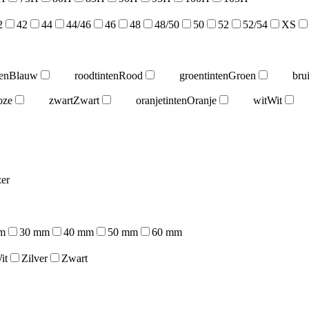
2
42
44
44/46
46
48
48/50
50
52
52/54
XS
en
Blauw
roodtinten
Rood
groentinten
Groen
bru
oze
zwart
Zwart
oranjetinten
Oranje
wit
Wit
er
m
30 mm
40 mm
50 mm
60 mm
it
Zilver
Zwart