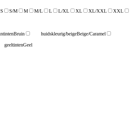
S
S/M
M
M/L
L
L/XL
XL
XL/XXL
XXL
intinten
Bruin
huidskleurig/beige
Beige/Caramel
geeltinten
Geel