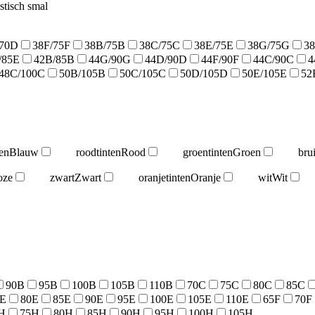
stisch smal
/70D
38F/75F
38B/75B
38C/75C
38E/75E
38G/75G
3
/85E
42B/85B
44G/90G
44D/90D
44F/90F
44C/90C
4
48C/100C
50B/105B
50C/105C
50D/105D
50E/105E
52
en
Blauw
roodtinten
Rood
groentinten
Groen
bru
oze
zwart
Zwart
oranjetinten
Oranje
wit
Wit
90B
95B
100B
105B
110B
70C
75C
80C
85C
5E
80E
85E
90E
95E
100E
105E
110E
65F
70F
H
75H
80H
85H
90H
95H
100H
105H