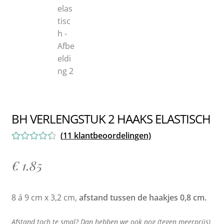
BH VERLENGSTUK 2 HAAKS ELASTISCH
(
11
klantbeoordelingen)
Gewaardeer
11
d
4.55
op 5
€
1.85
gebaseerd
op
klant
8 á 9 cm x 3,2 cm,
afstand tussen de haakjes 0,8 cm.
waarderinge
n
Afstand toch te smal? Dan hebben we ook nog (tegen meerprijs)