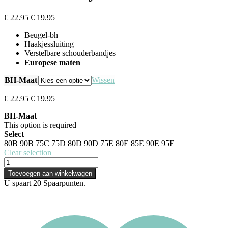
Oorspronkelijke
Huidige
€
22.95
€
19.95
prijs
prijs
Beugel-bh
was:
is:
Haakjessluiting
€ 22.95.
€ 19.95.
Verstelbare schouderbandjes
Europese maten
BH-Maat
Wissen
Oorspronkelijke
Huidige
€
22.95
€
19.95
prijs
prijs
BH-Maat
was:
is:
This option is required
€ 22.95.
€ 19.95.
Select
80B
90B
75C
75D
80D
90D
75E
80E
85E
90E
95E
Clear selection
Sassa
Voorgevormde
Toevoegen aan winkelwagen
BH
U spaart
20
Spaarpunten.
-
Black
Beauty
-
Zwart