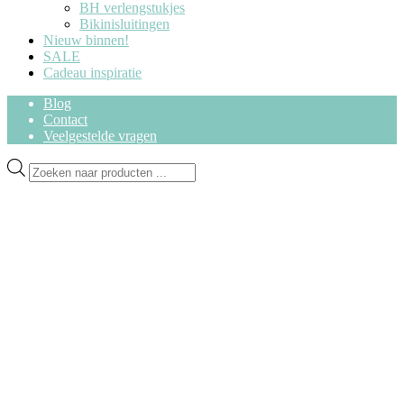
BH verlengstukjes
Bikinisluitingen
Nieuw binnen!
SALE
Cadeau inspiratie
Blog
Contact
Veelgestelde vragen
Ga
Ga
Producten
door
naar
zoeken
naar
de
navigatie
inhoud