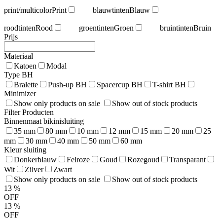
print/multicolor
Print
blauwtinten
Blauw
roodtinten
Rood
groentinten
Groen
bruintinten
Bruin
Prijs
Materiaal
Katoen
Modal
Type BH
Bralette
Push-up BH
Spacercup BH
T-shirt BH
Minimizer
Show only products on sale
Show out of stock products
Filter Producten
Binnenmaat bikinisluiting
35 mm
80 mm
10 mm
12 mm
15 mm
20 mm
25
mm
30 mm
40 mm
50 mm
60 mm
Kleur sluiting
Donkerblauw
Felroze
Goud
Rozegoud
Transparant
Wit
Zilver
Zwart
Show only products on sale
Show out of stock products
13
%
OFF
13
%
OFF