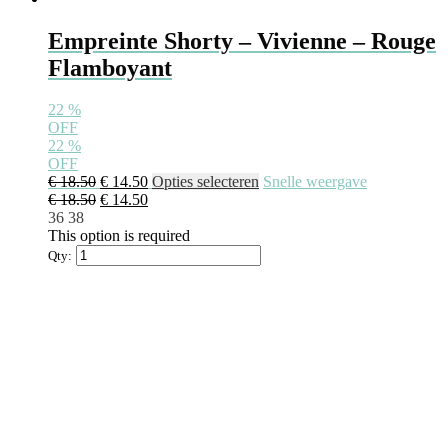
Empreinte Shorty – Vivienne – Rouge
Flamboyant
22
%
OFF
22
%
OFF
Oorspronkelijke
Huidige
Dit
€
18.50
€
14.50
Opties selecteren
Snelle weergave
prijs
Oorspronkelijke
prijs
Huidige
product
€
18.50
€
14.50
was:
prijs
is:
prijs
heeft
36
38
€ 18.50.
was:
€ 14.50.
is:
meerdere
This option is required
€ 18.50.
€ 14.50.
variaties.
Qty:
Deze
optie
kan
gekozen
worden
op
de
productpagina