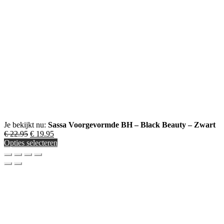
Je bekijkt nu:
Sassa Voorgevormde BH – Black Beauty – Zwart
Oorspronkelijke
Huidige
€
22.95
€
19.95
prijs
prijs
Opties selecteren
was:
is:
€ 22.95.
€ 19.95.