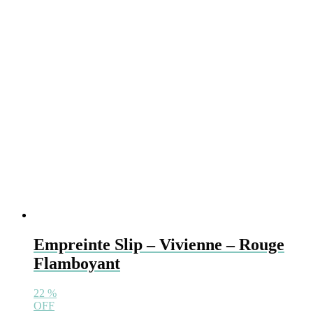
op
de
productpagina
Empreinte Slip – Vivienne – Rouge
Flamboyant
22
%
OFF