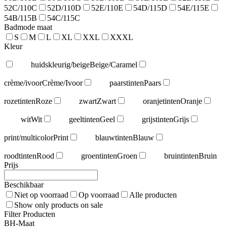
52C/110C
52D/110D
52E/110E
54D/115D
54E/115E
54B/115B
54C/115C
Badmode maat
S
M
L
XL
XXL
XXXL
Kleur
huidskleurig/beige
Beige/Caramel
crème/ivoor
Crème/Ivoor
paarstinten
Paars
rozetinten
Roze
zwart
Zwart
oranjetinten
Oranje
wit
Wit
geeltinten
Geel
grijstinten
Grijs
print/multicolor
Print
blauwtinten
Blauw
roodtinten
Rood
groentinten
Groen
bruintinten
Bruin
Prijs
Beschikbaar
Niet op voorraad
Op voorraad
Alle producten
Show only products on sale
Filter Producten
BH-Maat