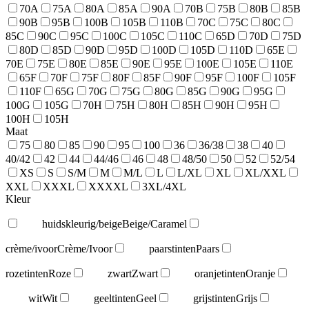
70A
75A
80A
85A
90A
70B
75B
80B
85B
90B
95B
100B
105B
110B
70C
75C
80C
85C
90C
95C
100C
105C
110C
65D
70D
75D
80D
85D
90D
95D
100D
105D
110D
65E
70E
75E
80E
85E
90E
95E
100E
105E
110E
65F
70F
75F
80F
85F
90F
95F
100F
105F
110F
65G
70G
75G
80G
85G
90G
95G
100G
105G
70H
75H
80H
85H
90H
95H
100H
105H
Maat
75
80
85
90
95
100
36
36/38
38
40
40/42
42
44
44/46
46
48
48/50
50
52
52/54
XS
S
S/M
M
M/L
L
L/XL
XL
XL/XXL
XXL
XXXL
XXXXL
3XL/4XL
Kleur
huidskleurig/beige
Beige/Caramel
crème/ivoor
Crème/Ivoor
paarstinten
Paars
rozetinten
Roze
zwart
Zwart
oranjetinten
Oranje
wit
Wit
geeltinten
Geel
grijstinten
Grijs