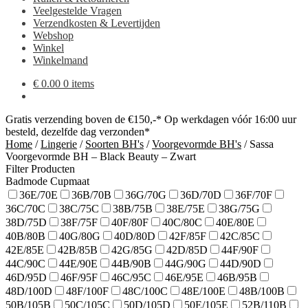
Veelgestelde Vragen
Verzendkosten & Levertijden
Webshop
Winkel
Winkelmand
€
0.00
0 items
Gratis verzending boven de €150,-*
Op werkdagen vóór 16:00 uur
besteld, dezelfde dag verzonden*
Home
/
Lingerie
/
Soorten BH's
/
Voorgevormde BH's
/
Sassa
Voorgevormde BH – Black Beauty – Zwart
Filter Producten
Badmode Cupmaat
36E/70E
36B/70B
36G/70G
36D/70D
36F/70F
36C/70C
38C/75C
38B/75B
38E/75E
38G/75G
38D/75D
38F/75F
40F/80F
40C/80C
40E/80E
40B/80B
40G/80G
40D/80D
42F/85F
42C/85C
42E/85E
42B/85B
42G/85G
42D/85D
44F/90F
44C/90C
44E/90E
44B/90B
44G/90G
44D/90D
46D/95D
46F/95F
46C/95C
46E/95E
46B/95B
48D/100D
48F/100F
48C/100C
48E/100E
48B/100B
50B/105B
50C/105C
50D/105D
50E/105E
52B/110B