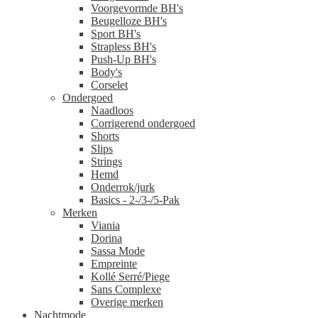
Voorgevormde BH's
Beugelloze BH's
Sport BH's
Strapless BH's
Push-Up BH's
Body's
Corselet
Ondergoed
Naadloos
Corrigerend ondergoed
Shorts
Slips
Strings
Hemd
Onderrok/jurk
Basics - 2-/3-/5-Pak
Merken
Viania
Dorina
Sassa Mode
Empreinte
Kollé Serré/Piege
Sans Complexe
Overige merken
Nachtmode