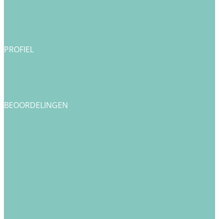
Over ons
Bedrijfsgegevens & Contact
Onze merken
Blog
PROFIEL
Login
Registreren
Checkout
Bestellingen
BEOORDELINGEN