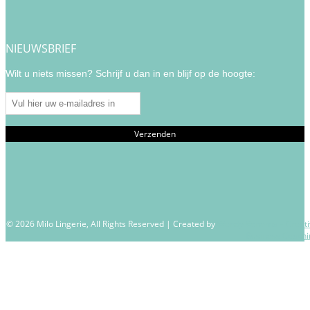
NIEUWSBRIEF
Wilt u niets missen? Schrijf u dan in en blijf op de hoogte:
© 2026 Milo Lingerie, All Rights Reserved | Created by
Wendy Venema – Creati
Business Coachi