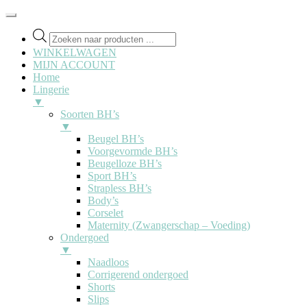
Producten
zoeken
WINKELWAGEN
MIJN ACCOUNT
Home
Lingerie
▼
Soorten BH’s
▼
Beugel BH’s
Voorgevormde BH’s
Beugelloze BH’s
Sport BH’s
Strapless BH’s
Body’s
Corselet
Maternity (Zwangerschap – Voeding)
Ondergoed
▼
Naadloos
Corrigerend ondergoed
Shorts
Slips