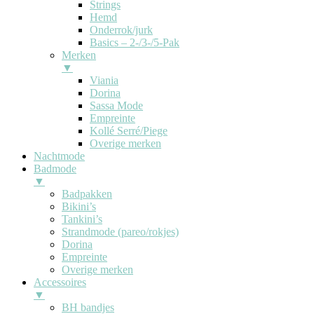
Strings
Hemd
Onderrok/jurk
Basics – 2-/3-/5-Pak
Merken
▼
Viania
Dorina
Sassa Mode
Empreinte
Kollé Serré/Piege
Overige merken
Nachtmode
Badmode
▼
Badpakken
Bikini’s
Tankini’s
Strandmode (pareo/rokjes)
Dorina
Empreinte
Overige merken
Accessoires
▼
BH bandjes