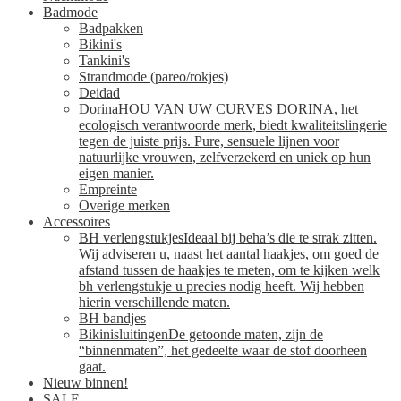
Badmode
Badpakken
Bikini's
Tankini's
Strandmode (pareo/rokjes)
Deidad
Dorina
HOU VAN UW CURVES DORINA, het
ecologisch verantwoorde merk, biedt kwaliteitslingerie
tegen de juiste prijs. Pure, sensuele lijnen voor
natuurlijke vrouwen, zelfverzekerd en uniek op hun
eigen manier.
Empreinte
Overige merken
Accessoires
BH verlengstukjes
Ideaal bij beha’s die te strak zitten.
Wij adviseren u, naast het aantal haakjes, om goed de
afstand tussen de haakjes te meten, om te kijken welk
bh verlengstukje u precies nodig heeft. Wij hebben
hierin verschillende maten.
BH bandjes
Bikinisluitingen
De getoonde maten, zijn de
“binnenmaten”, het gedeelte waar de stof doorheen
gaat.
Nieuw binnen!
SALE