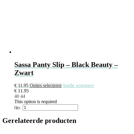
Sassa Panty Slip – Black Beauty –
Zwart
Dit
€
11.95
Opties selecteren
Snelle weergave
product
€
11.95
heeft
40
44
meerdere
This option is required
variaties.
Qty:
Deze
optie
Gerelateerde producten
kan
gekozen
worden