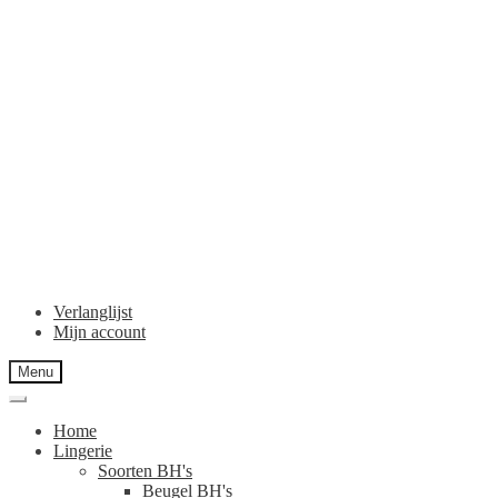
Verlanglijst
Mijn account
Menu
Home
Lingerie
Soorten BH's
Beugel BH's