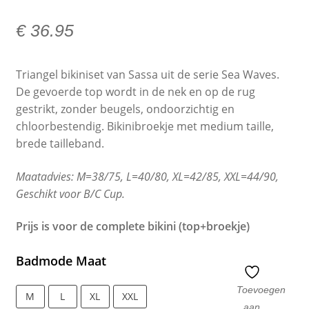
€
36.95
Triangel bikiniset van Sassa uit de serie Sea Waves.
De gevoerde top wordt in de nek en op de rug
gestrikt, zonder beugels, ondoorzichtig en
chloorbestendig. Bikinibroekje met medium taille,
brede tailleband.
Maatadvies: M=38/75, L=40/80, XL=42/85, XXL=44/90,
Geschikt voor B/C Cup.
Prijs is voor de complete bikini (top+broekje)
Badmode Maat
Toevoegen
M
L
XL
XXL
aan