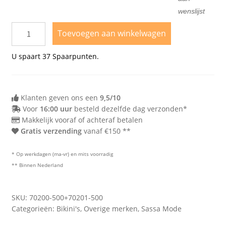
wenslijst
Toevoegen aan winkelwagen
U spaart
37
Spaarpunten.
Klanten geven ons een
9,5/10
Voor
16:00 uur
besteld dezelfde dag verzonden*
Makkelijk vooraf of achteraf betalen
Gratis verzending
vanaf €150 **
* Op werkdagen (ma-vr) en mits voorradig
** Binnen Nederland
SKU:
70200-500+70201-500
Categorieën:
Bikini's
,
Overige merken
,
Sassa Mode