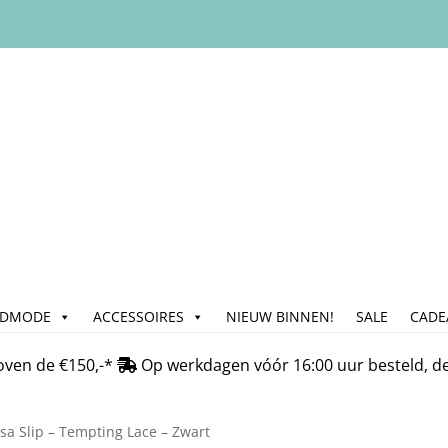
ADMODE
ACCESSOIRES
NIEUW BINNEN!
SALE
CADE
n
Bedrijfsgegevens & Contact
Betalen
Blog
Cadeau & Inpakse
oven de €150,-*
Op werkdagen vóór 16:00 uur besteld, d
Klachtafhandeling
Mijn account
My Account
Nieuwsbrief
On
sa Slip – Tempting Lace – Zwart