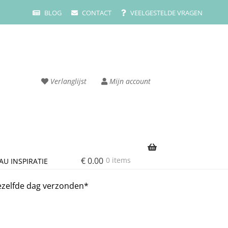
BLOG
CONTACT
VEELGESTELDE VRAGEN
Verlanglijst
Mijn account
€
0.00
0 items
AU INSPIRATIE
rvice
Cart
ezelfde dag verzonden*
ze merken