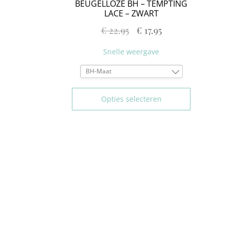
BEUGELLOZE BH – TEMPTING
LACE – ZWART
€
22.95
€
17.95
Snelle weergave
BH-Maat
75A
80A
Opties selecteren
85A
90A
75B
80B
85B
75C
80C