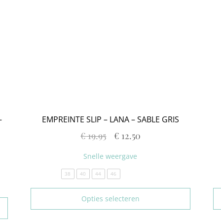
–
EMPREINTE SLIP – LANA – SABLE GRIS
€
19.95
€
12.50
Snelle weergave
38
40
44
46
Opties selecteren