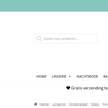
HOME
LINGERIE
NACHTMODE
B
Home
Afrekenen
Algemene Voorwaarde
Gratis verzending b
Checkout
Contact
Cookiebeleid (EU)
FAQ
Home
Lingerie
Ondergoed
Slips
Sas