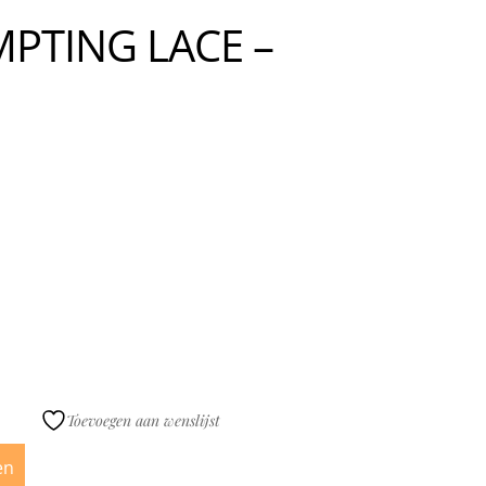
MPTING LACE –
Toevoegen aan wenslijst
en