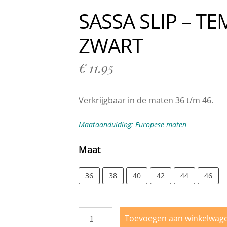
n bij Milo Lingerie
Retour melden
Ruilen & Retourneren
SASSA SLIP – TE
vertijden
Webshop
Winkel
Winkelmand
ZWART
€
11.95
Verkrijgbaar in de maten 36 t/m 46.
Maataanduiding: Europese maten
Maat
36
38
40
42
44
46
Toevoegen aan winkelwag