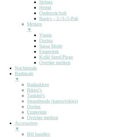
Strings
Hemd
Onderrok/jurk
Basics – 2-/3-/5-Pak
Merken
▼
Viania
Dorina
Sassa Mode
Empreinte
Kollé Serré/Piege
Overige merken
Nachtmode
Badmode
▼
Badpakken
Bikini’s
Tankini’s
Strandmode (pareo/rokjes)
Dorina
Empreinte
Overige merken
Accessoires
▼
BH bandjes