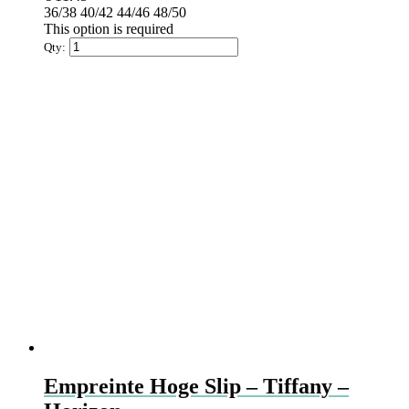
heeft
36/38
40/42
44/46
48/50
meerdere
This option is required
variaties.
Qty:
Deze
optie
kan
gekozen
worden
op
de
productpagina
Empreinte Hoge Slip – Tiffany –