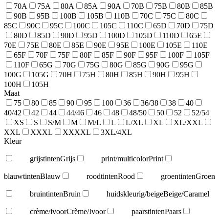
70A
75A
80A
85A
90A
70B
75B
80B
85B
90B
95B
100B
105B
110B
70C
75C
80C
85C
90C
95C
100C
105C
110C
65D
70D
75D
80D
85D
90D
95D
100D
105D
110D
65E
70E
75E
80E
85E
90E
95E
100E
105E
110E
65F
70F
75F
80F
85F
90F
95F
100F
105F
110F
65G
70G
75G
80G
85G
90G
95G
100G
105G
70H
75H
80H
85H
90H
95H
100H
105H
Maat
75
80
85
90
95
100
36
36/38
38
40
40/42
42
44
44/46
46
48
48/50
50
52
52/54
XS
S
S/M
M
M/L
L
L/XL
XL
XL/XXL
XXL
XXXL
XXXXL
3XL/4XL
Kleur
grijstinten
Grijs
print/multicolor
Print
blauwtinten
Blauw
roodtinten
Rood
groentinten
Groen
bruintinten
Bruin
huidskleurig/beige
Beige/Caramel
crème/ivoor
Crème/Ivoor
paarstinten
Paars