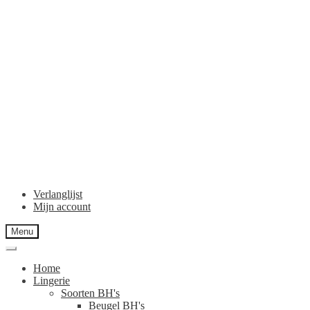
Verlanglijst
Mijn account
Menu
Home
Lingerie
Soorten BH's
Beugel BH's