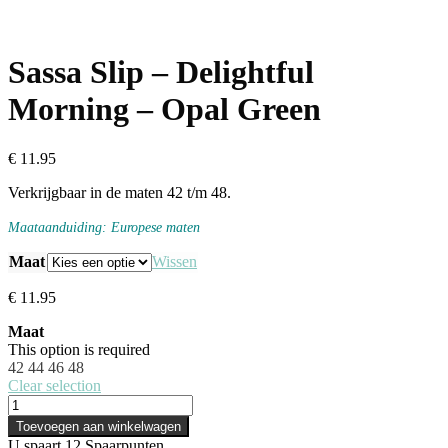
Sassa Slip – Delightful
Morning – Opal Green
€
11.95
Verkrijgbaar in de maten 42 t/m 48.
Maataanduiding: Europese maten
Maat
Wissen
€
11.95
Maat
This option is required
42
44
46
48
Clear selection
Sassa
Slip
Toevoegen aan winkelwagen
-
U spaart
12
Spaarpunten.