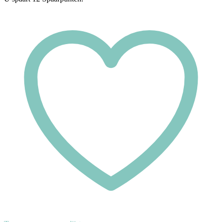
Delightful
Morning
-
Opal
Green
aantal