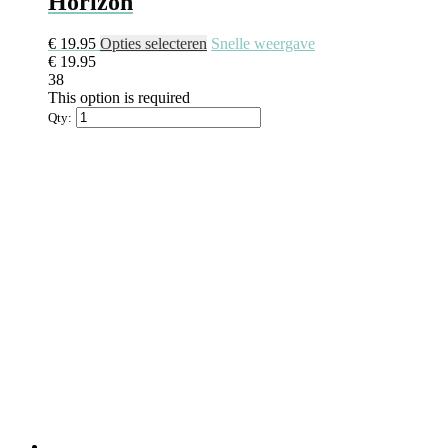
Horizon
Dit
€
19.95
Opties selecteren
Snelle weergave
product
€
19.95
heeft
38
meerdere
This option is required
variaties.
Qty:
Deze
optie
kan
gekozen
worden
op
de
productpagina