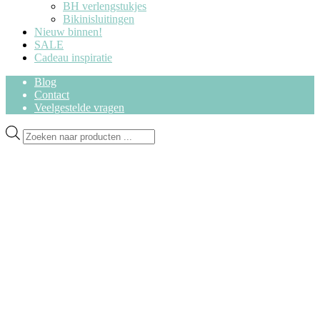
BH verlengstukjes
Bikinisluitingen
Nieuw binnen!
SALE
Cadeau inspiratie
Blog
Contact
Veelgestelde vragen
Ga
Ga
Producten
door
naar
zoeken
naar
de
navigatie
inhoud