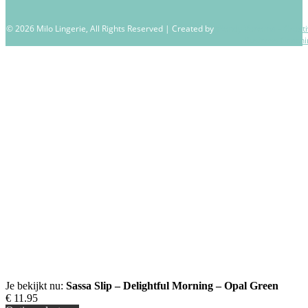
© 2026 Milo Lingerie, All Rights Reserved | Created by
Wendy Venema – Creati
Business Coachi
Je bekijkt nu:
Sassa Slip – Delightful Morning – Opal Green
€
11.95