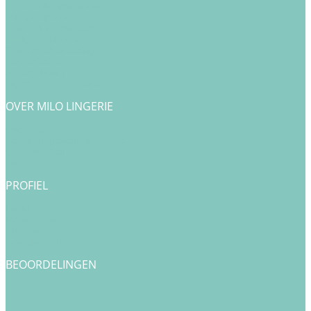
Cadeau & Inpakservice
Punten sparen
Ruilen & Retourneren
Veelgestelde vragen
Klachtenafhandeling
Cookiebeleid
Privacy Policy
Algemene Voorwaarden
OVER MILO LINGERIE
Over ons
Bedrijfsgegevens & Contact
Onze merken
Blog
PROFIEL
Login
Registreren
Checkout
Bestellingen
BEOORDELINGEN