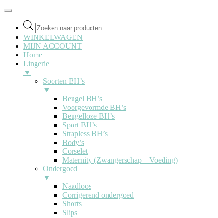
Producten
zoeken
WINKELWAGEN
MIJN ACCOUNT
Home
Lingerie
▼
Soorten BH’s
▼
Beugel BH’s
Voorgevormde BH’s
Beugelloze BH’s
Sport BH’s
Strapless BH’s
Body’s
Corselet
Maternity (Zwangerschap – Voeding)
Ondergoed
▼
Naadloos
Corrigerend ondergoed
Shorts
Slips