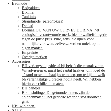
Badmode
Badpakken
Bikini's
Tankini's
Strandmode (pareo/rokjes)
Deidad
Dorina
HOU VAN UW CURVES DORINA, het
ecologisch verantwoorde merk, biedt kwaliteitslingerie
tegen de juiste prijs. Pure, sensuele lijnen voor
natuurlijke vrouwen, zelfverzekerd en uniek op hun
eigen manier.
Empreinte
Overige merken
Accessoires
BH verlengstukjes
Ideaal bij beha’s die te strak zitten.
Wij adviseren u, naast het aantal haakjes, om goed de
afstand tussen de haakjes te meten, om te kijken welk
bh verlengstukje u precies nodig heeft. Wij hebben
hierin verschillende maten.
BH bandjes
Bikinisluitingen
De getoonde maten, zijn de
“binnenmaten”, het gedeelte waar de stof doorheen
gaat.
Nieuw binnen!
SALE