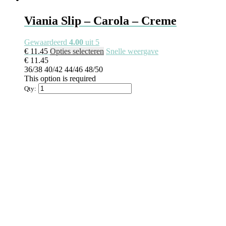
Viania Slip – Carola – Creme
Gewaardeerd
4.00
uit 5
Dit
€
11.45
Opties selecteren
Snelle weergave
product
€
11.45
heeft
36/38
40/42
44/46
48/50
meerdere
This option is required
variaties.
Qty:
Deze
optie
kan
gekozen
worden
op
de
productpagina