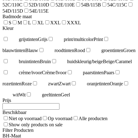
52C/110C
52D/110D
52E/110E
54B/115B
54C/115C
54D/115D
54E/115E
Badmode maat
S
M
L
XL
XXL
XXXL
Kleur
grijstinten
Grijs
print/multicolor
Print
blauwtinten
Blauw
roodtinten
Rood
groentinten
Groen
bruintinten
Bruin
huidskleurig/beige
Beige/Caramel
crème/ivoor
Crème/Ivoor
paarstinten
Paars
rozetinten
Roze
zwart
Zwart
oranjetinten
Oranje
wit
Wit
geeltinten
Geel
Prijs
Beschikbaar
Niet op voorraad
Op voorraad
Alle producten
Show only products on sale
Filter Producten
BH-Maat