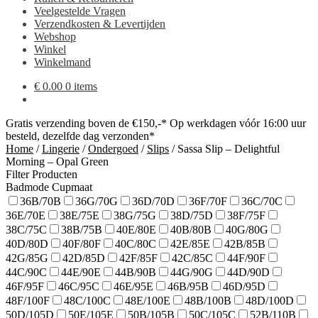
Veelgestelde Vragen
Verzendkosten & Levertijden
Webshop
Winkel
Winkelmand
€
0.00
0 items
Gratis verzending boven de €150,-*
Op werkdagen vóór 16:00 uur
besteld, dezelfde dag verzonden*
Home
/
Lingerie
/
Ondergoed
/
Slips
/
Sassa Slip – Delightful
Morning – Opal Green
Filter Producten
Badmode Cupmaat
36B/70B
36G/70G
36D/70D
36F/70F
36C/70C
36E/70E
38E/75E
38G/75G
38D/75D
38F/75F
38C/75C
38B/75B
40E/80E
40B/80B
40G/80G
40D/80D
40F/80F
40C/80C
42E/85E
42B/85B
42G/85G
42D/85D
42F/85F
42C/85C
44F/90F
44C/90C
44E/90E
44B/90B
44G/90G
44D/90D
46F/95F
46C/95C
46E/95E
46B/95B
46D/95D
48F/100F
48C/100C
48E/100E
48B/100B
48D/100D
50D/105D
50E/105E
50B/105B
50C/105C
52B/110B