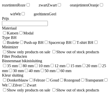
rozetinten
Roze
zwart
Zwart
oranjetinten
Oranje
wit
Wit
geeltinten
Geel
Prijs
Materiaal
Katoen
Modal
Type BH
Bralette
Push-up BH
Spacercup BH
T-shirt BH
Minimizer
Show only products on sale
Show out of stock products
Filter Producten
Binnenmaat bikinisluiting
35 mm
80 mm
10 mm
12 mm
15 mm
20 mm
25
mm
30 mm
40 mm
50 mm
60 mm
Kleur sluiting
Donkerblauw
Felroze
Goud
Rozegoud
Transparant
Wit
Zilver
Zwart
Show only products on sale
Show out of stock products