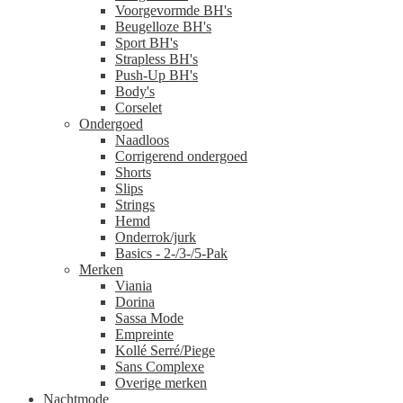
Voorgevormde BH's
Beugelloze BH's
Sport BH's
Strapless BH's
Push-Up BH's
Body's
Corselet
Ondergoed
Naadloos
Corrigerend ondergoed
Shorts
Slips
Strings
Hemd
Onderrok/jurk
Basics - 2-/3-/5-Pak
Merken
Viania
Dorina
Sassa Mode
Empreinte
Kollé Serré/Piege
Sans Complexe
Overige merken
Nachtmode