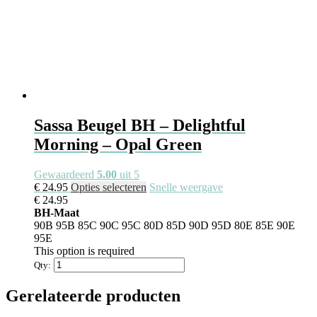
Sassa Beugel BH – Delightful
Morning – Opal Green
Gewaardeerd
5.00
uit 5
Dit
€
24.95
Opties selecteren
Snelle weergave
product
€
24.95
heeft
BH-Maat
meerdere
90B
95B
85C
90C
95C
80D
85D
90D
95D
80E
85E
90E
variaties.
95E
Deze
This option is required
optie
Qty:
kan
gekozen
Gerelateerde producten
worden
op