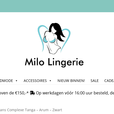
ADMODE
ACCESSOIRES
NIEUW BINNEN!
SALE
CADE
n
Bedrijfsgegevens & Contact
Betalen
Blog
Cadeau & Inpakse
oven de €150,-*
Op werkdagen vóór 16:00 uur besteld, d
Klachtafhandeling
Mijn account
My Account
Nieuwsbrief
On
ans Complexe Tanga – Arum – Zwart