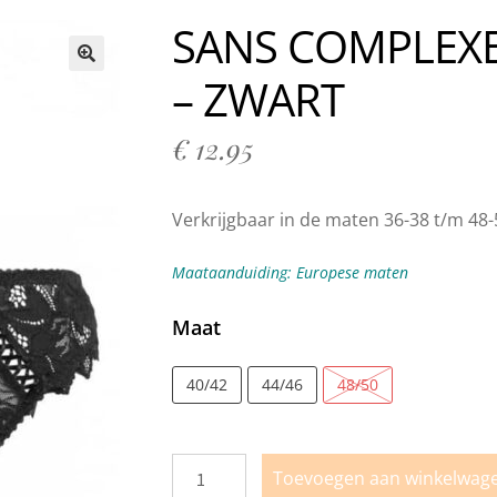
n bij Milo Lingerie
Retour melden
Ruilen & Retourneren
SANS COMPLEXE
vertijden
Webshop
Winkel
Winkelmand
– ZWART
🔍
€
12.95
Verkrijgbaar in de maten 36-38 t/m 48-
Maataanduiding: Europese maten
Maat
40/42
44/46
48/50
Toevoegen aan winkelwag