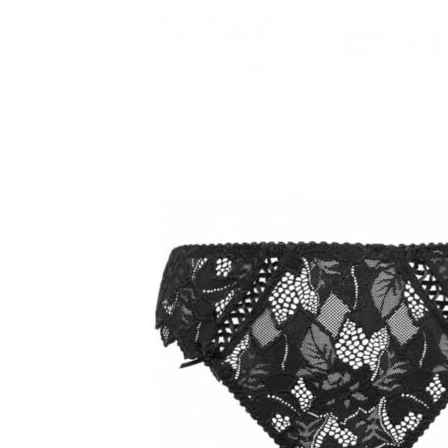
Over ons
Privacy Verklaring
Punten spare
Veelgestelde Vragen
Verzendkosten & Le