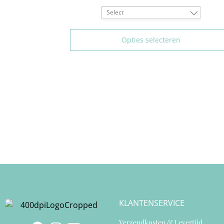
Select
75D
80D
Opties selecteren
90D
95D
85E
90E
70F
90F
85G
KLANTENSERVICE
Verzendkosten & Levertijd