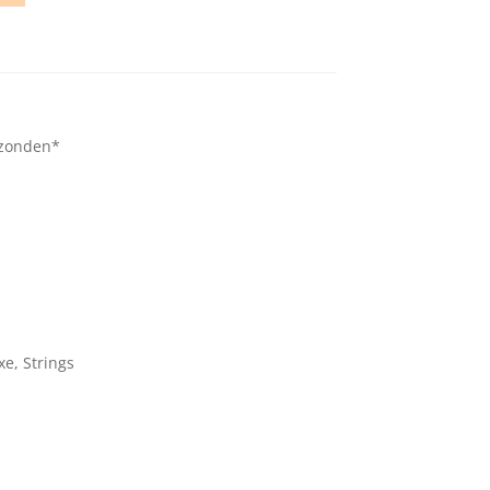
rzonden*
xe
,
Strings