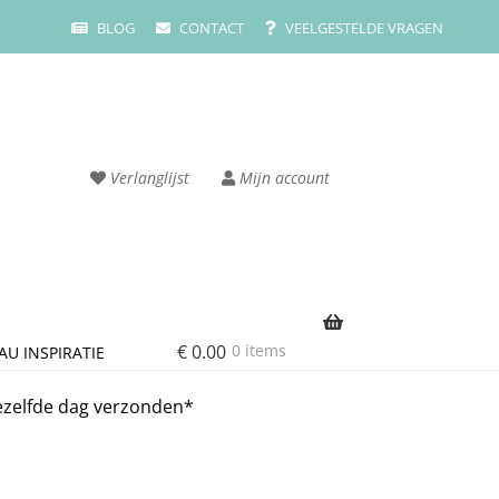
BLOG
CONTACT
VEELGESTELDE VRAGEN
Verlanglijst
Mijn account
€
0.00
0 items
AU INSPIRATIE
rvice
Cart
ezelfde dag verzonden*
ze merken