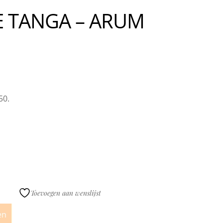
 TANGA – ARUM
50.
Toevoegen aan wenslijst
en