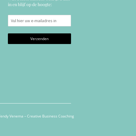
in en blijf op de hoogte:
endy Venema – Creative Business Coaching