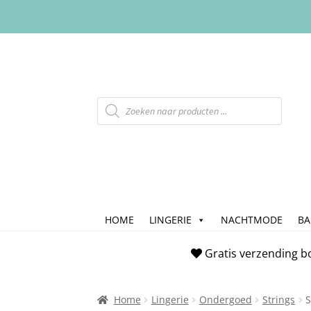
HOME
LINGERIE
NACHTMODE
B
Home
Afrekenen
Algemene Voorwaarde
Gratis verzending b
Checkout
Contact
Cookiebeleid (EU)
FAQ
Home
Lingerie
Ondergoed
Strings
S