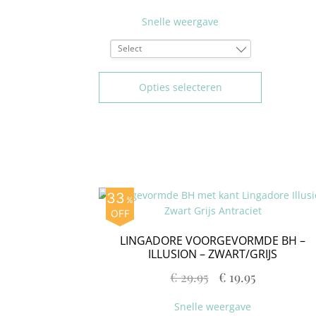
Snelle weergave
Select
80C
75D
Opties selecteren
80E
85E
33
%
OFF
LINGADORE VOORGEVORMDE BH –
ILLUSION – ZWART/GRIJS
€
29.95
€
19.95
Snelle weergave