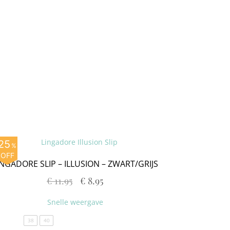
25
%
OFF
INGADORE SLIP – ILLUSION – ZWART/GRIJS
€
11.95
€
8.95
Snelle weergave
38
40