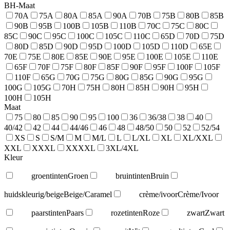
BH-Maat
70A
75A
80A
85A
90A
70B
75B
80B
85B
90B
95B
100B
105B
110B
70C
75C
80C
85C
90C
95C
100C
105C
110C
65D
70D
75D
80D
85D
90D
95D
100D
105D
110D
65E
70E
75E
80E
85E
90E
95E
100E
105E
110E
65F
70F
75F
80F
85F
90F
95F
100F
105F
110F
65G
70G
75G
80G
85G
90G
95G
100G
105G
70H
75H
80H
85H
90H
95H
100H
105H
Maat
75
80
85
90
95
100
36
36/38
38
40
40/42
42
44
44/46
46
48
48/50
50
52
52/54
XS
S
S/M
M
M/L
L
L/XL
XL
XL/XXL
XXL
XXXL
XXXXL
3XL/4XL
Kleur
groentinten
Groen
bruintinten
Bruin
huidskleurig/beige
Beige/Caramel
crème/ivoor
Crème/Ivoor
paarstinten
Paars
rozetinten
Roze
zwart
Zwart