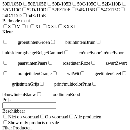
50D/105D
50E/105E
50B/105B
50C/105C
52B/110B
52C/110C
52D/110D
52E/110E
54B/115B
54C/115C
54D/115D
54E/115E
Badmode maat
S
M
L
XL
XXL
XXXL
Kleur
groentinten
Groen
bruintinten
Bruin
huidskleurig/beige
Beige/Caramel
crème/ivoor
Crème/Ivoor
paarstinten
Paars
rozetinten
Roze
zwart
Zwart
oranjetinten
Oranje
wit
Wit
geeltinten
Geel
grijstinten
Grijs
print/multicolor
Print
blauwtinten
Blauw
roodtinten
Rood
Prijs
Beschikbaar
Niet op voorraad
Op voorraad
Alle producten
Show only products on sale
Filter Producten