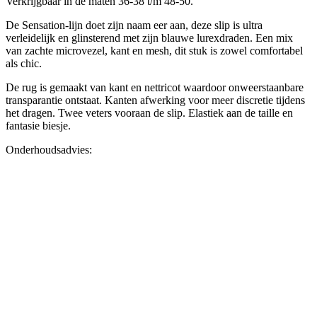
Verkrijgbaar in de maten 36-38 t/m 48-50.
De Sensation-lijn doet zijn naam eer aan, deze slip is ultra
verleidelijk en glinsterend met zijn blauwe lurexdraden. Een mix
van zachte microvezel, kant en mesh, dit stuk is zowel comfortabel
als chic.
De rug is gemaakt van kant en nettricot waardoor onweerstaanbare
transparantie ontstaat. Kanten afwerking voor meer discretie tijdens
het dragen. Twee veters vooraan de slip. Elastiek aan de taille en
fantasie biesje.
Onderhoudsadvies: