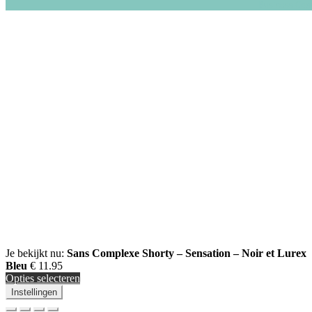
Business Coa
Je bekijkt nu:
Sans Complexe Shorty – Sensation – Noir et Lurex
Bleu
€
11.95
Opties selecteren
Instellingen