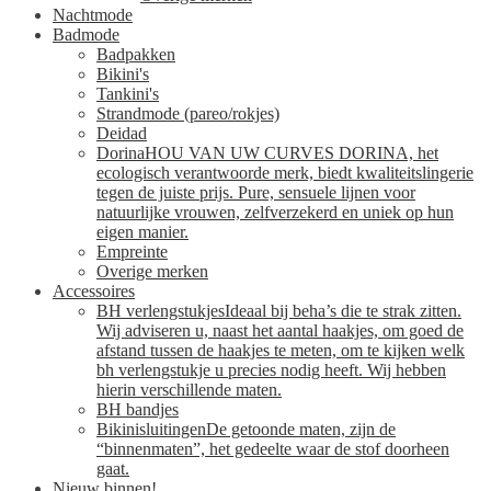
Nachtmode
Badmode
Badpakken
Bikini's
Tankini's
Strandmode (pareo/rokjes)
Deidad
Dorina
HOU VAN UW CURVES DORINA, het
ecologisch verantwoorde merk, biedt kwaliteitslingerie
tegen de juiste prijs. Pure, sensuele lijnen voor
natuurlijke vrouwen, zelfverzekerd en uniek op hun
eigen manier.
Empreinte
Overige merken
Accessoires
BH verlengstukjes
Ideaal bij beha’s die te strak zitten.
Wij adviseren u, naast het aantal haakjes, om goed de
afstand tussen de haakjes te meten, om te kijken welk
bh verlengstukje u precies nodig heeft. Wij hebben
hierin verschillende maten.
BH bandjes
Bikinisluitingen
De getoonde maten, zijn de
“binnenmaten”, het gedeelte waar de stof doorheen
gaat.
Nieuw binnen!