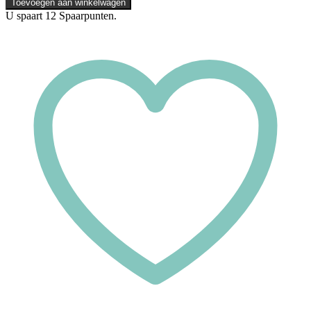
Toevoegen aan winkelwagen
Shorty
U spaart
12
Spaarpunten.
-
Sensation
-
Noir
et
Lurex
Bleu
aantal