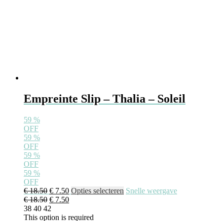
Empreinte Slip – Thalia – Soleil
59
%
OFF
59
%
OFF
59
%
OFF
59
%
OFF
Oorspronkelijke
Huidige
Dit
€
18.50
€
7.50
Opties selecteren
Snelle weergave
prijs
Oorspronkelijke
prijs
Huidige
product
€
18.50
€
7.50
was:
prijs
is:
prijs
heeft
38
40
42
€ 18.50.
was:
€ 7.50.
is:
meerdere
This option is required