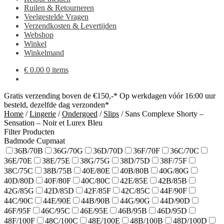
Ruilen & Retourneren
Veelgestelde Vragen
Verzendkosten & Levertijden
Webshop
Winkel
Winkelmand
€
0.00
0 items
Gratis verzending boven de €150,-*
Op werkdagen vóór 16:00 uur
besteld, dezelfde dag verzonden*
Home
/
Lingerie
/
Ondergoed
/
Slips
/
Sans Complexe Shorty –
Sensation – Noir et Lurex Bleu
Filter Producten
Badmode Cupmaat
36B/70B
36G/70G
36D/70D
36F/70F
36C/70C
36E/70E
38E/75E
38G/75G
38D/75D
38F/75F
38C/75C
38B/75B
40E/80E
40B/80B
40G/80G
40D/80D
40F/80F
40C/80C
42E/85E
42B/85B
42G/85G
42D/85D
42F/85F
42C/85C
44F/90F
44C/90C
44E/90E
44B/90B
44G/90G
44D/90D
46F/95F
46C/95C
46E/95E
46B/95B
46D/95D
48F/100F
48C/100C
48E/100E
48B/100B
48D/100D