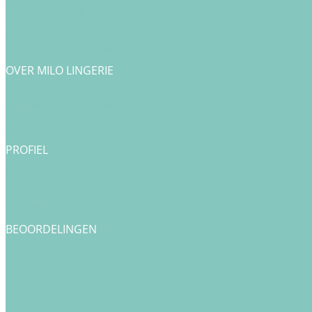
Veelgestelde vragen
Klachtenafhandeling
Cookiebeleid
Privacy Policy
Algemene Voorwaarden
OVER MILO LINGERIE
Over ons
Bedrijfsgegevens & Contact
Onze merken
Blog
PROFIEL
Login
Registreren
Checkout
Bestellingen
BEOORDELINGEN