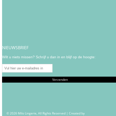
NIEUWSBRIEF
Wilt u niets missen? Schrijf u dan in en blijf op de hoogte:
© 2026 Milo Lingerie, All Rights Reserved | Created by
Wendy Venema – Cre