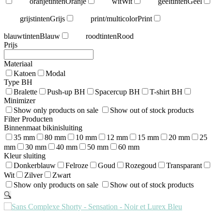
oranjetinten
Oranje
wit
Wit
geeltinten
Geel
grijstinten
Grijs
print/multicolor
Print
blauwtinten
Blauw
roodtinten
Rood
Prijs
Materiaal
Katoen
Modal
Type BH
Bralette
Push-up BH
Spacercup BH
T-shirt BH
Minimizer
Show only products on sale
Show out of stock products
Filter Producten
Binnenmaat bikinisluiting
35 mm
80 mm
10 mm
12 mm
15 mm
20 mm
25
mm
30 mm
40 mm
50 mm
60 mm
Kleur sluiting
Donkerblauw
Felroze
Goud
Rozegoud
Transparant
Wit
Zilver
Zwart
Show only products on sale
Show out of stock products
🔍