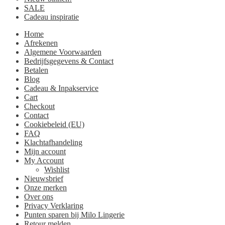
SALE
Cadeau inspiratie
Home
Afrekenen
Algemene Voorwaarden
Bedrijfsgegevens & Contact
Betalen
Blog
Cadeau & Inpakservice
Cart
Checkout
Contact
Cookiebeleid (EU)
FAQ
Klachtafhandeling
Mijn account
My Account
Wishlist
Nieuwsbrief
Onze merken
Over ons
Privacy Verklaring
Punten sparen bij Milo Lingerie
Retour melden