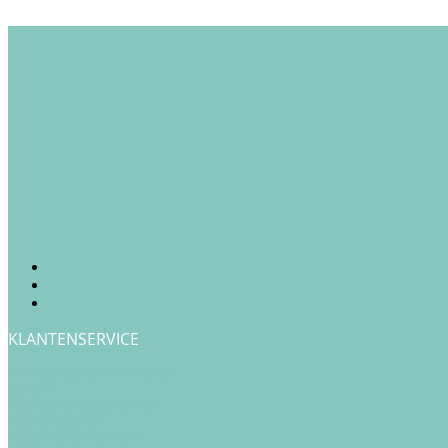
KLANTENSERVICE
Verzendkosten & Levertijd
Betalen
Cadeau & Inpakservice
Punten sparen
Ruilen & Retourneren