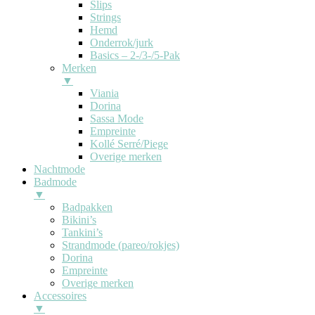
Slips
Strings
Hemd
Onderrok/jurk
Basics – 2-/3-/5-Pak
Merken
▼
Viania
Dorina
Sassa Mode
Empreinte
Kollé Serré/Piege
Overige merken
Nachtmode
Badmode
▼
Badpakken
Bikini’s
Tankini’s
Strandmode (pareo/rokjes)
Dorina
Empreinte
Overige merken
Accessoires
▼