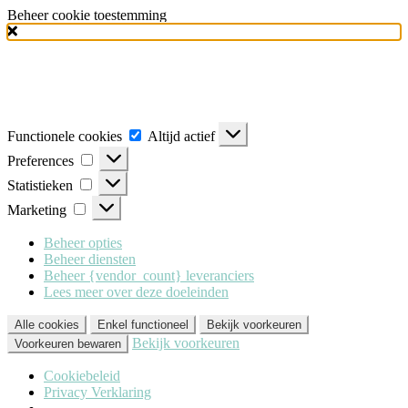
Beheer cookie toestemming
Milo Lingerie
maakt gebruik van verschillende soorten cookies
(functionele, analytische en marketing cookies), om u de best mogelijke
ervaring te geven wanneer u onze website bezoekt. Om deze cookies te
accepteren klikt u op 'Alle cookies'. Heeft u dit liever niet? Klik dan op
'Enkel functioneel'.
Functionele
Functionele cookies
Altijd actief
cookies
Preferences
Preferences
Statistieken
Statistieken
Marketing
Marketing
Beheer opties
Beheer diensten
Beheer {vendor_count} leveranciers
Lees meer over deze doeleinden
Alle cookies
Enkel functioneel
Bekijk voorkeuren
Bekijk voorkeuren
Voorkeuren bewaren
Cookiebeleid
Privacy Verklaring