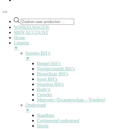
Producten
zoeken
WINKELWAGEN
MIJN ACCOUNT
Home
Lingerie
▼
Soorten BH’s
▼
Beugel BH’s
Voorgevormde BH’s
Beugelloze BH’s
Sport BH’s
Strapless BH’s
Body’s
Corselet
Maternity (Zwangerschap – Voeding)
Ondergoed
▼
Naadloos
Corrigerend ondergoed
Shorts