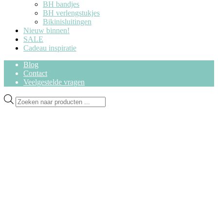
BH bandjes
BH verlengstukjes
Bikinisluitingen
Nieuw binnen!
SALE
Cadeau inspiratie
Blog
Contact
Veelgestelde vragen
Ga
Ga
Producten
door
naar
zoeken
naar
de
navigatie
inhoud