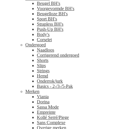
Beugel BH's
Voorgevormde BH's
Beugelloze BH's
Sport BH's
Strapless BH's
Push-Up BH's
Body's
Corselet
Ondergoed
Naadloos
Corrigerend ondergoed
Shorts
Slips
Strings
Hemd
Onderrok/jurk
Basics - 2-/3-/5-Pak
Merken
Viania
Dorina
Sassa Mode
Empreinte
Kollé Serré/Piege
Sans Complexe
Overige merken