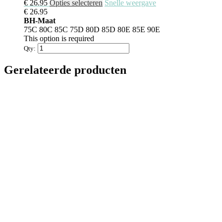
Dit
€
26.95
Opties selecteren
Snelle weergave
product
€
26.95
heeft
BH-Maat
meerdere
75C
80C
85C
75D
80D
85D
80E
85E
90E
variaties.
This option is required
Deze
Qty:
optie
kan
Gerelateerde producten
gekozen
worden
op
de
productpagina