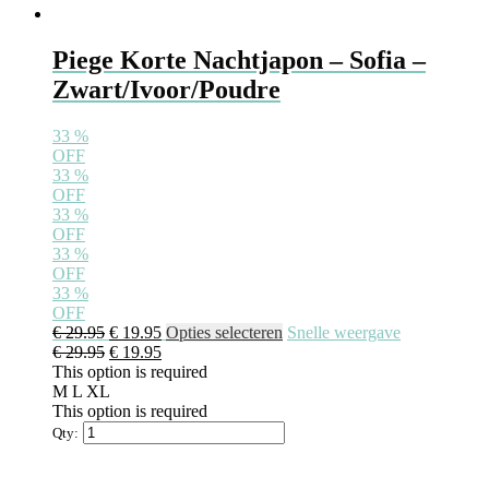
Piege Korte Nachtjapon – Sofia –
Zwart/Ivoor/Poudre
33
%
OFF
33
%
OFF
33
%
OFF
33
%
OFF
33
%
OFF
€
29.95
€
19.95
Opties selecteren
Snelle weergave
€
29.95
€
19.95
This option is required
M
L
XL
This option is required
Qty: