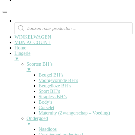
WINKELWAGEN
MIJN ACCOUNT
Home
Lingerie
▼
Soorten BH’s
▼
Beugel BH’s
Voorgevormde BH’s
Beugelloze BH’s
Sport BH’s
Strapless BH’s
Body’s
Corselet
Maternity (Zwangerschap – Voeding)
Ondergoed
▼
Naadloos
Corrigerend ondergoed