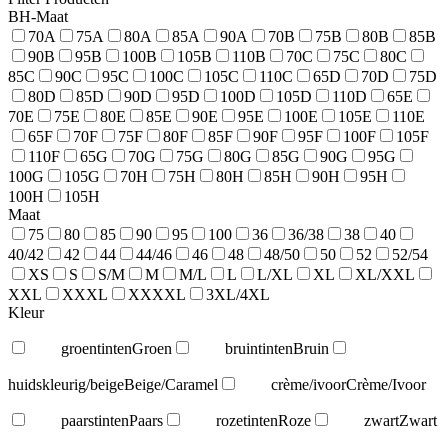
BH-Maat
70A
75A
80A
85A
90A
70B
75B
80B
85B
90B
95B
100B
105B
110B
70C
75C
80C
85C
90C
95C
100C
105C
110C
65D
70D
75D
80D
85D
90D
95D
100D
105D
110D
65E
70E
75E
80E
85E
90E
95E
100E
105E
110E
65F
70F
75F
80F
85F
90F
95F
100F
105F
110F
65G
70G
75G
80G
85G
90G
95G
100G
105G
70H
75H
80H
85H
90H
95H
100H
105H
Maat
75
80
85
90
95
100
36
36/38
38
40
40/42
42
44
44/46
46
48
48/50
50
52
52/54
XS
S
S/M
M
M/L
L
L/XL
XL
XL/XXL
XXL
XXXL
XXXXL
3XL/4XL
Kleur
groentinten
Groen
bruintinten
Bruin
huidskleurig/beige
Beige/Caramel
crème/ivoor
Crème/Ivoor
paarstinten
Paars
rozetinten
Roze
zwart
Zwart