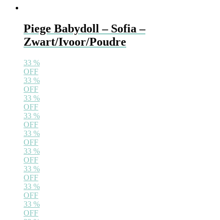
Piege Babydoll – Sofia –
Zwart/Ivoor/Poudre
33
%
OFF
33
%
OFF
33
%
OFF
33
%
OFF
33
%
OFF
33
%
OFF
33
%
OFF
33
%
OFF
33
%
OFF