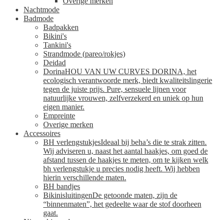
Overige merken
Nachtmode
Badmode
Badpakken
Bikini's
Tankini's
Strandmode (pareo/rokjes)
Deidad
Dorina
HOU VAN UW CURVES DORINA, het
ecologisch verantwoorde merk, biedt kwaliteitslingerie
tegen de juiste prijs. Pure, sensuele lijnen voor
natuurlijke vrouwen, zelfverzekerd en uniek op hun
eigen manier.
Empreinte
Overige merken
Accessoires
BH verlengstukjes
Ideaal bij beha’s die te strak zitten.
Wij adviseren u, naast het aantal haakjes, om goed de
afstand tussen de haakjes te meten, om te kijken welk
bh verlengstukje u precies nodig heeft. Wij hebben
hierin verschillende maten.
BH bandjes
Bikinisluitingen
De getoonde maten, zijn de
“binnenmaten”, het gedeelte waar de stof doorheen
gaat.