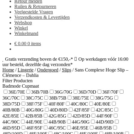
Retour melden
Ruilen & Retourneren
Veelgestelde Vragen
Verzendkosten & Levertijden
Webshop
Winkel
Winkelmand
€
0.00
0 items
Gratis verzending boven de €150,-*
Op werkdagen vóór 16:00
uur besteld, dezelfde dag verzonden*
Home
/
Lingerie
/
Ondergoed
/
Slips
/
Sans Complexe Hoge Slip –
Clémence – Dahlia
Filter Producten
Badmode Cupmaat
36E/70E
36B/70B
36G/70G
36D/70D
36F/70F
36C/70C
38C/75C
38B/75B
38E/75E
38G/75G
38D/75D
38F/75F
40F/80F
40C/80C
40E/80E
40B/80B
40G/80G
40D/80D
42F/85F
42C/85C
42E/85E
42B/85B
42G/85G
42D/85D
44F/90F
44C/90C
44E/90E
44B/90B
44G/90G
44D/90D
46D/95D
46F/95F
46C/95C
46E/95E
46B/95B
48D/100D
48F/100F
48C/100C
48E/100E
48B/100B