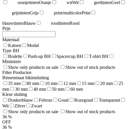
oranjetinten
Oranje
wit
Wit
geeltinten
Geel
grijstinten
Grijs
print/multicolor
Print
blauwtinten
Blauw
roodtinten
Rood
Prijs
Materiaal
Katoen
Modal
Type BH
Bralette
Push-up BH
Spacercup BH
T-shirt BH
Minimizer
Show only products on sale
Show out of stock products
Filter Producten
Binnenmaat bikinisluiting
35 mm
80 mm
10 mm
12 mm
15 mm
20 mm
25
mm
30 mm
40 mm
50 mm
60 mm
Kleur sluiting
Donkerblauw
Felroze
Goud
Rozegoud
Transparant
Wit
Zilver
Zwart
Show only products on sale
Show out of stock products
36
%
OFF
36
%