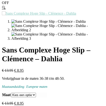
OFF
🔍
Sans Complexe Hoge Slip –
Clémence – Dahlia
€
13.95
€
8.95
Verkrijgbaar in de maten 36-38 t/m 48-50.
Maataanduiding: Europese maten
Maat
€
13.95
€
8.95