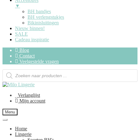
Accessoires
▼
BH bandjes
BH verlengstukjes
Bikinisluitingen
Nieuw binnen!
SALE
Cadeau inspiratie
Blog
Contact
Veelgestelde vragen
Verlanglijst
Mijn account
Menu
Home
Lingerie
Soorten BH's