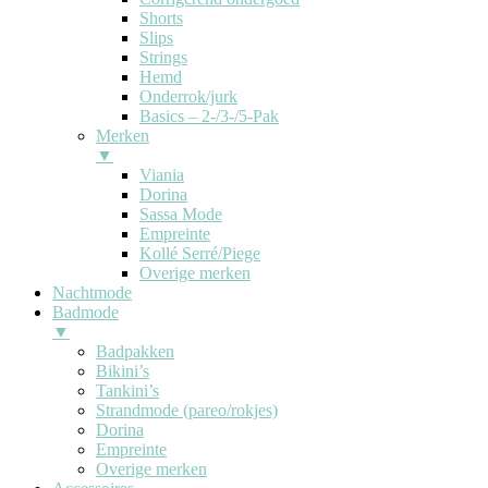
Shorts
Slips
Strings
Hemd
Onderrok/jurk
Basics – 2-/3-/5-Pak
Merken
▼
Viania
Dorina
Sassa Mode
Empreinte
Kollé Serré/Piege
Overige merken
Nachtmode
Badmode
▼
Badpakken
Bikini’s
Tankini’s
Strandmode (pareo/rokjes)
Dorina
Empreinte
Overige merken