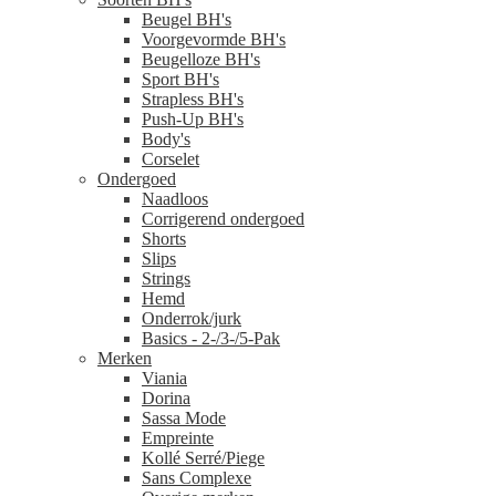
Beugel BH's
Voorgevormde BH's
Beugelloze BH's
Sport BH's
Strapless BH's
Push-Up BH's
Body's
Corselet
Ondergoed
Naadloos
Corrigerend ondergoed
Shorts
Slips
Strings
Hemd
Onderrok/jurk
Basics - 2-/3-/5-Pak
Merken
Viania
Dorina
Sassa Mode
Empreinte
Kollé Serré/Piege
Sans Complexe