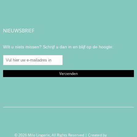
NIEUWSBRIEF
Wilt u niets missen? Schrijf u dan in en blijf op de hoogte:
© 2026 Milo Lingerie, All Rights Reserved | Created by
Wendy Venema –