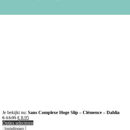
Creative Business Coaching
Je bekijkt nu:
Sans Complexe Hoge Slip – Clémence – Dahlia
€
13.95
€
8.95
Opties selecteren
Instellingen