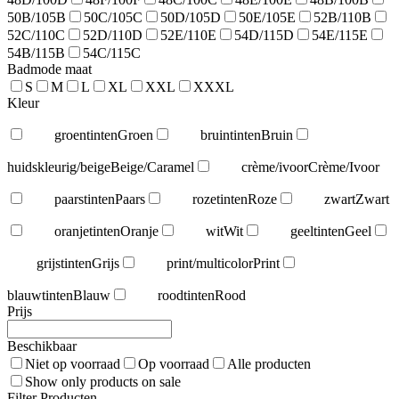
50B/105B
50C/105C
50D/105D
50E/105E
52B/110B
52C/110C
52D/110D
52E/110E
54D/115D
54E/115E
54B/115B
54C/115C
Badmode maat
S
M
L
XL
XXL
XXXL
Kleur
groentinten
Groen
bruintinten
Bruin
huidskleurig/beige
Beige/Caramel
crème/ivoor
Crème/Ivoor
paarstinten
Paars
rozetinten
Roze
zwart
Zwart
oranjetinten
Oranje
wit
Wit
geeltinten
Geel
grijstinten
Grijs
print/multicolor
Print
blauwtinten
Blauw
roodtinten
Rood
Prijs
Beschikbaar
Niet op voorraad
Op voorraad
Alle producten
Show only products on sale
Filter Producten