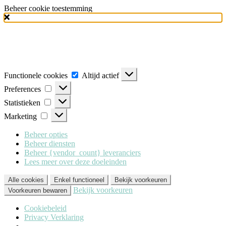
Beheer cookie toestemming
Milo Lingerie
maakt gebruik van verschillende soorten cookies
(functionele, analytische en marketing cookies), om u de best mogelijke
ervaring te geven wanneer u onze website bezoekt. Om deze cookies te
accepteren klikt u op 'Alle cookies'. Heeft u dit liever niet? Klik dan op
'Enkel functioneel'.
Functionele cookies
Altijd actief
Preferences
Statistieken
Marketing
Beheer opties
Beheer diensten
Beheer {vendor_count} leveranciers
Lees meer over deze doeleinden
Alle cookies
Enkel functioneel
Bekijk voorkeuren
Bekijk voorkeuren
Voorkeuren bewaren
Cookiebeleid
Privacy Verklaring