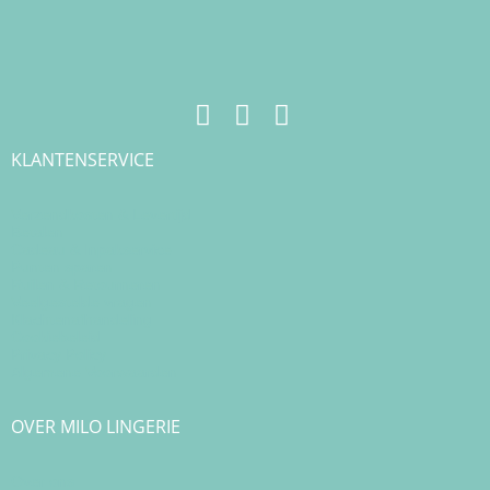
KLANTENSERVICE
Verzendkosten & Levertijd
Betalen
Cadeau & Inpakservice
Punten sparen
Ruilen & Retourneren
Veelgestelde vragen
Klachtenafhandeling
Cookiebeleid
Privacy Policy
Algemene Voorwaarden
OVER MILO LINGERIE
Over ons