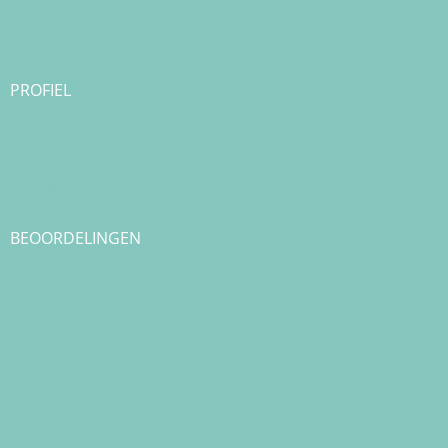
Bedrijfsgegevens & Contact
Onze merken
Blog
PROFIEL
Login
Registreren
Checkout
Bestellingen
BEOORDELINGEN