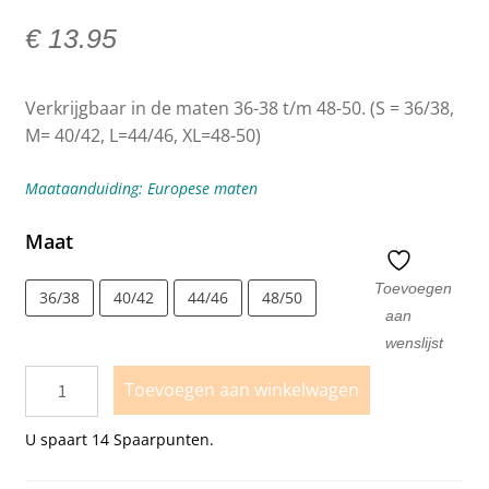
€
13.95
Verkrijgbaar in de maten 36-38 t/m 48-50. (S = 36/38,
M= 40/42, L=44/46, XL=48-50)
Maataanduiding: Europese maten
Maat
Toevoegen
36/38
40/42
44/46
48/50
aan
wenslijst
Toevoegen aan winkelwagen
U spaart
14
Spaarpunten.