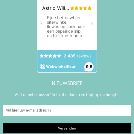
NIEUWSBRIEF
Wilt u niets missen? Schrijf u dan in en blijf op de hoogte: