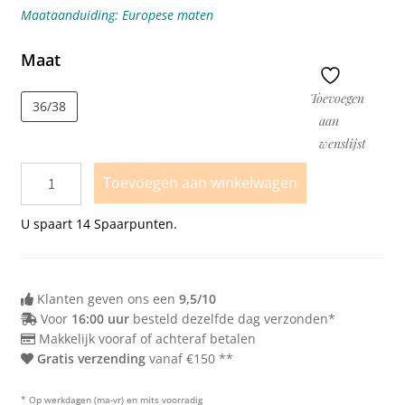
Maataanduiding: Europese maten
Maat
Toevoegen
36/38
aan
wenslijst
Toevoegen aan winkelwagen
U spaart
14
Spaarpunten.
Klanten geven ons een
9,5/10
Voor
16:00 uur
besteld dezelfde dag verzonden*
Makkelijk vooraf of achteraf betalen
Gratis verzending
vanaf €150 **
* Op werkdagen (ma-vr) en mits voorradig