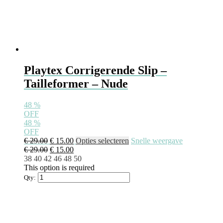
Playtex Corrigerende Slip –
Tailleformer – Nude
48
%
OFF
48
%
OFF
€
29.00
€
15.00
Opties selecteren
Snelle weergave
€
29.00
€
15.00
38
40
42
46
48
50
This option is required
Qty: