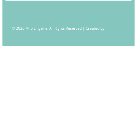
© 2026 Milo Lingerie, All Rights Reserved | Created by
Wendy Venema –
Creative Business Coaching