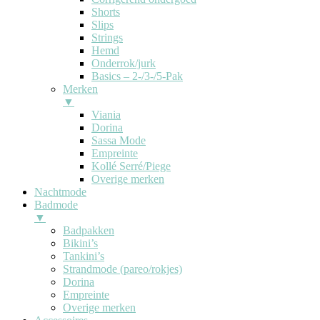
Shorts
Slips
Strings
Hemd
Onderrok/jurk
Basics – 2-/3-/5-Pak
Merken
▼
Viania
Dorina
Sassa Mode
Empreinte
Kollé Serré/Piege
Overige merken
Nachtmode
Badmode
▼
Badpakken
Bikini’s
Tankini’s
Strandmode (pareo/rokjes)
Dorina
Empreinte
Overige merken