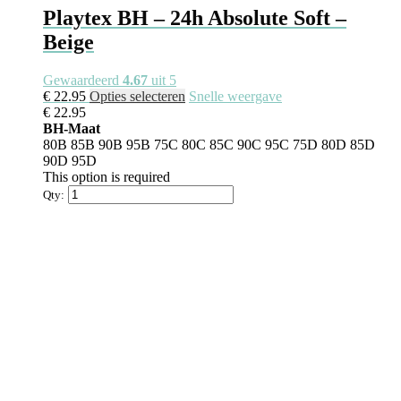
Playtex BH – 24h Absolute Soft –
Beige
Gewaardeerd
4.67
uit 5
€
22.95
Opties selecteren
Snelle weergave
€
22.95
BH-Maat
80B
85B
90B
95B
75C
80C
85C
90C
95C
75D
80D
85D
90D
95D
This option is required
Qty: