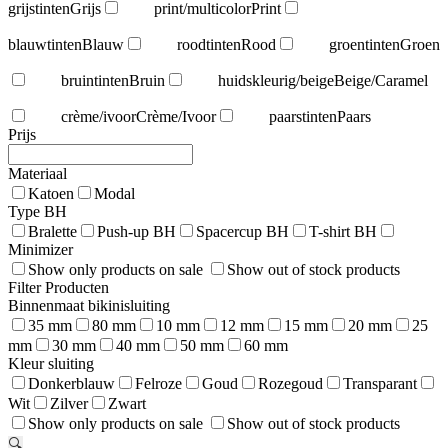
grijstinten
Grijs
print/multicolor
Print
blauwtinten
Blauw
roodtinten
Rood
groentinten
Groen
bruintinten
Bruin
huidskleurig/beige
Beige/Caramel
crème/ivoor
Crème/Ivoor
paarstinten
Paars
Prijs
Materiaal
Katoen
Modal
Type BH
Bralette
Push-up BH
Spacercup BH
T-shirt BH
Minimizer
Show only products on sale
Show out of stock products
Filter Producten
Binnenmaat bikinisluiting
35 mm
80 mm
10 mm
12 mm
15 mm
20 mm
25
mm
30 mm
40 mm
50 mm
60 mm
Kleur sluiting
Donkerblauw
Felroze
Goud
Rozegoud
Transparant
Wit
Zilver
Zwart
Show only products on sale
Show out of stock products
🔍