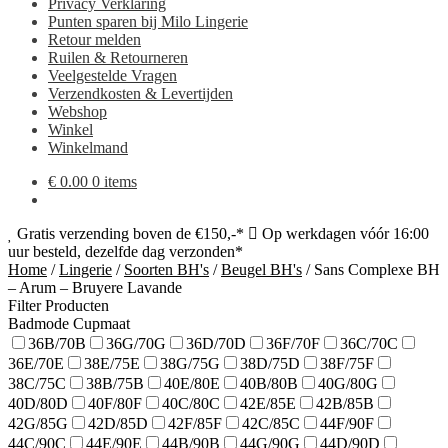
Privacy Verklaring
Punten sparen bij Milo Lingerie
Retour melden
Ruilen & Retourneren
Veelgestelde Vragen
Verzendkosten & Levertijden
Webshop
Winkel
Winkelmand
€
0.00
0 items
Gratis verzending boven de €150,-*
Op werkdagen vóór 16:00
uur besteld, dezelfde dag verzonden*
Home
/
Lingerie
/
Soorten BH's
/
Beugel BH's
/
Sans Complexe BH
– Arum – Bruyere Lavande
Filter Producten
Badmode Cupmaat
36B/70B
36G/70G
36D/70D
36F/70F
36C/70C
36E/70E
38E/75E
38G/75G
38D/75D
38F/75F
38C/75C
38B/75B
40E/80E
40B/80B
40G/80G
40D/80D
40F/80F
40C/80C
42E/85E
42B/85B
42G/85G
42D/85D
42F/85F
42C/85C
44F/90F
44C/90C
44E/90E
44B/90B
44G/90G
44D/90D