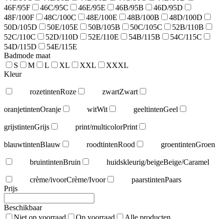
46F/95F
46C/95C
46E/95E
46B/95B
46D/95D
48F/100F
48C/100C
48E/100E
48B/100B
48D/100D
50D/105D
50E/105E
50B/105B
50C/105C
52B/110B
52C/110C
52D/110D
52E/110E
54B/115B
54C/115C
54D/115D
54E/115E
Badmode maat
S
M
L
XL
XXL
XXXL
Kleur
rozetinten
Roze
zwart
Zwart
oranjetinten
Oranje
wit
Wit
geeltinten
Geel
grijstinten
Grijs
print/multicolor
Print
blauwtinten
Blauw
roodtinten
Rood
groentinten
Groen
bruintinten
Bruin
huidskleurig/beige
Beige/Caramel
crème/ivoor
Crème/Ivoor
paarstinten
Paars
Prijs
Beschikbaar
Niet op voorraad
Op voorraad
Alle producten