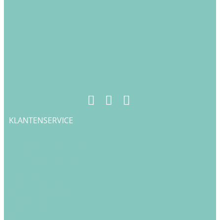
KLANTENSERVICE
Verzendkosten & Levertijd
Betalen
Cadeau & Inpakservice
Punten sparen
Ruilen & Retourneren
Veelgestelde vragen
Klachtenafhandeling
Cookiebeleid
Privacy Policy
Algemene Voorwaarden