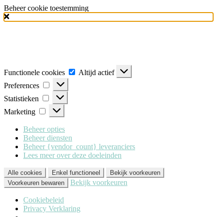
Beheer cookie toestemming
Milo Lingerie
maakt gebruik van verschillende soorten cookies
(functionele, analytische en marketing cookies), om u de best mogelijke
ervaring te geven wanneer u onze website bezoekt. Om deze cookies te
accepteren klikt u op 'Alle cookies'. Heeft u dit liever niet? Klik dan op
'Enkel functioneel'.
Functionele cookies
Altijd actief
Preferences
Statistieken
Marketing
Beheer opties
Beheer diensten
Beheer {vendor_count} leveranciers
Lees meer over deze doeleinden
Alle cookies
Enkel functioneel
Bekijk voorkeuren
Bekijk voorkeuren
Voorkeuren bewaren
Cookiebeleid
Privacy Verklaring