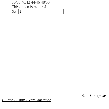
36/38
40/42
44/46
48/50
This option is required
Qty:
Sans Complexe
Culotte - Arum - Vert Emeraude