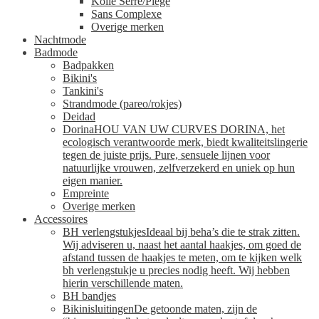
Kollé Serré/Piege
Sans Complexe
Overige merken
Nachtmode
Badmode
Badpakken
Bikini's
Tankini's
Strandmode (pareo/rokjes)
Deidad
Dorina
HOU VAN UW CURVES DORINA, het
ecologisch verantwoorde merk, biedt kwaliteitslingerie
tegen de juiste prijs. Pure, sensuele lijnen voor
natuurlijke vrouwen, zelfverzekerd en uniek op hun
eigen manier.
Empreinte
Overige merken
Accessoires
BH verlengstukjes
Ideaal bij beha’s die te strak zitten.
Wij adviseren u, naast het aantal haakjes, om goed de
afstand tussen de haakjes te meten, om te kijken welk
bh verlengstukje u precies nodig heeft. Wij hebben
hierin verschillende maten.
BH bandjes
Bikinisluitingen
De getoonde maten, zijn de