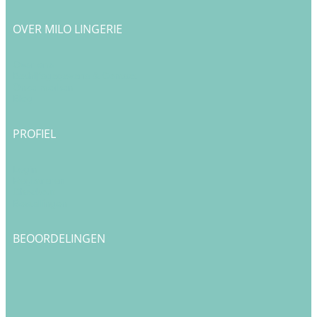
OVER MILO LINGERIE
Over ons
Bedrijfsgegevens & Contact
Onze merken
Blog
PROFIEL
Login
Registreren
Checkout
Bestellingen
BEOORDELINGEN