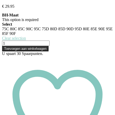
€
29.95
BH-Maat
This option is required
Select
75C
80C
85C
90C
95C
75D
80D
85D
90D
95D
80E
85E
90E
95E
85F
90F
Clear selection
Toevoegen aan winkelwagen
U spaart
30
Spaarpunten.