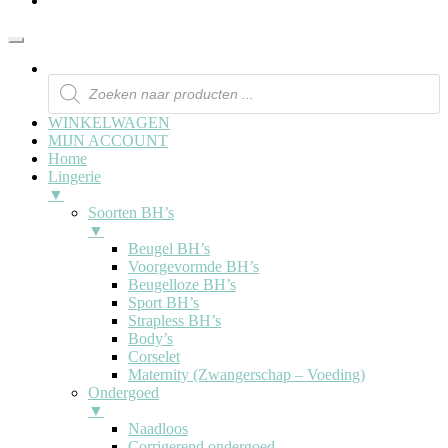
WINKELWAGEN
MIJN ACCOUNT
Home
Lingerie
▼
Soorten BH’s
▼
Beugel BH’s
Voorgevormde BH’s
Beugelloze BH’s
Sport BH’s
Strapless BH’s
Body’s
Corselet
Maternity (Zwangerschap – Voeding)
Ondergoed
▼
Naadloos
Corrigerend ondergoed