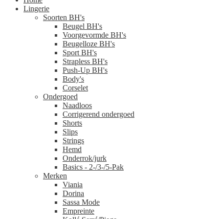
Lingerie
Soorten BH's
Beugel BH's
Voorgevormde BH's
Beugelloze BH's
Sport BH's
Strapless BH's
Push-Up BH's
Body's
Corselet
Ondergoed
Naadloos
Corrigerend ondergoed
Shorts
Slips
Strings
Hemd
Onderrok/jurk
Basics - 2-/3-/5-Pak
Merken
Viania
Dorina
Sassa Mode
Empreinte