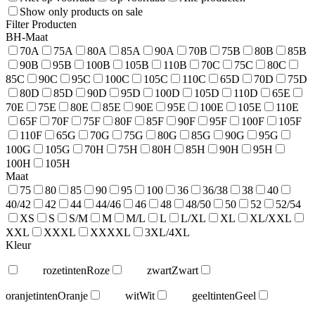
Show only products on sale
Filter Producten
BH-Maat
70A
75A
80A
85A
90A
70B
75B
80B
85B
90B
95B
100B
105B
110B
70C
75C
80C
85C
90C
95C
100C
105C
110C
65D
70D
75D
80D
85D
90D
95D
100D
105D
110D
65E
70E
75E
80E
85E
90E
95E
100E
105E
110E
65F
70F
75F
80F
85F
90F
95F
100F
105F
110F
65G
70G
75G
80G
85G
90G
95G
100G
105G
70H
75H
80H
85H
90H
95H
100H
105H
Maat
75
80
85
90
95
100
36
36/38
38
40
40/42
42
44
44/46
46
48
48/50
50
52
52/54
XS
S
S/M
M
M/L
L
L/XL
XL
XL/XXL
XXL
XXXL
XXXXL
3XL/4XL
Kleur
rozetinten
Roze
zwart
Zwart
oranjetinten
Oranje
wit
Wit
geeltinten
Geel