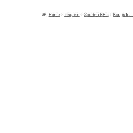
Checkout
Contact
Cookiebeleid (EU)
FAQ
Home
Lingerie
Soorten BH's
Beugelloz
Over ons
Privacy Verklaring
Punten sparen b
Verzendkosten & Levertijden
Webshop
Win