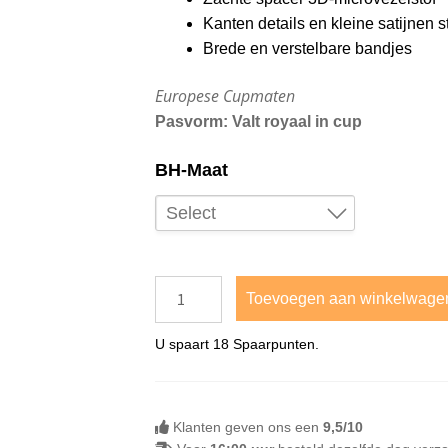
klant
Kanten details en kleine satijnen st
waar
Brede en verstelbare bandjes
derin
gen
Europese Cupmaten
Pasvorm: Valt royaal in cup
BH-Maat
Select
75B
85B
Toevoegen aan winkelwage
90B
U spaart
18
Spaarpunten.
95B
80C
90C
Klanten geven ons een
9,5/10