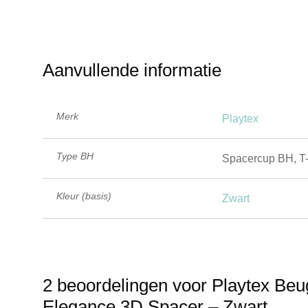
Aanvullende informatie
Merk
Playtex
Type BH
Spacercup BH, T-
Kleur (basis)
Zwart
2 beoordelingen voor
Playtex Beu
Elegance 3D Spacer – Zwart