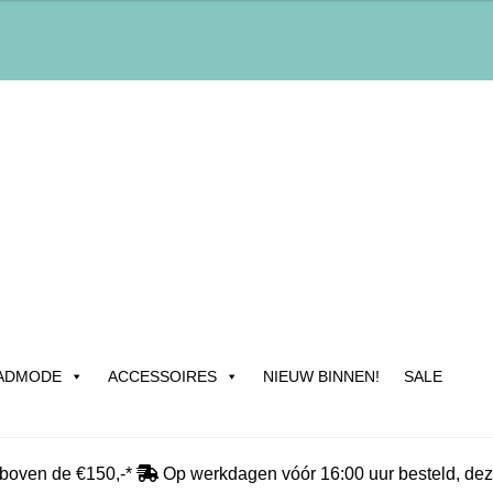
ADMODE
ACCESSOIRES
NIEUW BINNEN!
SALE
edrijfsgegevens & Contact
Betalen
Blog
Cadeau & Inpakservic
 boven de €150,-*
Op werkdagen vóór 16:00 uur besteld, dez