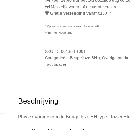
Voor
16:00 uur
besteld dezelfde dag verz
75D
Makkelijk vooraf of achteraf betalen
Gratis verzending
vanaf €150 **
80D
85D
* Op werkdagen (ma-vr) en mits voorradig
95D
** Binnen Nederland
SKU:
DE004303-1001
Categorieën:
Beugelloze BH's
,
Overige merke
Tag:
spacer
Beschrijving
Playtex Voorgevormde Beugelloze BH type Flower Ele