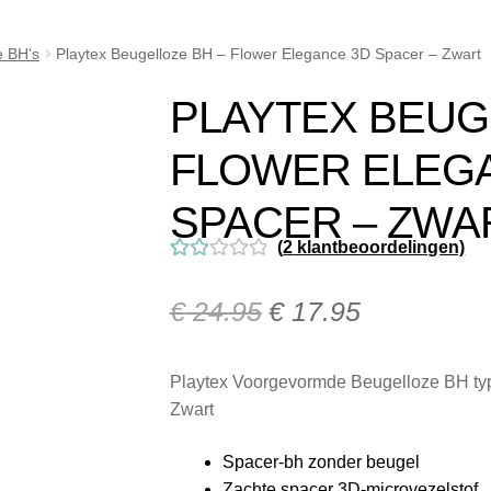
Klachtafhandeling
Mijn account
My Account
Nieuwsbrief
Onze 
e BH's
Playtex Beugelloze BH – Flower Elegance 3D Spacer – Zwart
ij Milo Lingerie
Retour melden
Ruilen & Retourneren
Veelges
PLAYTEX BEUG
kel
Winkelmand
FLOWER ELEG
SPACER – ZWA
(
2
klantbeoordelingen)
Gew
2
aarde
€
24.95
€
17.95
erd
2.00
Playtex Voorgevormde Beugelloze BH typ
op 5
Zwart
geba
seerd
Spacer-bh zonder beugel
op
Zachte spacer 3D-microvezelstof