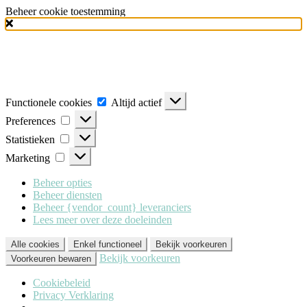
Beheer cookie toestemming
Milo Lingerie
maakt gebruik van verschillende soorten cookies
(functionele, analytische en marketing cookies), om u de best mogelijke
ervaring te geven wanneer u onze website bezoekt. Om deze cookies te
accepteren klikt u op 'Alle cookies'. Heeft u dit liever niet? Klik dan op
'Enkel functioneel'.
Functionele cookies
Altijd actief
Preferences
Statistieken
Marketing
Beheer opties
Beheer diensten
Beheer {vendor_count} leveranciers
Lees meer over deze doeleinden
Alle cookies
Enkel functioneel
Bekijk voorkeuren
Bekijk voorkeuren
Voorkeuren bewaren
Cookiebeleid
Privacy Verklaring