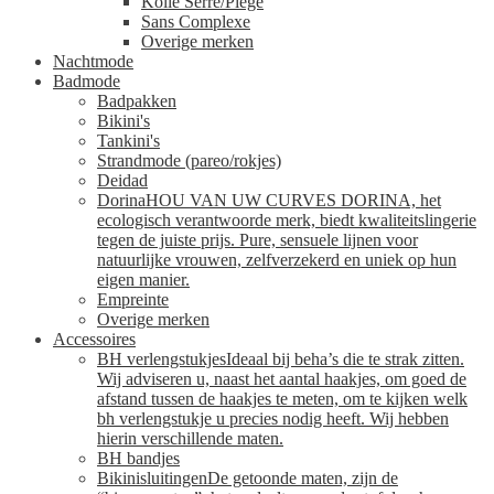
Kollé Serré/Piege
Sans Complexe
Overige merken
Nachtmode
Badmode
Badpakken
Bikini's
Tankini's
Strandmode (pareo/rokjes)
Deidad
Dorina
HOU VAN UW CURVES DORINA, het
ecologisch verantwoorde merk, biedt kwaliteitslingerie
tegen de juiste prijs. Pure, sensuele lijnen voor
natuurlijke vrouwen, zelfverzekerd en uniek op hun
eigen manier.
Empreinte
Overige merken
Accessoires
BH verlengstukjes
Ideaal bij beha’s die te strak zitten.
Wij adviseren u, naast het aantal haakjes, om goed de
afstand tussen de haakjes te meten, om te kijken welk
bh verlengstukje u precies nodig heeft. Wij hebben
hierin verschillende maten.
BH bandjes
Bikinisluitingen
De getoonde maten, zijn de