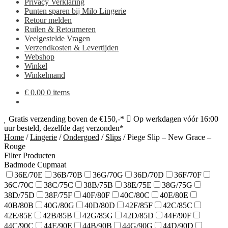
Privacy Verklaring
Punten sparen bij Milo Lingerie
Retour melden
Ruilen & Retourneren
Veelgestelde Vragen
Verzendkosten & Levertijden
Webshop
Winkel
Winkelmand
€
0.00
0 items
Gratis verzending boven de €150,-*
Op werkdagen vóór 16:00
uur besteld, dezelfde dag verzonden*
Home
/
Lingerie
/
Ondergoed
/
Slips
/
Piege Slip – New Grace –
Rouge
Filter Producten
Badmode Cupmaat
36E/70E
36B/70B
36G/70G
36D/70D
36F/70F
36C/70C
38C/75C
38B/75B
38E/75E
38G/75G
38D/75D
38F/75F
40F/80F
40C/80C
40E/80E
40B/80B
40G/80G
40D/80D
42F/85F
42C/85C
42E/85E
42B/85B
42G/85G
42D/85D
44F/90F
44C/90C
44E/90E
44B/90B
44G/90G
44D/90D