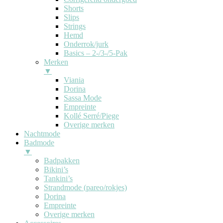
Shorts
Slips
Strings
Hemd
Onderrok/jurk
Basics – 2-/3-/5-Pak
Merken
▼
Viania
Dorina
Sassa Mode
Empreinte
Kollé Serré/Piege
Overige merken
Nachtmode
Badmode
▼
Badpakken
Bikini’s
Tankini’s
Strandmode (pareo/rokjes)
Dorina
Empreinte
Overige merken