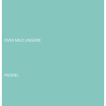
Cadeau & Inpakservice
Punten sparen
Ruilen & Retourneren
Veelgestelde vragen
Klachtenafhandeling
Cookiebeleid
Privacy Policy
Algemene Voorwaarden
OVER MILO LINGERIE
Over ons
Bedrijfsgegevens & Contact
Onze merken
Blog
PROFIEL
Login
Registreren
Checkout
Bestellingen