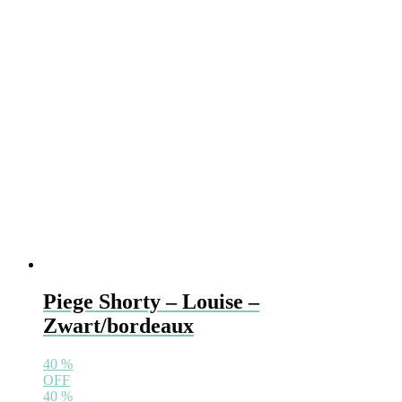
Piege Shorty – Louise –
Zwart/bordeaux
40
%
OFF
40
%