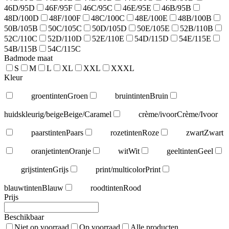
46D/95D
46F/95F
46C/95C
46E/95E
46B/95B
48D/100D
48F/100F
48C/100C
48E/100E
48B/100B
50B/105B
50C/105C
50D/105D
50E/105E
52B/110B
52C/110C
52D/110D
52E/110E
54D/115D
54E/115E
54B/115B
54C/115C
Badmode maat
S
M
L
XL
XXL
XXXL
Kleur
groentinten
Groen
bruintinten
Bruin
huidskleurig/beige
Beige/Caramel
crème/ivoor
Crème/Ivoor
paarstinten
Paars
rozetinten
Roze
zwart
Zwart
oranjetinten
Oranje
wit
Wit
geeltinten
Geel
grijstinten
Grijs
print/multicolor
Print
blauwtinten
Blauw
roodtinten
Rood
Prijs
Beschikbaar
Niet op voorraad
Op voorraad
Alle producten