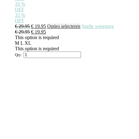
33
%
OFF
33
%
OFF
€
29.95
€
19.95
Opties selecteren
Snelle weergave
€
29.95
€
19.95
This option is required
M
L
XL
This option is required
Qty: