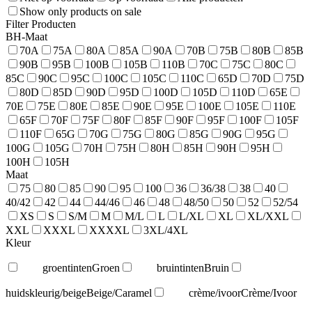
Show only products on sale
Filter Producten
BH-Maat
70A
75A
80A
85A
90A
70B
75B
80B
85B
90B
95B
100B
105B
110B
70C
75C
80C
85C
90C
95C
100C
105C
110C
65D
70D
75D
80D
85D
90D
95D
100D
105D
110D
65E
70E
75E
80E
85E
90E
95E
100E
105E
110E
65F
70F
75F
80F
85F
90F
95F
100F
105F
110F
65G
70G
75G
80G
85G
90G
95G
100G
105G
70H
75H
80H
85H
90H
95H
100H
105H
Maat
75
80
85
90
95
100
36
36/38
38
40
40/42
42
44
44/46
46
48
48/50
50
52
52/54
XS
S
S/M
M
M/L
L
L/XL
XL
XL/XXL
XXL
XXXL
XXXXL
3XL/4XL
Kleur
groentinten
Groen
bruintinten
Bruin
huidskleurig/beige
Beige/Caramel
crème/ivoor
Crème/Ivoor