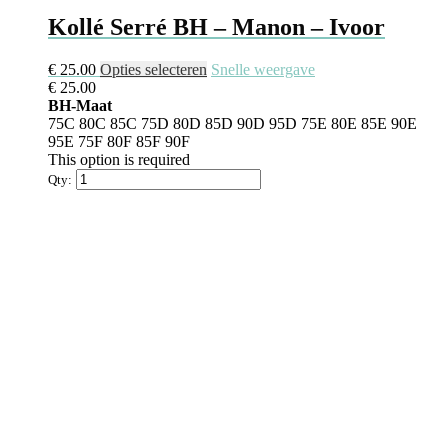
Kollé Serré BH – Manon – Ivoor
€
25.00
Opties selecteren
Snelle weergave
€
25.00
BH-Maat
75C
80C
85C
75D
80D
85D
90D
95D
75E
80E
85E
90E
95E
75F
80F
85F
90F
This option is required
Qty: