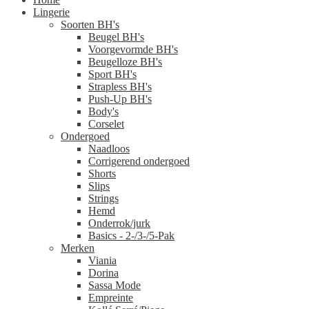
Lingerie
Soorten BH's
Beugel BH's
Voorgevormde BH's
Beugelloze BH's
Sport BH's
Strapless BH's
Push-Up BH's
Body's
Corselet
Ondergoed
Naadloos
Corrigerend ondergoed
Shorts
Slips
Strings
Hemd
Onderrok/jurk
Basics - 2-/3-/5-Pak
Merken
Viania
Dorina
Sassa Mode
Empreinte