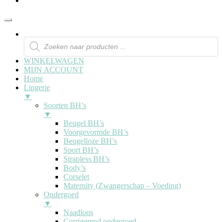
WINKELWAGEN
MIJN ACCOUNT
Home
Lingerie
▼
Soorten BH’s
▼
Beugel BH’s
Voorgevormde BH’s
Beugelloze BH’s
Sport BH’s
Strapless BH’s
Body’s
Corselet
Maternity (Zwangerschap – Voeding)
Ondergoed
▼
Naadloos
Corrigerend ondergoed