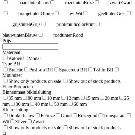
paarstinten
Paars
rozetinten
Roze
zwart
Zwart
oranjetinten
Oranje
wit
Wit
geeltinten
Geel
grijstinten
Grijs
print/multicolor
Print
blauwtinten
Blauw
roodtinten
Rood
Prijs
Materiaal
Katoen
Modal
Type BH
Bralette
Push-up BH
Spacercup BH
T-shirt BH
Minimizer
Show only products on sale
Show out of stock products
Filter Producten
Binnenmaat bikinisluiting
35 mm
80 mm
10 mm
12 mm
15 mm
20 mm
25
mm
30 mm
40 mm
50 mm
60 mm
Kleur sluiting
Donkerblauw
Felroze
Goud
Rozegoud
Transparant
Wit
Zilver
Zwart
Show only products on sale
Show out of stock products
🔍