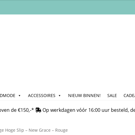
ADMODE
ACCESSOIRES
NIEUW BINNEN!
SALE
CADE
n
Bedrijfsgegevens & Contact
Betalen
Blog
Cadeau & Inpakse
oven de €150,-*
Op werkdagen vóór 16:00 uur besteld, d
Klachtafhandeling
Mijn account
My Account
Nieuwsbrief
On
ge Hoge Slip – New Grace – Rouge