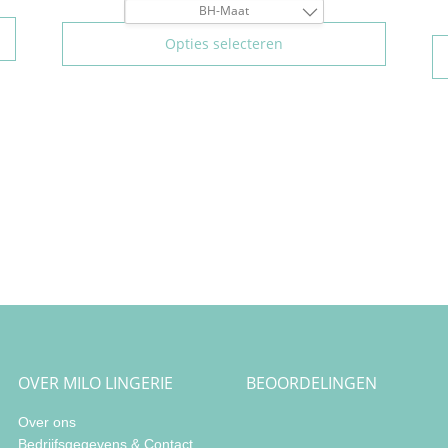
BH-Maat
80C
Opties selecteren
85C
90C
95C
100C
105C
80D
85D
90D
95D
100D
105D
80E
85E
90E
OVER MILO LINGERIE
BEOORDELINGEN
95E
100E
Over ons
105E
Bedrijfsgegevens & Contact