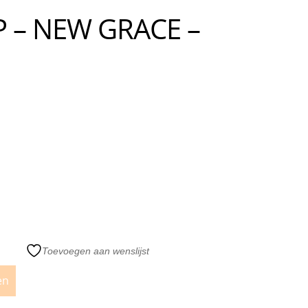
P – NEW GRACE –
Toevoegen aan wenslijst
en