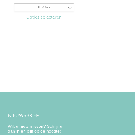
BH-Maat
80B
Opties selecteren
85B
80C
85C
75D
80D
85D
NIEUWSBRIEF
Wilt u niets missen? Schrijf u
dan in en blijf op de hoogte: