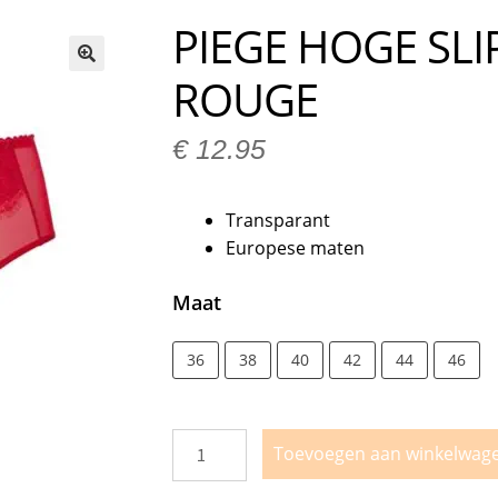
n bij Milo Lingerie
Retour melden
Ruilen & Retourneren
PIEGE HOGE SLI
vertijden
Webshop
Winkel
Winkelmand
ROUGE
🔍
€
12.95
Transparant
Europese maten
Maat
36
38
40
42
44
46
Toevoegen aan winkelwag