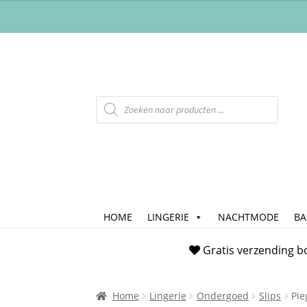
HOME
LINGERIE
NACHTMODE
B
Home
Afrekenen
Algemene Voorwaarde
Gratis verzending b
Checkout
Contact
Cookiebeleid (EU)
FAQ
Home
Lingerie
Ondergoed
Slips
Pie