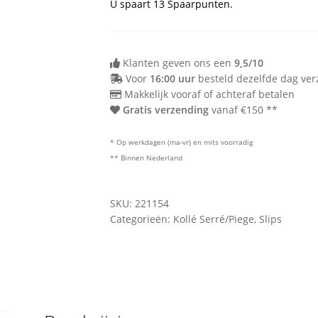
U spaart
13
Spaarpunten.
Klanten geven ons een
9,5/10
Voor
16:00 uur
besteld dezelfde dag ve
Makkelijk vooraf of achteraf betalen
Gratis verzending
vanaf €150 **
* Op werkdagen (ma-vr) en mits voorradig
** Binnen Nederland
SKU:
221154
Categorieën:
Kollé Serré/Piege
,
Slips