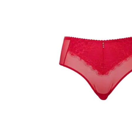
Over ons
Privacy Verklaring
Punten spare
Veelgestelde Vragen
Verzendkosten & Le