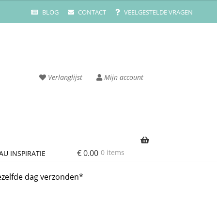
BLOG
CONTACT
VEELGESTELDE VRAGEN
Verlanglijst
Mijn account
€
0.00
0 items
AU INSPIRATIE
rvice
Cart
ezelfde dag verzonden*
ze merken