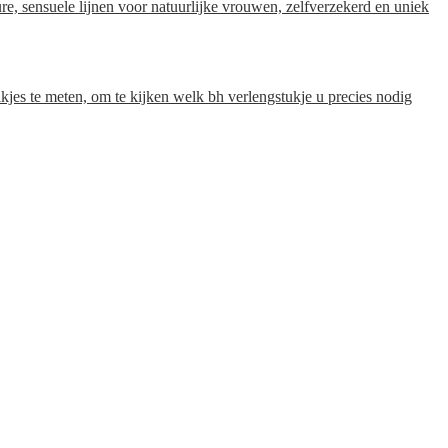
 sensuele lijnen voor natuurlijke vrouwen, zelfverzekerd en uniek
aakjes te meten, om te kijken welk bh verlengstukje u precies nodig