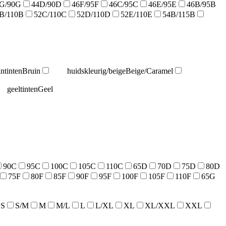
G/90G
44D/90D
46F/95F
46C/95C
46E/95E
46B/95B
B/110B
52C/110C
52D/110D
52E/110E
54B/115B
intinten
Bruin
huidskleurig/beige
Beige/Caramel
geeltinten
Geel
90C
95C
100C
105C
110C
65D
70D
75D
80D
75F
80F
85F
90F
95F
100F
105F
110F
65G
S
S/M
M
M/L
L
L/XL
XL
XL/XXL
XXL