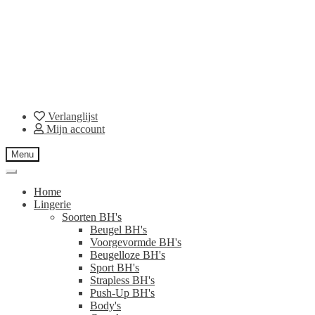
Verlanglijst
Mijn account
Menu
Home
Lingerie
Soorten BH's
Beugel BH's
Voorgevormde BH's
Beugelloze BH's
Sport BH's
Strapless BH's
Push-Up BH's
Body's