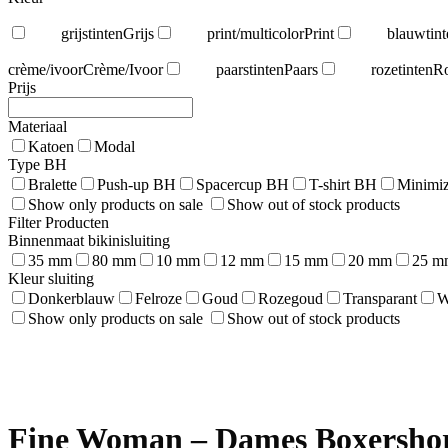
grijstinten
Grijs
print/multicolor
Print
blauwtint
crème/ivoor
Crème/Ivoor
paarstinten
Paars
rozetinten
R
Prijs
Materiaal
Katoen
Modal
Type BH
Bralette
Push-up BH
Spacercup BH
T-shirt BH
Minimiz
Show only products on sale
Show out of stock products
Filter Producten
Binnenmaat bikinisluiting
35 mm
80 mm
10 mm
12 mm
15 mm
20 mm
25 m
Kleur sluiting
Donkerblauw
Felroze
Goud
Rozegoud
Transparant
W
Show only products on sale
Show out of stock products
Fine Woman – Dames Boxershort