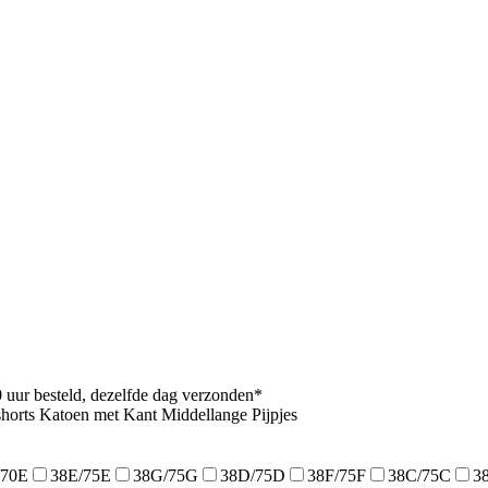
uur besteld, dezelfde dag verzonden*
rts Katoen met Kant Middellange Pijpjes
/70E
38E/75E
38G/75G
38D/75D
38F/75F
38C/75C
3