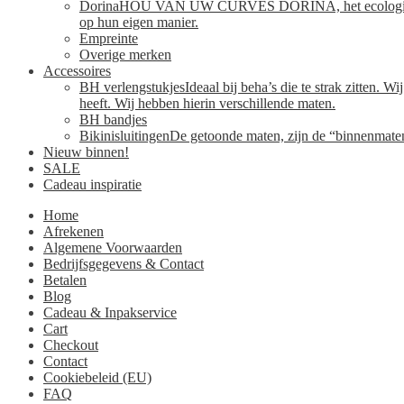
Dorina
HOU VAN UW CURVES DORINA, het ecologisch verant
op hun eigen manier.
Empreinte
Overige merken
Accessoires
BH verlengstukjes
Ideaal bij beha’s die te strak zitten. 
heeft. Wij hebben hierin verschillende maten.
BH bandjes
Bikinisluitingen
De getoonde maten, zijn de “binnenmaten”
Nieuw binnen!
SALE
Cadeau inspiratie
Home
Afrekenen
Algemene Voorwaarden
Bedrijfsgegevens & Contact
Betalen
Blog
Cadeau & Inpakservice
Cart
Checkout
Contact
Cookiebeleid (EU)
FAQ