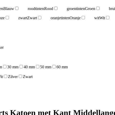
en
Blauw
roodtinten
Rood
groentinten
Groen
bru
oze
zwart
Zwart
oranjetinten
Oranje
wit
Wit
er
m
30 mm
40 mm
50 mm
60 mm
it
Zilver
Zwart
s Katoen met Kant Middellange