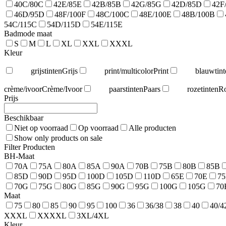
40C/80C
42E/85E
42B/85B
42G/85G
42D/85D
42F
46D/95D
48F/100F
48C/100C
48E/100E
48B/100B
54C/115C
54D/115D
54E/115E
Badmode maat
S
M
L
XL
XXL
XXXL
Kleur
grijstinten
Grijs
print/multicolor
Print
blauwtint
crème/ivoor
Crème/Ivoor
paarstinten
Paars
rozetinten
R
Prijs
Beschikbaar
Niet op voorraad
Op voorraad
Alle producten
Show only products on sale
Filter Producten
BH-Maat
70A
75A
80A
85A
90A
70B
75B
80B
85B
85D
90D
95D
100D
105D
110D
65E
70E
7
70G
75G
80G
85G
90G
95G
100G
105G
70
Maat
75
80
85
90
95
100
36
36/38
38
40
40/4
XXXL
XXXXL
3XL/4XL
Kleur