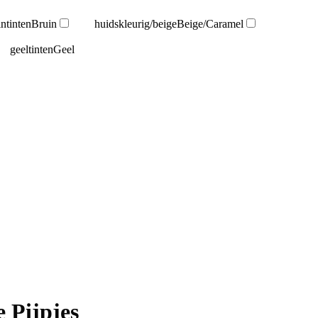
intinten
Bruin
huidskleurig/beige
Beige/Caramel
geeltinten
Geel
 Pijpjes