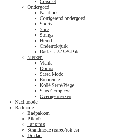
Corselet
Ondergoed
Naadloos
Corrigerend ondergoed
Shorts
Slips
Strings
Hemd
Onderrok/jurk
Basics - 2-/3-/5-Pak
Merken
Viania
Dorina
Sassa Mode
Empreinte
Kollé Serré/Piege
Sans Complexe
Overige merken
Nachtmode
Badmode
Badpakken
Bikini's
Tankini's
Strandmode (pareo/rokjes)
Deidad