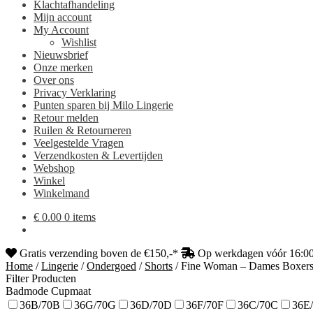
Klachtafhandeling
Mijn account
My Account
Wishlist
Nieuwsbrief
Onze merken
Over ons
Privacy Verklaring
Punten sparen bij Milo Lingerie
Retour melden
Ruilen & Retourneren
Veelgestelde Vragen
Verzendkosten & Levertijden
Webshop
Winkel
Winkelmand
€
0.00
0 items
Gratis verzending boven de €150,-*
Op werkdagen vóór 16:00 
Home
/
Lingerie
/
Ondergoed
/
Shorts
/
Fine Woman – Dames Boxersho
Filter Producten
Badmode Cupmaat
36B/70B
36G/70G
36D/70D
36F/70F
36C/70C
36E