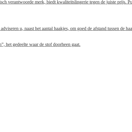
woorde merk, biedt kwaliteitslingerie tegen de juiste prijs. Pure,
Wij adviseren u, naast het aantal haakjes, om goed de afstand tussen de h
, het gedeelte waar de stof doorheen gaat.