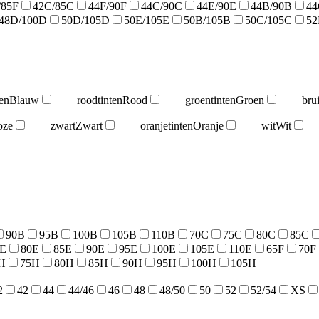
/85F
42C/85C
44F/90F
44C/90C
44E/90E
44B/90B
44
48D/100D
50D/105D
50E/105E
50B/105B
50C/105C
52
en
Blauw
roodtinten
Rood
groentinten
Groen
bru
oze
zwart
Zwart
oranjetinten
Oranje
wit
Wit
90B
95B
100B
105B
110B
70C
75C
80C
85C
5E
80E
85E
90E
95E
100E
105E
110E
65F
70F
H
75H
80H
85H
90H
95H
100H
105H
2
42
44
44/46
46
48
48/50
50
52
52/54
XS