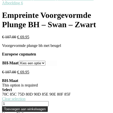
Empreinte Voorgevormde
Plunge BH – Swan – Zwart
€
107.00
€
69.95
Voorgevormde plunge bh met beugel
Europese cupmaten
BH-Maat
€
107.00
€
69.95
BH-Maat
This option is required
Select
70C
85C
75D
80D
90D
85E
90E
80F
85F
Clear selection
Toevoegen aan winkelwagen