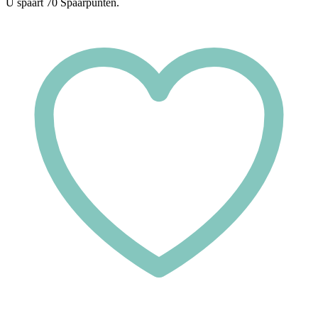
U spaart
70
Spaarpunten.