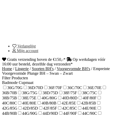
Verlanglijst
Mijn account
Gratis verzending boven de €150,-*
Op werkdagen vóór
16:00 uur besteld, dezelfde dag verzonden*
Home
/
Lingerie
/
Soorten BH's
/
Voorgevormde BH's
/
Empreinte
Voorgevormde Plunge BH – Swan – Zwart
Filter Producten
Badmode Cupmaat
36G/70G
36D/70D
36F/70F
36C/70C
36E/70E
36B/70B
38G/75G
38D/75D
38F/75F
38C/75C
38B/75B
38E/75E
40G/80G
40D/80D
40F/80F
40C/80C
40E/80E
40B/80B
42E/85E
42B/85B
42G/85G
42D/85D
42F/85F
42C/85C
44E/90E
44B/90B
44G/90G
44D/90D
44F/90F
44C/90C