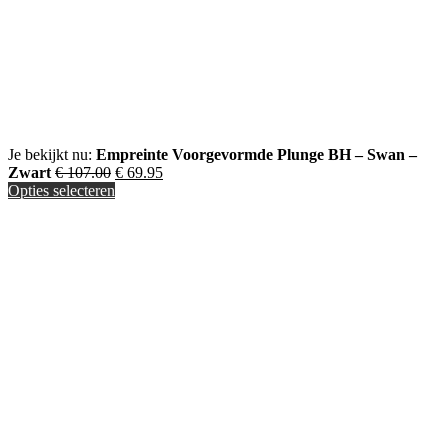
Je bekijkt nu:
Empreinte Voorgevormde Plunge BH – Swan –
Zwart
€
107.00
€
69.95
Opties selecteren