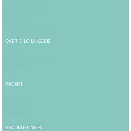
Ruilen & Retourneren
Veelgestelde vragen
Klachtenafhandeling
Cookiebeleid
Privacy Policy
Algemene Voorwaarden
OVER MILO LINGERIE
Over ons
Bedrijfsgegevens & Contact
Onze merken
Blog
PROFIEL
Login
Registreren
Checkout
Bestellingen
BEOORDELINGEN