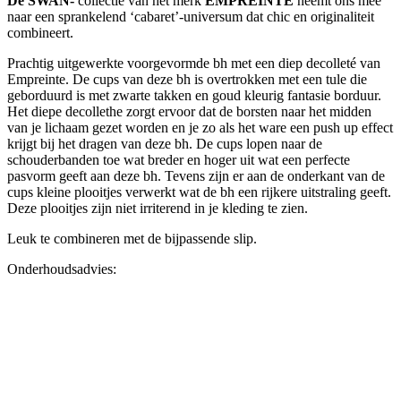
De SWAN-
collectie van het merk
EMPREINTE
neemt ons mee
naar een sprankelend ‘cabaret’-universum dat chic en originaliteit
combineert.
Prachtig uitgewerkte voorgevormde bh met een diep decolleté van
Empreinte. De cups van deze bh is overtrokken met een tule die
geborduurd is met zwarte takken en goud kleurig fantasie borduur.
Het diepe decollethe zorgt ervoor dat de borsten naar het midden
van je lichaam gezet worden en je zo als het ware een push up effect
krijgt bij het dragen van deze bh. De cups lopen naar de
schouderbanden toe wat breder en hoger uit wat een perfecte
pasvorm geeft aan deze bh. Tevens zijn er aan de onderkant van de
cups kleine plooitjes verwerkt wat de bh een rijkere uitstraling geeft.
Deze plooitjes zijn niet irriterend in je kleding te zien.
Leuk te combineren met de bijpassende slip.
Onderhoudsadvies: