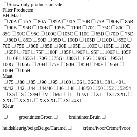
Show only products on sale
Filter Producten
BH-Maat
70A
75A
80A
85A
90A
70B
75B
80B
85B
90B
95B
100B
105B
110B
70C
75C
80C
85C
90C
95C
100C
105C
110C
65D
70D
75D
80D
85D
90D
95D
100D
105D
110D
65E
70E
75E
80E
85E
90E
95E
100E
105E
110E
65F
70F
75F
80F
85F
90F
95F
100F
105F
110F
65G
70G
75G
80G
85G
90G
95G
100G
105G
70H
75H
80H
85H
90H
95H
100H
105H
Maat
75
80
85
90
95
100
36
36/38
38
40
40/42
42
44
44/46
46
48
48/50
50
52
52/54
XS
S
S/M
M
M/L
L
L/XL
XL
XL/XXL
XXL
XXXL
XXXXL
3XL/4XL
Kleur
groentinten
Groen
bruintinten
Bruin
huidskleurig/beige
Beige/Caramel
crème/ivoor
Crème/Ivoor