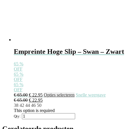
Empreinte Hoge Slip – Swan – Zwart
65
%
OFF
65
%
OFF
65
%
OFF
€
65.00
€
22.95
Opties selecteren
Snelle weergave
€
65.00
€
22.95
38
42
44
46
50
This option is required
Qty:
Gerelateerde producten