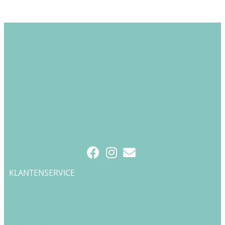
KLANTENSERVICE
Verzendkosten & Levertijd
Betalen
Cadeau & Inpakservice
Punten sparen