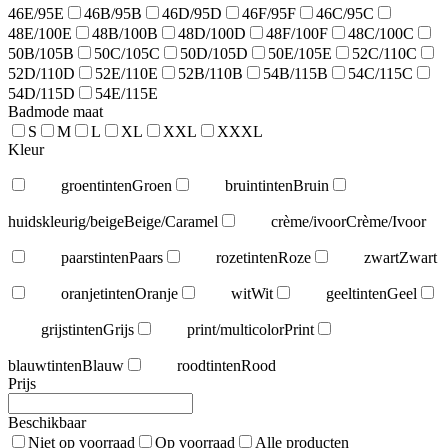
46E/95E
46B/95B
46D/95D
46F/95F
46C/95C
48E/100E
48B/100B
48D/100D
48F/100F
48C/100C
50B/105B
50C/105C
50D/105D
50E/105E
52C/110C
52D/110D
52E/110E
52B/110B
54B/115B
54C/115C
54D/115D
54E/115E
Badmode maat
S
M
L
XL
XXL
XXXL
Kleur
groentinten
Groen
bruintinten
Bruin
huidskleurig/beige
Beige/Caramel
crème/ivoor
Crème/Ivoor
paarstinten
Paars
rozetinten
Roze
zwart
Zwart
oranjetinten
Oranje
wit
Wit
geeltinten
Geel
grijstinten
Grijs
print/multicolor
Print
blauwtinten
Blauw
roodtinten
Rood
Prijs
Beschikbaar
Niet op voorraad
Op voorraad
Alle producten