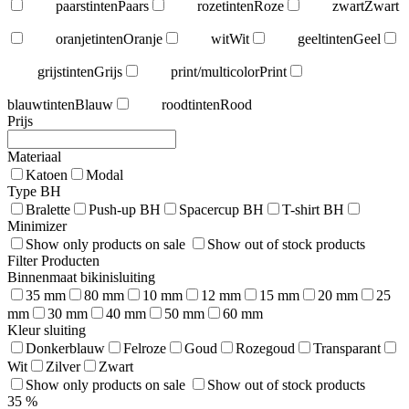
paarstinten
Paars
rozetinten
Roze
zwart
Zwart
oranjetinten
Oranje
wit
Wit
geeltinten
Geel
grijstinten
Grijs
print/multicolor
Print
blauwtinten
Blauw
roodtinten
Rood
Prijs
Materiaal
Katoen
Modal
Type BH
Bralette
Push-up BH
Spacercup BH
T-shirt BH
Minimizer
Show only products on sale
Show out of stock products
Filter Producten
Binnenmaat bikinisluiting
35 mm
80 mm
10 mm
12 mm
15 mm
20 mm
25
mm
30 mm
40 mm
50 mm
60 mm
Kleur sluiting
Donkerblauw
Felroze
Goud
Rozegoud
Transparant
Wit
Zilver
Zwart
Show only products on sale
Show out of stock products
35
%