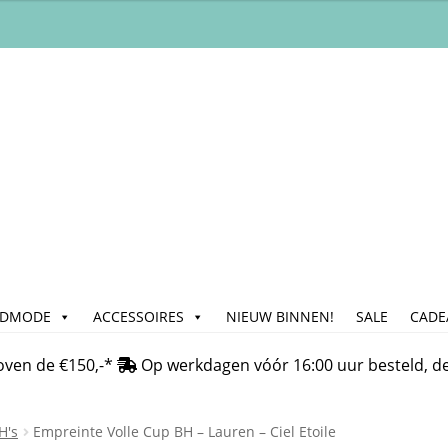
ADMODE
ACCESSOIRES
NIEUW BINNEN!
SALE
CADE
n
Bedrijfsgegevens & Contact
Betalen
Blog
Cadeau & Inpakse
oven de €150,-*
Op werkdagen vóór 16:00 uur besteld, d
Klachtafhandeling
Mijn account
My Account
Nieuwsbrief
On
H's
Empreinte Volle Cup BH – Lauren – Ciel Etoile