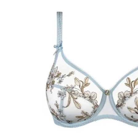
Over ons
Privacy Verklaring
Punten spare
Veelgestelde Vragen
Verzendkosten & Le