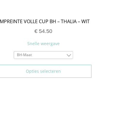
MPREINTE VOLLE CUP BH – THALIA – WIT
€
54.50
Snelle weergave
BH-Maat
95E
110F
Opties selecteren
95G
90H
100H
105H