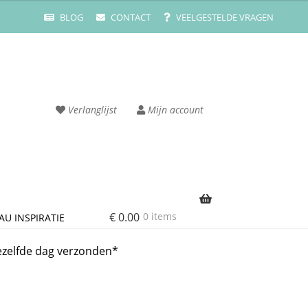
BLOG
CONTACT
VEELGESTELDE VRAGEN
Verlanglijst
Mijn account
€
0.00
0 items
AU INSPIRATIE
rvice
Cart
ezelfde dag verzonden*
ze merken