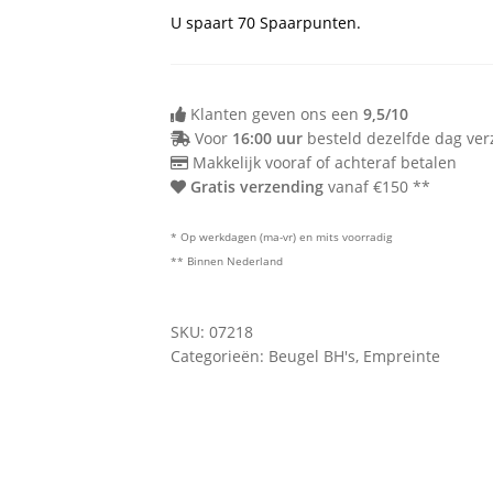
100D
U spaart
70
Spaarpunten.
105D
85E
90E
Klanten geven ons een
9,5/10
Voor
16:00 uur
besteld dezelfde dag ve
95E
Makkelijk vooraf of achteraf betalen
Gratis verzending
vanaf €150 **
* Op werkdagen (ma-vr) en mits voorradig
** Binnen Nederland
SKU:
07218
Categorieën:
Beugel BH's
,
Empreinte