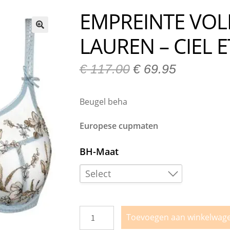
n bij Milo Lingerie
Retour melden
Ruilen & Retourneren
EMPREINTE VOL
vertijden
Webshop
Winkel
Winkelmand
LAUREN – CIEL E
🔍
€
117.00
€
69.95
Beugel beha
Europese cupmaten
BH-Maat
Select
85D
95D
Toevoegen aan winkelwag