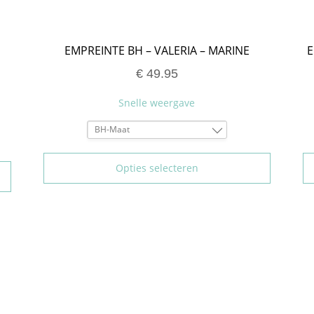
EMPREINTE BH – VALERIA – MARINE
E
€
49.95
Snelle weergave
BH-Maat
80C
85C
Opties selecteren
90C
95C
75D
80D
90D