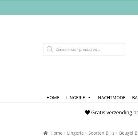
HOME
LINGERIE
NACHTMODE
B
Home
Afrekenen
Algemene Voorwaarde
Gratis verzending b
Checkout
Contact
Cookiebeleid (EU)
FAQ
Home
Lingerie
Soorten BH's
Beugel B