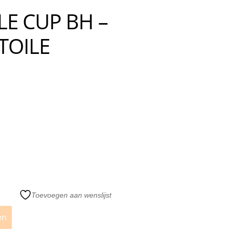
LE CUP BH –
TOILE
Toevoegen aan wenslijst
en