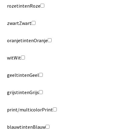
rozetinten
Roze
zwart
Zwart
oranjetinten
Oranje
wit
Wit
geeltinten
Geel
grijstinten
Grijs
print/multicolor
Print
blauwtinten
Blauw