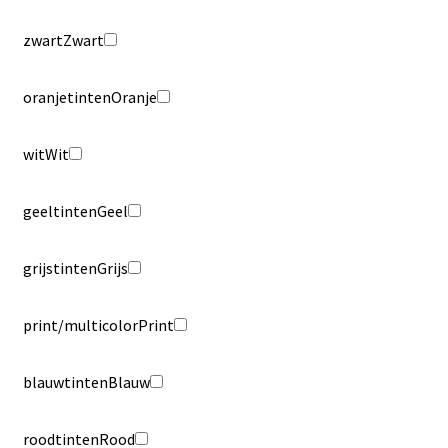
zwart
Zwart
oranjetinten
Oranje
wit
Wit
geeltinten
Geel
grijstinten
Grijs
print/multicolor
Print
blauwtinten
Blauw
roodtinten
Rood