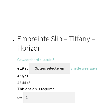
Empreinte Slip – Tiffany –
Horizon
Gewaardeerd
5.00
uit 5
€
19.95
Opties selecteren
Snelle weergave
€
19.95
42
44
46
This option is required
Qty: