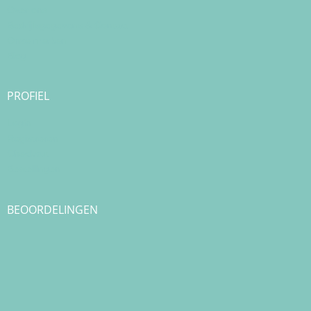
Over ons
Bedrijfsgegevens & Contact
Onze merken
Blog
PROFIEL
Login
Registreren
Checkout
Bestellingen
BEOORDELINGEN