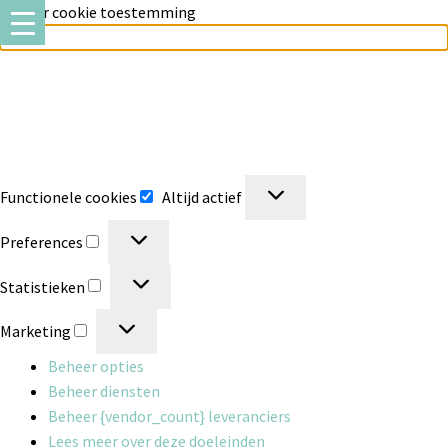
Beheer cookie toestemming
Milo Lingerie
maakt gebruik van verschillende soorten cookies
(functionele, analytische en marketing cookies), om u de best mogelijke
ervaring te geven wanneer u onze website bezoekt. Om deze cookies te
accepteren klikt u op 'Alle cookies'. Heeft u dit liever niet? Klik dan op
'Enkel functioneel'.
Functionele cookies
Altijd actief
Preferences
Statistieken
Marketing
Beheer opties
Beheer diensten
Beheer {vendor_count} leveranciers
Lees meer over deze doeleinden