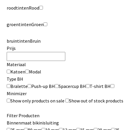
roodtinten
Rood
groentinten
Groen
bruintinten
Bruin
Prijs
Materiaal
Katoen
Modal
Type BH
Bralette
Push-up BH
Spacercup BH
T-shirt BH
Minimizer
Show only products on sale
Show out of stock products
Filter Producten
Binnenmaat bikinisluiting
35 mm
80 mm
10 mm
12 mm
15 mm
20 mm
25