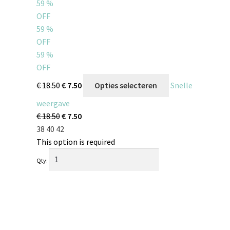
59
%
OFF
59
%
OFF
59
%
OFF
€
18.50
€
7.50
Opties selecteren
Snelle
weergave
€
18.50
€
7.50
38
40
42
This option is required
Qty: