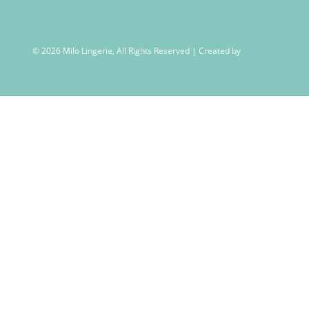
© 2026 Milo Lingerie, All Rights Reserved | Created by
Wendy Venema –
Creative Business Coaching