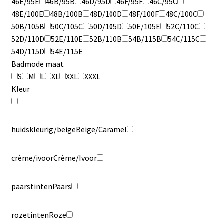
46E/95E
46B/95B
46D/95D
46F/95F
46C/95C
48E/100E
48B/100B
48D/100D
48F/100F
48C/100C
50B/105B
50C/105C
50D/105D
50E/105E
52C/110C
52D/110D
52E/110E
52B/110B
54B/115B
54C/115C
54D/115D
54E/115E
Badmode maat
S
M
L
XL
XXL
XXXL
Kleur
huidskleurig/beige
Beige/Caramel
crème/ivoor
Crème/Ivoor
paarstinten
Paars
rozetinten
Roze