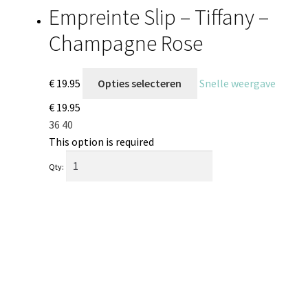
Empreinte Slip – Tiffany –
Champagne Rose
€
19.95
Opties selecteren
Snelle weergave
€
19.95
36
40
This option is required
Qty: