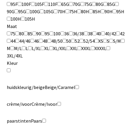
95F
100F
105F
110F
65G
70G
75G
80G
85G
90G
95G
100G
105G
70H
75H
80H
85H
90H
95H
100H
105H
Maat
75
80
85
90
95
100
36
36/38
38
40
40/42
42
44
44/46
46
48
48/50
50
52
52/54
XS
S
S/M
M
M/L
L
L/XL
XL
XL/XXL
XXL
XXXL
XXXXL
3XL/4XL
Kleur
huidskleurig/beige
Beige/Caramel
crème/ivoor
Crème/Ivoor
paarstinten
Paars