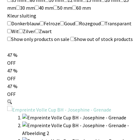
mm
30 mm
40 mm
50 mm
60 mm
Kleur sluiting
Donkerblauw
Felroze
Goud
Rozegoud
Transparant
Wit
Zilver
Zwart
Show only products on sale
Show out of stock products
47
%
OFF
47
%
OFF
47
%
OFF
🔍