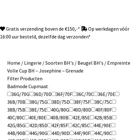
Gratis verzending boven de €150,-*
Op werkdagen vóór
16:00 uur besteld, dezelfde dag verzonden*
Home
/
Lingerie
/
Soorten BH's
/
Beugel BH's
/
Empreinte
Volle Cup BH – Josephine – Grenade
Filter Producten
Badmode Cupmaat
36G/70G
36D/70D
36F/70F
36C/70C
36E/70E
36B/70B
38G/75G
38D/75D
38F/75F
38C/75C
38B/75B
38E/75E
40G/80G
40D/80D
40F/80F
40C/80C
40E/80E
40B/80B
42E/85E
42B/85B
42G/85G
42D/85D
42F/85F
42C/85C
44E/90E
44B/90B
44G/90G
44D/90D
44F/90F
44C/90C