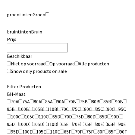
groentinten
Groen
bruintinten
Bruin
Prijs
Beschikbaar
Niet op voorraad
Op voorraad
Alle producten
Show only products on sale
Filter Producten
BH-Maat
70A
75A
80A
85A
90A
70B
75B
80B
85B
90B
95B
100B
105B
110B
70C
75C
80C
85C
90C
95C
100C
105C
110C
65D
70D
75D
80D
85D
90D
95D
100D
105D
110D
65E
70E
75E
80E
85E
90E
95E
100E
105E
110E
65F
70F
75F
80F
85F
90F