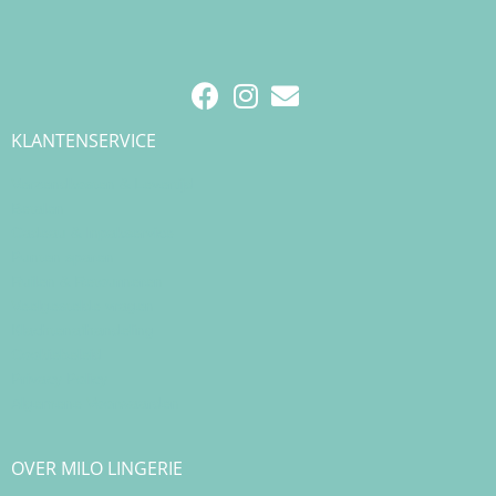
KLANTENSERVICE
Verzendkosten & Levertijd
Betalen
Cadeau & Inpakservice
Punten sparen
Ruilen & Retourneren
Veelgestelde vragen
Klachtenafhandeling
Cookiebeleid
Privacy Policy
Algemene Voorwaarden
OVER MILO LINGERIE