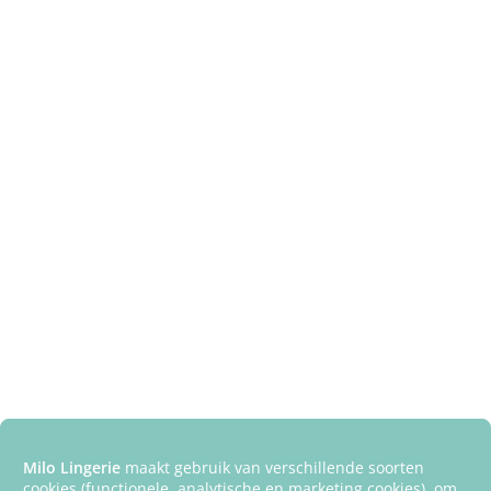
Milo Lingerie
maakt gebruik van verschillende soorten
cookies (functionele, analytische en marketing cookies), om