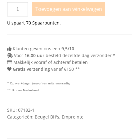
85C
Toevoegen aan winkelwagen
85D
U spaart
70
Spaarpunten.
100D
70E
Klanten geven ons een
9,5/10
Voor
16:00 uur
besteld dezelfde dag verzonden*
Makkelijk vooraf of achteraf betalen
Gratis verzending
vanaf €150 **
* Op werkdagen (ma-vr) en mits voorradig
** Binnen Nederland
SKU:
07182-1
Categorieën:
Beugel BH's
,
Empreinte