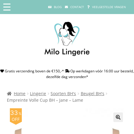
BLOG
CONTACT
VEELGESTELDE VRAGEN
Gratis verzending boven de €150,-*
Op werkdagen vóór 16:00 uur besteld,
dezelfde dag verzonden*
Home
Lingerie
Soorten BH's
Beugel BH's
Empreinte Volle Cup BH – Jane – Lame
33
%
OFF
🔍