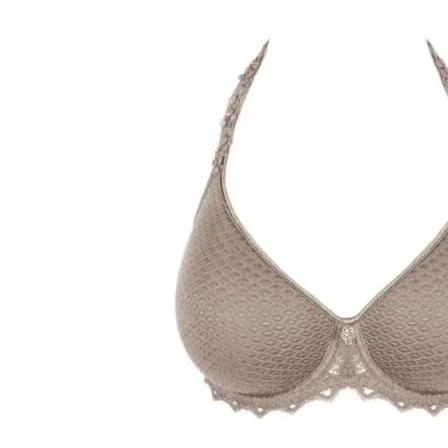
Over ons
Privacy Verklaring
Punten spare
Veelgestelde Vragen
Verzendkosten & Le