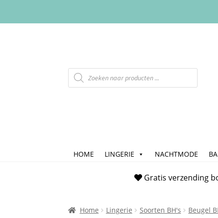
HOME
LINGERIE
NACHTMODE
B
Home
Afrekenen
Algemene Voorwaarde
Gratis verzending b
Checkout
Contact
Cookiebeleid (EU)
FAQ
Home
Lingerie
Soorten BH's
Beugel B