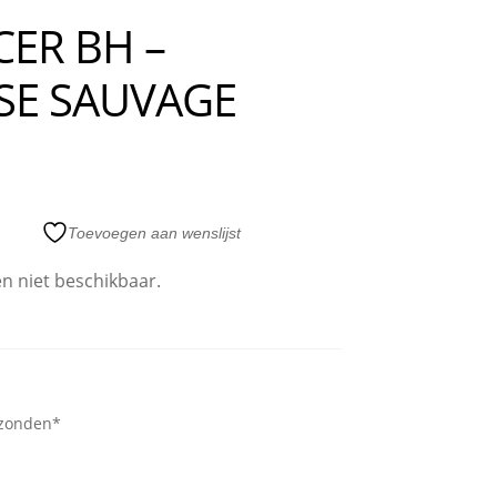
CER BH –
OSE SAUVAGE
Toevoegen aan wenslijst
en niet beschikbaar.
rzonden*