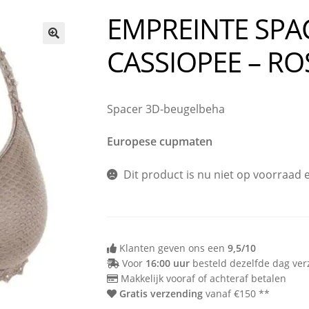
n bij Milo Lingerie
Retour melden
Ruilen & Retourneren
EMPREINTE SPA
vertijden
Webshop
Winkel
Winkelmand
CASSIOPEE – R
🔍
Spacer 3D-beugelbeha
Europese cupmaten
Dit product is nu niet op voorraad 
Klanten geven ons een
9,5/10
Voor
16:00 uur
besteld dezelfde dag ve
Makkelijk vooraf of achteraf betalen
Gratis verzending
vanaf €150 **