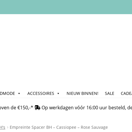
ADMODE
ACCESSOIRES
NIEUW BINNEN!
SALE
CADE
n
Bedrijfsgegevens & Contact
Betalen
Blog
Cadeau & Inpakse
oven de €150,-*
Op werkdagen vóór 16:00 uur besteld, d
Klachtafhandeling
Mijn account
My Account
Nieuwsbrief
On
H's
Empreinte Spacer BH – Cassiopee – Rose Sauvage