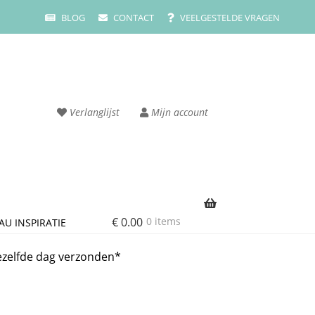
BLOG
CONTACT
VEELGESTELDE VRAGEN
Verlanglijst
Mijn account
€
0.00
0 items
AU INSPIRATIE
rvice
Cart
ezelfde dag verzonden*
ze merken