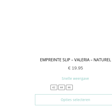
EMPREINTE SLIP – VALERIA – NATUREL
€
19.95
Snelle weergave
42
44
46
Opties selecteren