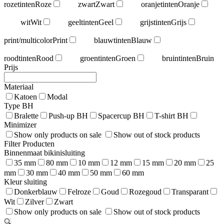
rozetinten
Roze
zwart
Zwart
oranjetinten
Oranje
wit
Wit
geeltinten
Geel
grijstinten
Grijs
print/multicolor
Print
blauwtinten
Blauw
roodtinten
Rood
groentinten
Groen
bruintinten
Bruin
Prijs
Materiaal
Katoen
Modal
Type BH
Bralette
Push-up BH
Spacercup BH
T-shirt BH
Minimizer
Show only products on sale
Show out of stock products
Filter Producten
Binnenmaat bikinisluiting
35 mm
80 mm
10 mm
12 mm
15 mm
20 mm
25
mm
30 mm
40 mm
50 mm
60 mm
Kleur sluiting
Donkerblauw
Felroze
Goud
Rozegoud
Transparant
Wit
Zilver
Zwart
Show only products on sale
Show out of stock products
🔍