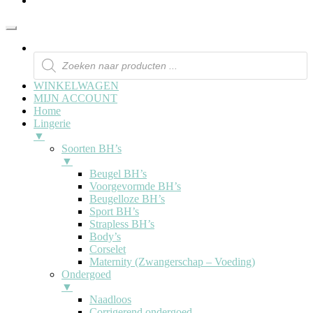
WINKELWAGEN
MIJN ACCOUNT
Home
Lingerie
▼
Soorten BH’s
▼
Beugel BH’s
Voorgevormde BH’s
Beugelloze BH’s
Sport BH’s
Strapless BH’s
Body’s
Corselet
Maternity (Zwangerschap – Voeding)
Ondergoed
▼
Naadloos
Corrigerend ondergoed