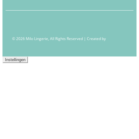
© 2026 Milo Lingerie, All Rights Reserved | Created by
Wendy Venema –
Creative Business Coaching
Instellingen