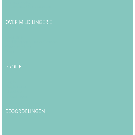
Privacy Policy
Algemene Voorwaarden
OVER MILO LINGERIE
Over ons
Bedrijfsgegevens & Contact
Onze merken
Blog
PROFIEL
Login
Registreren
Checkout
Bestellingen
BEOORDELINGEN