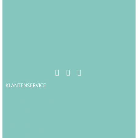
KLANTENSERVICE
Verzendkosten & Levertijd
Betalen
Cadeau & Inpakservice
Punten sparen
Ruilen & Retourneren
Veelgestelde vragen
Klachtenafhandeling
Cookiebeleid