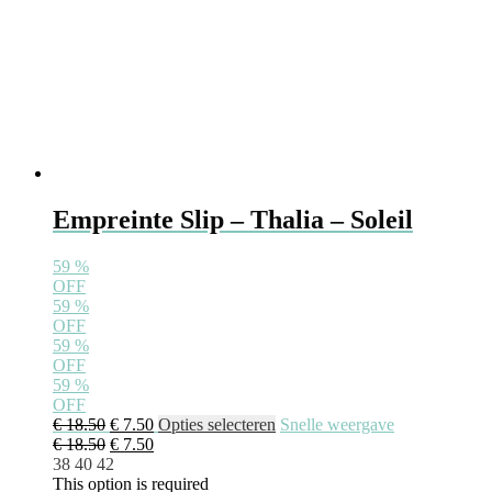
Empreinte Slip – Thalia – Soleil
59
%
OFF
59
%
OFF
59
%
OFF
59
%
OFF
€
18.50
€
7.50
Opties selecteren
Snelle weergave
€
18.50
€
7.50
38
40
42
This option is required