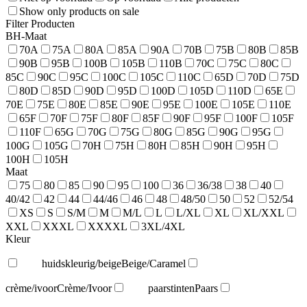
Show only products on sale
Filter Producten
BH-Maat
70A
75A
80A
85A
90A
70B
75B
80B
85B
90B
95B
100B
105B
110B
70C
75C
80C
85C
90C
95C
100C
105C
110C
65D
70D
75D
80D
85D
90D
95D
100D
105D
110D
65E
70E
75E
80E
85E
90E
95E
100E
105E
110E
65F
70F
75F
80F
85F
90F
95F
100F
105F
110F
65G
70G
75G
80G
85G
90G
95G
100G
105G
70H
75H
80H
85H
90H
95H
100H
105H
Maat
75
80
85
90
95
100
36
36/38
38
40
40/42
42
44
44/46
46
48
48/50
50
52
52/54
XS
S
S/M
M
M/L
L
L/XL
XL
XL/XXL
XXL
XXXL
XXXXL
3XL/4XL
Kleur
huidskleurig/beige
Beige/Caramel
crème/ivoor
Crème/Ivoor
paarstinten
Paars