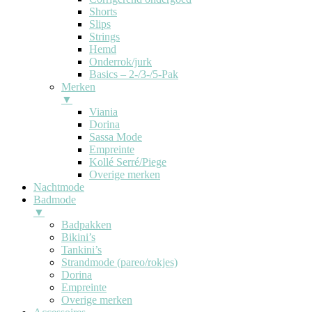
Shorts
Slips
Strings
Hemd
Onderrok/jurk
Basics – 2-/3-/5-Pak
Merken
▼
Viania
Dorina
Sassa Mode
Empreinte
Kollé Serré/Piege
Overige merken
Nachtmode
Badmode
▼
Badpakken
Bikini’s
Tankini’s
Strandmode (pareo/rokjes)
Dorina
Empreinte
Overige merken