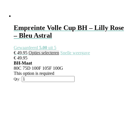
Empreinte Volle Cup BH – Lilly Rose
– Bleu Astral
Gewaardeerd
5.00
uit 5
€
49.95
Opties selecteren
Snelle weergave
€
49.95
BH-Maat
80C
75D
100F
105F
100G
This option is required
Qty: