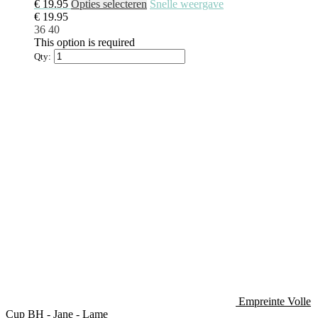
€
19.95
Opties selecteren
Snelle weergave
€
19.95
36
40
This option is required
Qty:
Empreinte Volle
Cup BH - Jane - Lame