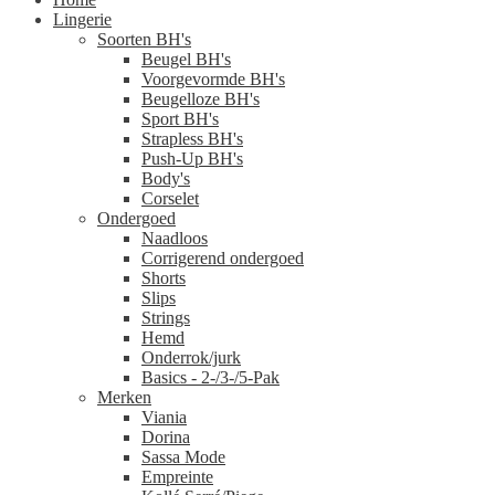
Lingerie
Soorten BH's
Beugel BH's
Voorgevormde BH's
Beugelloze BH's
Sport BH's
Strapless BH's
Push-Up BH's
Body's
Corselet
Ondergoed
Naadloos
Corrigerend ondergoed
Shorts
Slips
Strings
Hemd
Onderrok/jurk
Basics - 2-/3-/5-Pak
Merken
Viania
Dorina
Sassa Mode
Empreinte