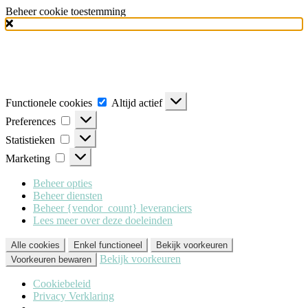
Beheer cookie toestemming
Milo Lingerie
maakt gebruik van verschillende soorten cookies
(functionele, analytische en marketing cookies), om u de best mogelijke
ervaring te geven wanneer u onze website bezoekt. Om deze cookies te
accepteren klikt u op 'Alle cookies'. Heeft u dit liever niet? Klik dan op
'Enkel functioneel'.
Functionele cookies
Altijd actief
Preferences
Statistieken
Marketing
Beheer opties
Beheer diensten
Beheer {vendor_count} leveranciers
Lees meer over deze doeleinden
Alle cookies
Enkel functioneel
Bekijk voorkeuren
Bekijk voorkeuren
Voorkeuren bewaren
Cookiebeleid
Privacy Verklaring