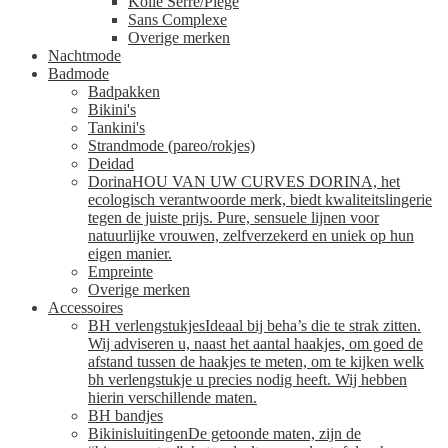
Kollé Serré/Piege
Sans Complexe
Overige merken
Nachtmode
Badmode
Badpakken
Bikini's
Tankini's
Strandmode (pareo/rokjes)
Deidad
Dorina
HOU VAN UW CURVES DORINA, het
ecologisch verantwoorde merk, biedt kwaliteitslingerie
tegen de juiste prijs. Pure, sensuele lijnen voor
natuurlijke vrouwen, zelfverzekerd en uniek op hun
eigen manier.
Empreinte
Overige merken
Accessoires
BH verlengstukjes
Ideaal bij beha’s die te strak zitten.
Wij adviseren u, naast het aantal haakjes, om goed de
afstand tussen de haakjes te meten, om te kijken welk
bh verlengstukje u precies nodig heeft. Wij hebben
hierin verschillende maten.
BH bandjes
Bikinisluitingen
De getoonde maten, zijn de