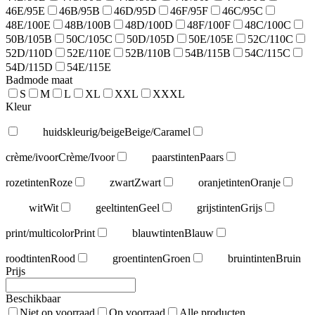
46E/95E
46B/95B
46D/95D
46F/95F
46C/95C
48E/100E
48B/100B
48D/100D
48F/100F
48C/100C
50B/105B
50C/105C
50D/105D
50E/105E
52C/110C
52D/110D
52E/110E
52B/110B
54B/115B
54C/115C
54D/115D
54E/115E
Badmode maat
S
M
L
XL
XXL
XXXL
Kleur
huidskleurig/beige
Beige/Caramel
crème/ivoor
Crème/Ivoor
paarstinten
Paars
rozetinten
Roze
zwart
Zwart
oranjetinten
Oranje
wit
Wit
geeltinten
Geel
grijstinten
Grijs
print/multicolor
Print
blauwtinten
Blauw
roodtinten
Rood
groentinten
Groen
bruintinten
Bruin
Prijs
Beschikbaar
Niet op voorraad
Op voorraad
Alle producten