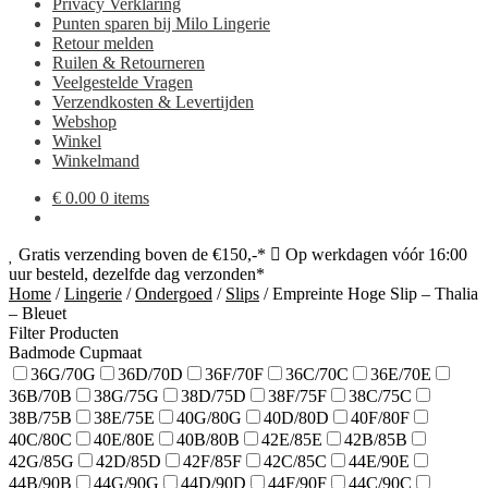
Privacy Verklaring
Punten sparen bij Milo Lingerie
Retour melden
Ruilen & Retourneren
Veelgestelde Vragen
Verzendkosten & Levertijden
Webshop
Winkel
Winkelmand
€
0.00
0 items
Gratis verzending boven de €150,-*
Op werkdagen vóór 16:00
uur besteld, dezelfde dag verzonden*
Home
/
Lingerie
/
Ondergoed
/
Slips
/
Empreinte Hoge Slip – Thalia
– Bleuet
Filter Producten
Badmode Cupmaat
36G/70G
36D/70D
36F/70F
36C/70C
36E/70E
36B/70B
38G/75G
38D/75D
38F/75F
38C/75C
38B/75B
38E/75E
40G/80G
40D/80D
40F/80F
40C/80C
40E/80E
40B/80B
42E/85E
42B/85B
42G/85G
42D/85D
42F/85F
42C/85C
44E/90E
44B/90B
44G/90G
44D/90D
44F/90F
44C/90C