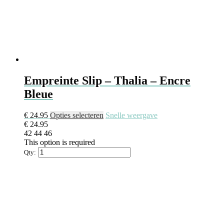
Empreinte Slip – Thalia – Encre
Bleue
Dit
€
24.95
Opties selecteren
Snelle weergave
product
€
24.95
heeft
42
44
46
meerdere
This option is required
variaties.
Qty:
Deze
optie
kan
gekozen
worden
op
de
productpagina