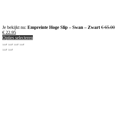
Je bekijkt nu:
Empreinte Hoge Slip – Swan – Zwart
€
65.00
Oorspronkelijke
Huidige
€
22.95
prijs
prijs
Opties selecteren
was:
is:
€ 65.00.
€ 22.95.