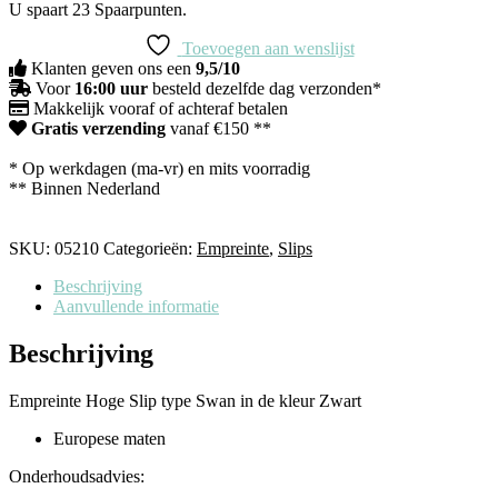
Slip
U spaart
23
Spaarpunten.
-
Swan
Toevoegen aan wenslijst
-
Klanten geven ons een
9,5/10
Zwart
Voor
16:00 uur
besteld dezelfde dag verzonden*
aantal
Makkelijk vooraf of achteraf betalen
Gratis verzending
vanaf €150 **
* Op werkdagen (ma-vr) en mits voorradig
** Binnen Nederland
SKU:
05210
Categorieën:
Empreinte
,
Slips
Beschrijving
Aanvullende informatie
Beschrijving
Empreinte Hoge Slip type Swan in de kleur Zwart
Europese maten
Onderhoudsadvies: