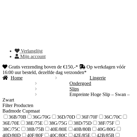
Verlanglijst
Mijn account
Gratis verzending boven de €150,-*
Op werkdagen vóór
16:00 uur besteld, dezelfde dag verzonden*
Home
Lingerie
Ondergoed
Slips
Empreinte Hoge Slip – Swan –
Zwart
Filter Producten
Badmode Cupmaat
36B/70B
36G/70G
36D/70D
36F/70F
36C/70C
36E/70E
38E/75E
38G/75G
38D/75D
38F/75F
38C/75C
38B/75B
40E/80E
40B/80B
40G/80G
40D/80D
40F/80F
40C/80C
42E/85E
42B/85B