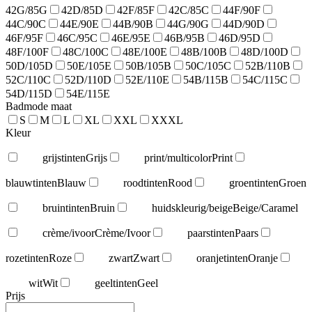
42G/85G
42D/85D
42F/85F
42C/85C
44F/90F
44C/90C
44E/90E
44B/90B
44G/90G
44D/90D
46F/95F
46C/95C
46E/95E
46B/95B
46D/95D
48F/100F
48C/100C
48E/100E
48B/100B
48D/100D
50D/105D
50E/105E
50B/105B
50C/105C
52B/110B
52C/110C
52D/110D
52E/110E
54B/115B
54C/115C
54D/115D
54E/115E
Badmode maat
S
M
L
XL
XXL
XXXL
Kleur
grijstinten
Grijs
print/multicolor
Print
blauwtinten
Blauw
roodtinten
Rood
groentinten
Groen
bruintinten
Bruin
huidskleurig/beige
Beige/Caramel
crème/ivoor
Crème/Ivoor
paarstinten
Paars
rozetinten
Roze
zwart
Zwart
oranjetinten
Oranje
wit
Wit
geeltinten
Geel
Prijs