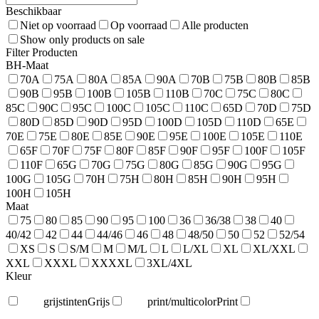
Beschikbaar
Niet op voorraad
Op voorraad
Alle producten
Show only products on sale
Filter Producten
BH-Maat
70A
75A
80A
85A
90A
70B
75B
80B
85B
90B
95B
100B
105B
110B
70C
75C
80C
85C
90C
95C
100C
105C
110C
65D
70D
75D
80D
85D
90D
95D
100D
105D
110D
65E
70E
75E
80E
85E
90E
95E
100E
105E
110E
65F
70F
75F
80F
85F
90F
95F
100F
105F
110F
65G
70G
75G
80G
85G
90G
95G
100G
105G
70H
75H
80H
85H
90H
95H
100H
105H
Maat
75
80
85
90
95
100
36
36/38
38
40
40/42
42
44
44/46
46
48
48/50
50
52
52/54
XS
S
S/M
M
M/L
L
L/XL
XL
XL/XXL
XXL
XXXL
XXXXL
3XL/4XL
Kleur
grijstinten
Grijs
print/multicolor
Print