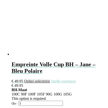
op
de
productpagina
Empreinte Volle Cup BH – Jane –
Bleu Polaire
Dit
€
49.95
Opties selecteren
Snelle weergave
product
€
49.95
heeft
BH-Maat
meerdere
100C
90F
100F
105F
90G
100G
105G
variaties.
This option is required
Deze
Qty:
optie