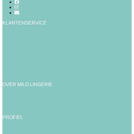
KLANTENSERVICE
Verzendkosten & Levertijd
Betalen
Cadeau & Inpakservice
Punten sparen
Ruilen & Retourneren
Veelgestelde vragen
Klachtenafhandeling
Cookiebeleid
Privacy Policy
Algemene Voorwaarden
OVER MILO LINGERIE
Over ons
Bedrijfsgegevens & Contact
Onze merken
Blog
PROFIEL
Login
Registreren