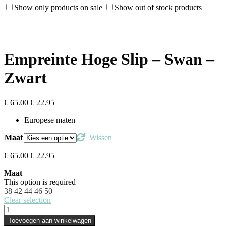
Show only products on sale
Show out of stock products
Empreinte Hoge Slip – Swan –
Zwart
Oorspronkelijke
Huidige
€
65.00
€
22.95
prijs
prijs
Europese maten
was:
is:
€ 65.00.
€ 22.95.
Maat
Wissen
Oorspronkelijke
Huidige
€
65.00
€
22.95
prijs
prijs
Maat
was:
is:
This option is required
€ 65.00.
€ 22.95.
38
42
44
46
50
Clear selection
Empreinte
Hoge
Toevoegen aan winkelwagen