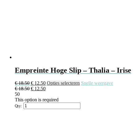
Empreinte Hoge Slip – Thalia – Irise
Oorspronkelijke
Huidige
Dit
€
18.50
€
12.50
Opties selecteren
Snelle weergave
prijs
Oorspronkelijke
prijs
Huidige
product
€
18.50
€
12.50
was:
prijs
is:
prijs
heeft
50
€ 18.50.
was:
€ 12.50.
is:
meerdere
This option is required
€ 18.50.
€ 12.50.
variaties.
Qty:
Deze
optie
kan
gekozen
worden