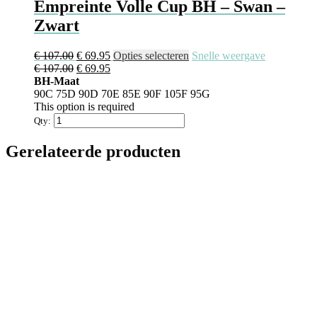
Empreinte Volle Cup BH – Swan –
Zwart
Oorspronkelijke
Huidige
Dit
€
107.00
€
69.95
Opties selecteren
Snelle weergave
prijs
Oorspronkelijke
prijs
Huidige
product
€
107.00
€
69.95
was:
prijs
is:
prijs
heeft
BH-Maat
€ 107.00.
was:
€ 69.95.
is:
meerdere
90C
75D
90D
70E
85E
90F
105F
95G
€ 107.00.
€ 69.95.
variaties.
This option is required
Deze
Qty:
optie
kan
Gerelateerde producten
gekozen
worden
op
de
productpagina