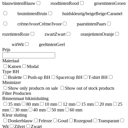
blauwtinten
Blauw
roodtinten
Rood
groentinten
Groen
bruintinten
Bruin
huidskleurig/beige
Beige/Caramel
crème/ivoor
Crème/Ivoor
paarstinten
Paars
rozetinten
Roze
zwart
Zwart
oranjetinten
Oranje
wit
Wit
geeltinten
Geel
Prijs
Materiaal
Katoen
Modal
Type BH
Bralette
Push-up BH
Spacercup BH
T-shirt BH
Minimizer
Show only products on sale
Show out of stock products
Filter Producten
Binnenmaat bikinisluiting
35 mm
80 mm
10 mm
12 mm
15 mm
20 mm
25
mm
30 mm
40 mm
50 mm
60 mm
Kleur sluiting
Donkerblauw
Felroze
Goud
Rozegoud
Transparant
Wit
Zilver
Zwart