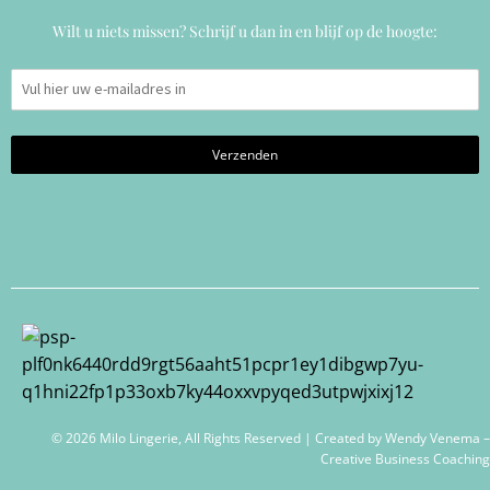
Wilt u niets missen? Schrijf u dan in en blijf op de hoogte:
© 2026 Milo Lingerie, All Rights Reserved | Created by
Wendy Venema –
Creative Business Coaching