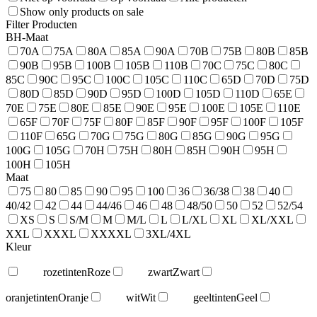
Show only products on sale
Filter Producten
BH-Maat
70A
75A
80A
85A
90A
70B
75B
80B
85B
90B
95B
100B
105B
110B
70C
75C
80C
85C
90C
95C
100C
105C
110C
65D
70D
75D
80D
85D
90D
95D
100D
105D
110D
65E
70E
75E
80E
85E
90E
95E
100E
105E
110E
65F
70F
75F
80F
85F
90F
95F
100F
105F
110F
65G
70G
75G
80G
85G
90G
95G
100G
105G
70H
75H
80H
85H
90H
95H
100H
105H
Maat
75
80
85
90
95
100
36
36/38
38
40
40/42
42
44
44/46
46
48
48/50
50
52
52/54
XS
S
S/M
M
M/L
L
L/XL
XL
XL/XXL
XXL
XXXL
XXXXL
3XL/4XL
Kleur
rozetinten
Roze
zwart
Zwart
oranjetinten
Oranje
wit
Wit
geeltinten
Geel