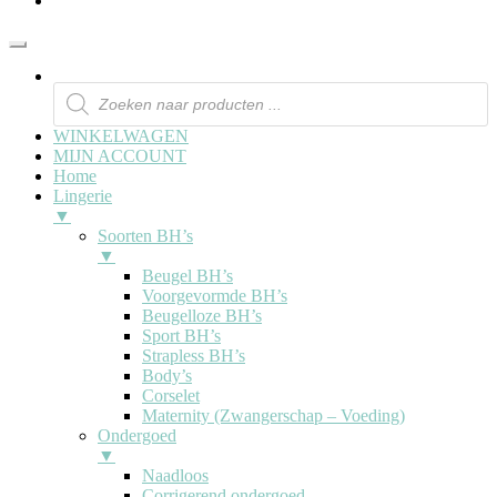
WINKELWAGEN
MIJN ACCOUNT
Home
Lingerie
▼
Soorten BH’s
▼
Beugel BH’s
Voorgevormde BH’s
Beugelloze BH’s
Sport BH’s
Strapless BH’s
Body’s
Corselet
Maternity (Zwangerschap – Voeding)
Ondergoed
▼
Naadloos
Corrigerend ondergoed