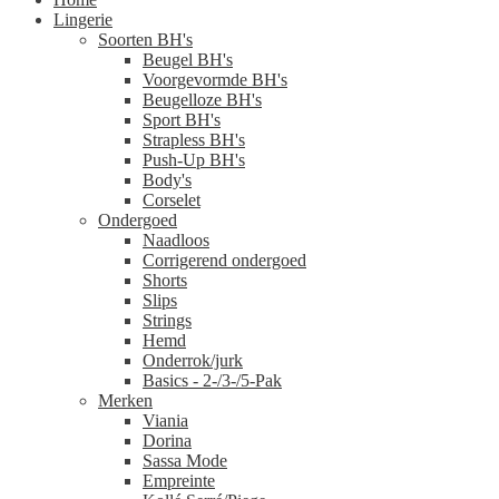
Lingerie
Soorten BH's
Beugel BH's
Voorgevormde BH's
Beugelloze BH's
Sport BH's
Strapless BH's
Push-Up BH's
Body's
Corselet
Ondergoed
Naadloos
Corrigerend ondergoed
Shorts
Slips
Strings
Hemd
Onderrok/jurk
Basics - 2-/3-/5-Pak
Merken
Viania
Dorina
Sassa Mode
Empreinte