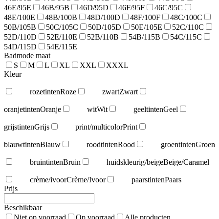
46E/95E
46B/95B
46D/95D
46F/95F
46C/95C
48E/100E
48B/100B
48D/100D
48F/100F
48C/100C
50B/105B
50C/105C
50D/105D
50E/105E
52C/110C
52D/110D
52E/110E
52B/110B
54B/115B
54C/115C
54D/115D
54E/115E
Badmode maat
S
M
L
XL
XXL
XXXL
Kleur
rozetinten
Roze
zwart
Zwart
oranjetinten
Oranje
wit
Wit
geeltinten
Geel
grijstinten
Grijs
print/multicolor
Print
blauwtinten
Blauw
roodtinten
Rood
groentinten
Groen
bruintinten
Bruin
huidskleurig/beige
Beige/Caramel
crème/ivoor
Crème/Ivoor
paarstinten
Paars
Prijs
Beschikbaar
Niet op voorraad
Op voorraad
Alle producten