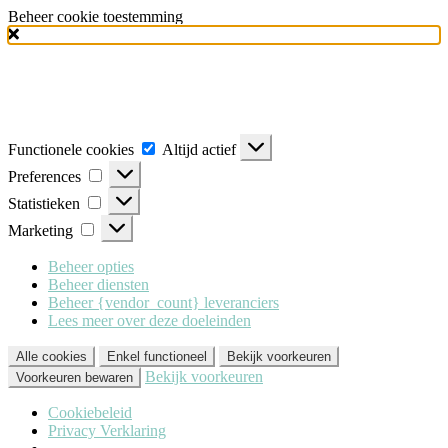
Beheer cookie toestemming
Milo Lingerie
maakt gebruik van verschillende soorten cookies
(functionele, analytische en marketing cookies), om u de best mogelijke
ervaring te geven wanneer u onze website bezoekt. Om deze cookies te
accepteren klikt u op 'Alle cookies'. Heeft u dit liever niet? Klik dan op
'Enkel functioneel'.
Functionele cookies
Altijd actief
Preferences
Statistieken
Marketing
Beheer opties
Beheer diensten
Beheer {vendor_count} leveranciers
Lees meer over deze doeleinden
Alle cookies
Enkel functioneel
Bekijk voorkeuren
Bekijk voorkeuren
Voorkeuren bewaren
Cookiebeleid
Privacy Verklaring