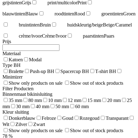
grijstinten
Grijs
print/multicolor
Print
blauwtinten
Blauw
roodtinten
Rood
groentinten
Groen
bruintinten
Bruin
huidskleurig/beige
Beige/Caramel
crème/ivoor
Crème/Ivoor
paarstinten
Paars
Prijs
Materiaal
Katoen
Modal
Type BH
Bralette
Push-up BH
Spacercup BH
T-shirt BH
Minimizer
Show only products on sale
Show out of stock products
Filter Producten
Binnenmaat bikinisluiting
35 mm
80 mm
10 mm
12 mm
15 mm
20 mm
25
mm
30 mm
40 mm
50 mm
60 mm
Kleur sluiting
Donkerblauw
Felroze
Goud
Rozegoud
Transparant
Wit
Zilver
Zwart
Show only products on sale
Show out of stock products
78
%