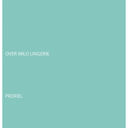
Betalen
Cadeau & Inpakservice
Punten sparen
Ruilen & Retourneren
Veelgestelde vragen
Klachtenafhandeling
Cookiebeleid
Privacy Policy
Algemene Voorwaarden
OVER MILO LINGERIE
Over ons
Bedrijfsgegevens & Contact
Onze merken
Blog
PROFIEL
Login
Registreren
Checkout
Bestellingen