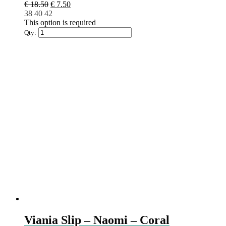
€
18.50
€
7.50
38
40
42
This option is required
Qty:
Viania Slip – Naomi – Coral