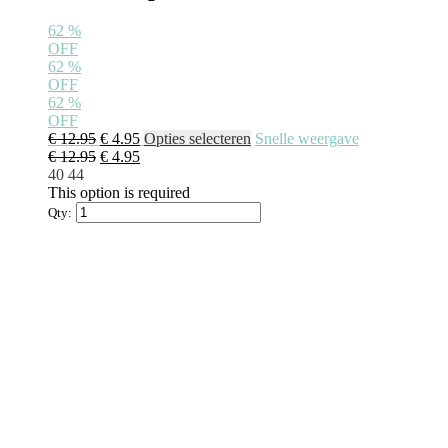
62
%
OFF
62
%
OFF
62
%
OFF
€
12.95
€
4.95
Opties selecteren
Snelle weergave
€
12.95
€
4.95
40
44
This option is required
Qty: