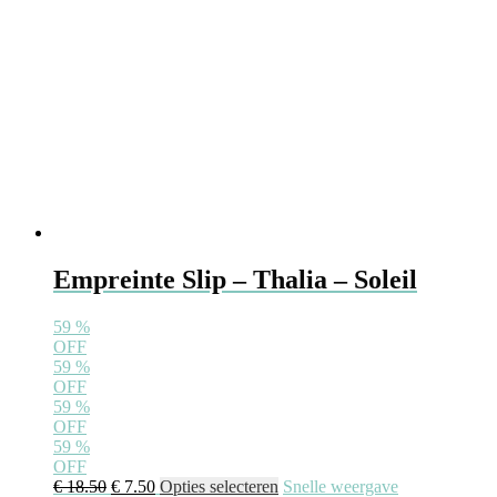
Empreinte Slip – Thalia – Soleil
59
%
OFF
59
%
OFF
59
%
OFF
59
%
OFF
€
18.50
€
7.50
Opties selecteren
Snelle weergave