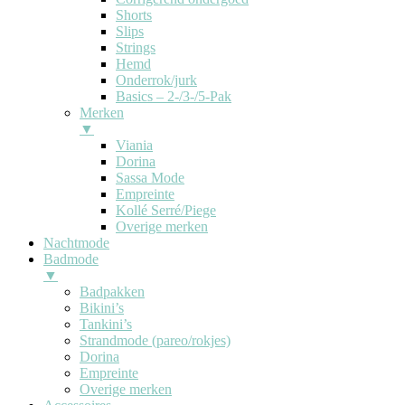
Shorts
Slips
Strings
Hemd
Onderrok/jurk
Basics – 2-/3-/5-Pak
Merken
▼
Viania
Dorina
Sassa Mode
Empreinte
Kollé Serré/Piege
Overige merken
Nachtmode
Badmode
▼
Badpakken
Bikini’s
Tankini’s
Strandmode (pareo/rokjes)
Dorina
Empreinte
Overige merken