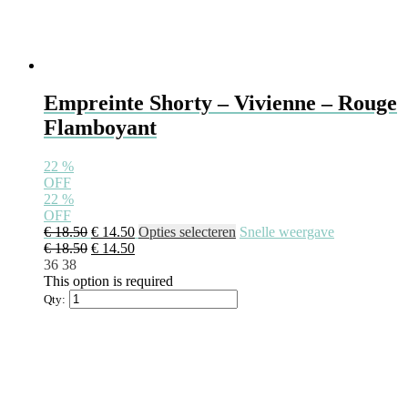
Empreinte Shorty – Vivienne – Rouge
Flamboyant
22
%
OFF
22
%
OFF
€
18.50
€
14.50
Opties selecteren
Snelle weergave
€
18.50
€
14.50
36
38
This option is required
Qty: