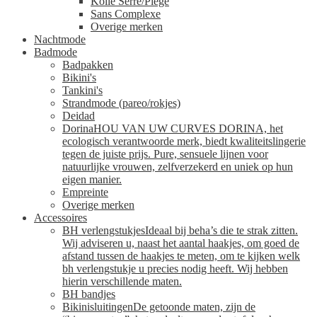
Kollé Serré/Piege
Sans Complexe
Overige merken
Nachtmode
Badmode
Badpakken
Bikini's
Tankini's
Strandmode (pareo/rokjes)
Deidad
Dorina
HOU VAN UW CURVES DORINA, het
ecologisch verantwoorde merk, biedt kwaliteitslingerie
tegen de juiste prijs. Pure, sensuele lijnen voor
natuurlijke vrouwen, zelfverzekerd en uniek op hun
eigen manier.
Empreinte
Overige merken
Accessoires
BH verlengstukjes
Ideaal bij beha’s die te strak zitten.
Wij adviseren u, naast het aantal haakjes, om goed de
afstand tussen de haakjes te meten, om te kijken welk
bh verlengstukje u precies nodig heeft. Wij hebben
hierin verschillende maten.
BH bandjes
Bikinisluitingen
De getoonde maten, zijn de