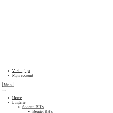
Verlanglijst
Mijn account
Menu
Home
Lingerie
Soorten BH's
Beugel BH's