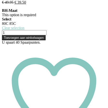
Oorspronkelijke
Huidige
€
49.95
€
39.50
prijs
prijs
BH-Maat
was:
is:
This option is required
€ 49.95.
€ 39.50.
Select
80C
85C
Clear selection
Empreinte
BH
Toevoegen aan winkelwagen
-
U spaart
40
Spaarpunten.
Misia
-
Muscade
aantal