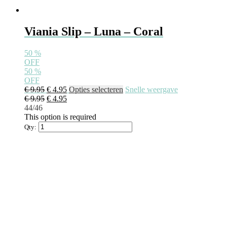
Viania Slip – Luna – Coral
50
%
OFF
50
%
OFF
Oorspronkelijke
Huidige
Dit
€
9.95
€
4.95
Opties selecteren
Snelle weergave
prijs
Oorspronkelijke
prijs
Huidige
product
€
9.95
€
4.95
was:
prijs
is:
prijs
heeft
44/46
€ 9.95.
was:
€ 4.95.
is:
meerdere
This option is required
€ 9.95.
€ 4.95.
variaties.
Qty:
Deze
optie
kan
gekozen
worden
op
de
productpagina