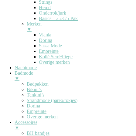
Strings
Hemd
Onderrok/jurk
Basics – 2-/3-/5-Pak
Merken
▼
Viania
Dorina
Sassa Mode
Empreinte
Kollé Serré/Piege
Overige merken
Nachtmode
Badmode
▼
Badpakken
Bikini’s
Tankini’s
Strandmode (pareo/rokjes)
Dorina
Empreinte
Overige merken
Accessoires
▼
BH bandjes