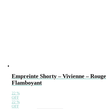
gekozen
worden
op
de
productpagina
Empreinte Shorty – Vivienne – Rouge
Flamboyant
22
%
OFF
22
%
OFF