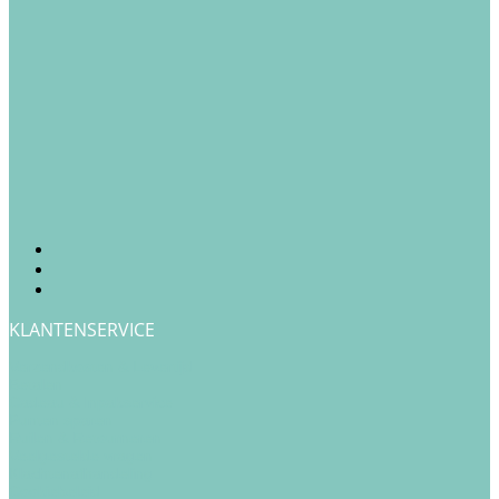
KLANTENSERVICE
Verzendkosten & Levertijd
Betalen
Cadeau & Inpakservice
Punten sparen
Ruilen & Retourneren
Veelgestelde vragen
Klachtenafhandeling
Cookiebeleid