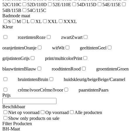
52C/110C
52D/110D
52E/110E
54D/115D
54E/115E
54B/115B
54C/115C
Badmode maat
S
M
L
XL
XXL
XXXL
Kleur
rozetinten
Roze
zwart
Zwart
oranjetinten
Oranje
wit
Wit
geeltinten
Geel
grijstinten
Grijs
print/multicolor
Print
blauwtinten
Blauw
roodtinten
Rood
groentinten
Groen
bruintinten
Bruin
huidskleurig/beige
Beige/Caramel
crème/ivoor
Crème/Ivoor
paarstinten
Paars
Prijs
Beschikbaar
Niet op voorraad
Op voorraad
Alle producten
Show only products on sale
Filter Producten
BH-Maat