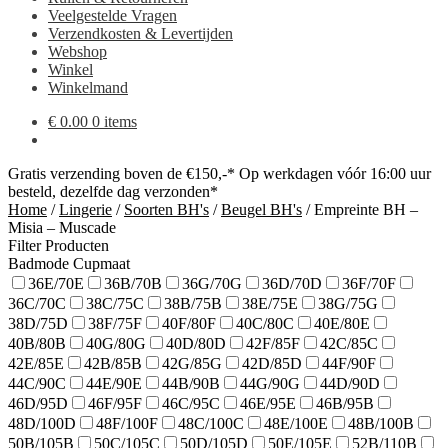
Veelgestelde Vragen
Verzendkosten & Levertijden
Webshop
Winkel
Winkelmand
€
0.00
0 items
Gratis verzending boven de €150,-*
Op werkdagen vóór 16:00 uur
besteld, dezelfde dag verzonden*
Home
/
Lingerie
/
Soorten BH's
/
Beugel BH's
/
Empreinte BH –
Misia – Muscade
Filter Producten
Badmode Cupmaat
36E/70E
36B/70B
36G/70G
36D/70D
36F/70F
36C/70C
38C/75C
38B/75B
38E/75E
38G/75G
38D/75D
38F/75F
40F/80F
40C/80C
40E/80E
40B/80B
40G/80G
40D/80D
42F/85F
42C/85C
42E/85E
42B/85B
42G/85G
42D/85D
44F/90F
44C/90C
44E/90E
44B/90B
44G/90G
44D/90D
46D/95D
46F/95F
46C/95C
46E/95E
46B/95B
48D/100D
48F/100F
48C/100C
48E/100E
48B/100B
50B/105B
50C/105C
50D/105D
50E/105E
52B/110B