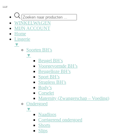
Producten
zoeken
WINKELWAGEN
MIJN ACCOUNT
Home
Lingerie
▼
Soorten BH’s
▼
Beugel BH’s
Voorgevormde BH’s
Beugelloze BH’s
Sport BH’s
Strapless BH’s
Body’s
Corselet
Maternity (Zwangerschap – Voeding)
Ondergoed
▼
Naadloos
Corrigerend ondergoed
Shorts
Slips