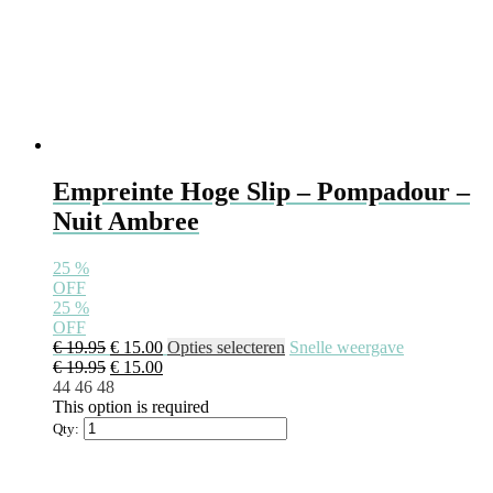
Empreinte Hoge Slip – Pompadour –
Nuit Ambree
25
%
OFF
25
%
OFF
Oorspronkelijke
Huidige
Dit
€
19.95
€
15.00
Opties selecteren
Snelle weergave
prijs
Oorspronkelijke
prijs
Huidige
product
€
19.95
€
15.00
was:
prijs
is:
prijs
heeft
44
46
48
€ 19.95.
was:
€ 15.00.
is:
meerdere
This option is required
€ 19.95.
€ 15.00.
variaties.
Qty:
Deze
optie
kan