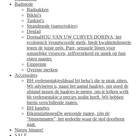
Badmode
Badpakken
Bikini's
Tankini's
Strandmode (pareo/rokjes)
Deidad
Dorina
HOU VAN UW CURVES DORINA, het
ecologisch verantwoorde merk, biedt kwaliteitslingerie
tegen de juiste prijs. Pure, sensuele lijnen voor
natuurlijke vrouwen, zelfverzekerd en uniek op hun
eigen manier.
Empreinte
Overige merken
Accessoires
BH verlengstukjes
Ideaal bij beha’s die te strak zitten.
Wij adviseren u, naast het aantal haakjes, om goed de
afstand tussen de haakjes te meten, om te kijken welk
bh verlengstukje u precies nodig heeft. Wij hebben
hierin verschillende maten.
BH bandjes
Bikinisluitingen
De getoonde maten, zijn de
“binnenmaten”, het gedeelte waar de stof doorheen
gaat.
Nieuw binnen!
SALE