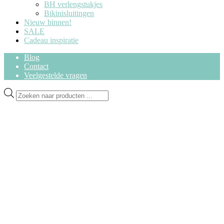
BH verlengstukjes
Bikinisluitingen
Nieuw binnen!
SALE
Cadeau inspiratie
Blog
Contact
Veelgestelde vragen
Ga
Ga
Producten
door
naar
zoeken
naar
de
navigatie
inhoud