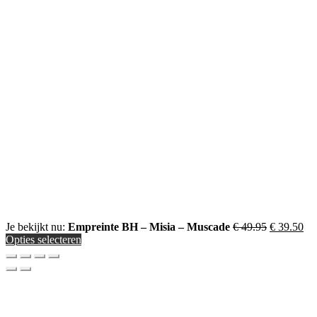
Oorspronke
Hu
Je bekijkt nu:
Empreinte BH – Misia – Muscade
€
49.95
€
39.50
prijs
pri
Opties selecteren
was:
is:
€ 49.95.
€ 3