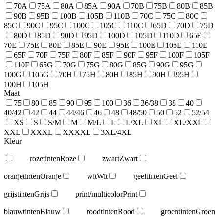
70A
75A
80A
85A
90A
70B
75B
80B
85B
90B
95B
100B
105B
110B
70C
75C
80C
85C
90C
95C
100C
105C
110C
65D
70D
75D
80D
85D
90D
95D
100D
105D
110D
65E
70E
75E
80E
85E
90E
95E
100E
105E
110E
65F
70F
75F
80F
85F
90F
95F
100F
105F
110F
65G
70G
75G
80G
85G
90G
95G
100G
105G
70H
75H
80H
85H
90H
95H
100H
105H
Maat
75
80
85
90
95
100
36
36/38
38
40
40/42
42
44
44/46
46
48
48/50
50
52
52/54
XS
S
S/M
M
M/L
L
L/XL
XL
XL/XXL
XXL
XXXL
XXXXL
3XL/4XL
Kleur
rozetinten
Roze
zwart
Zwart
oranjetinten
Oranje
wit
Wit
geeltinten
Geel
grijstinten
Grijs
print/multicolor
Print
blauwtinten
Blauw
roodtinten
Rood
groentinten
Groen