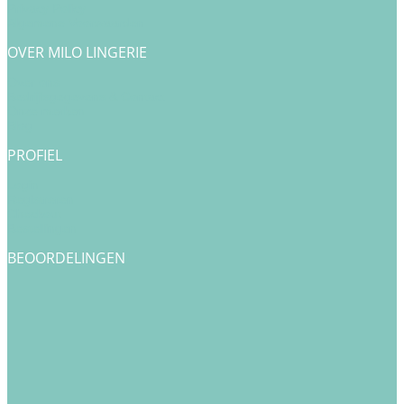
Privacy Policy
Algemene Voorwaarden
OVER MILO LINGERIE
Over ons
Bedrijfsgegevens & Contact
Onze merken
Blog
PROFIEL
Login
Registreren
Checkout
Bestellingen
BEOORDELINGEN