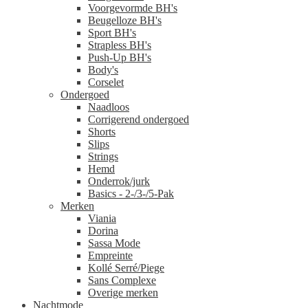
Voorgevormde BH's
Beugelloze BH's
Sport BH's
Strapless BH's
Push-Up BH's
Body's
Corselet
Ondergoed
Naadloos
Corrigerend ondergoed
Shorts
Slips
Strings
Hemd
Onderrok/jurk
Basics - 2-/3-/5-Pak
Merken
Viania
Dorina
Sassa Mode
Empreinte
Kollé Serré/Piege
Sans Complexe
Overige merken
Nachtmode