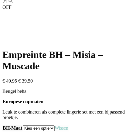
21
%
OFF
Empreinte BH – Misia –
Muscade
Oorspronkelijke
Huidige
€
49.95
€
39.50
prijs
prijs
Beugel beha
was:
is:
€ 49.95.
€ 39.50.
Europese cupmaten
Leuk te combineren als complete lingerie set met een bijpassend
broekje.
BH-Maat
Wissen