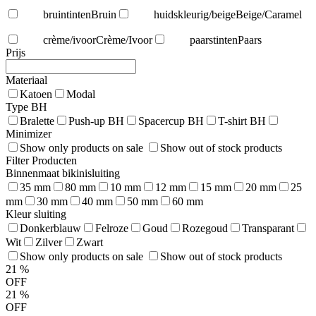
bruintinten
Bruin
huidskleurig/beige
Beige/Caramel
crème/ivoor
Crème/Ivoor
paarstinten
Paars
Prijs
Materiaal
Katoen
Modal
Type BH
Bralette
Push-up BH
Spacercup BH
T-shirt BH
Minimizer
Show only products on sale
Show out of stock products
Filter Producten
Binnenmaat bikinisluiting
35 mm
80 mm
10 mm
12 mm
15 mm
20 mm
25
mm
30 mm
40 mm
50 mm
60 mm
Kleur sluiting
Donkerblauw
Felroze
Goud
Rozegoud
Transparant
Wit
Zilver
Zwart
Show only products on sale
Show out of stock products
21
%
OFF
21
%
OFF