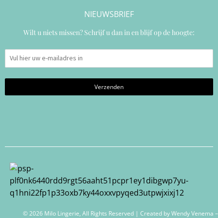
NIEUWSBRIEF
Wilt u niets missen? Schrijf u dan in en blijf op de hoogte:
© 2026 Milo Lingerie, All Rights Reserved | Created by
Wendy Venema –