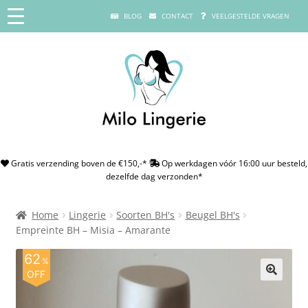
BLOG
CONTACT
VEELGESTELDE VRAGEN
Gratis verzending boven de €150,-*
Op werkdagen vóór 16:00 uur besteld,
dezelfde dag verzonden*
Home
Lingerie
Soorten BH's
Beugel BH's
Empreinte BH – Misia – Amarante
62
%
OFF
🔍