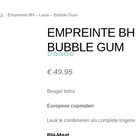
Klachtafhandeling
Mijn account
My Account
Nieuwsbrief
Onze 
's
Empreinte BH – Lana – Bubble Gum
ij Milo Lingerie
Retour melden
Ruilen & Retourneren
Veelges
EMPREINTE BH 
kel
Winkelmand
BUBBLE GUM
Gewaardeerd
1
5.00
op 5
€
49.95
gebaseerd op
klant
Beugel beha
waardering
Europese cupmaten
Leuk te combineren als complete lingerie
BH-Maat