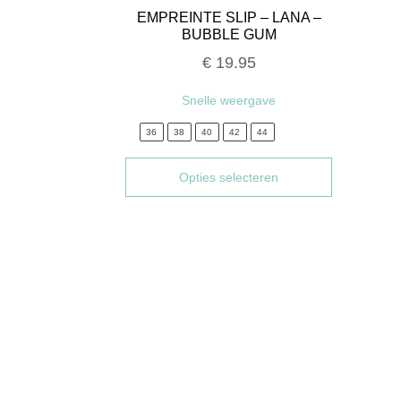
EMPREINTE SLIP – LANA –
BUBBLE GUM
€
19.95
Snelle weergave
36
38
40
42
44
Opties selecteren