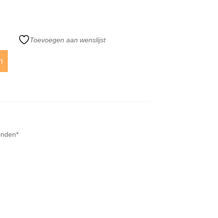
Toevoegen aan wenslijst
n
onden*