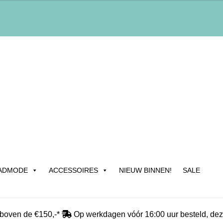
ADMODE
ACCESSOIRES
NIEUW BINNEN!
SALE
edrijfsgegevens & Contact
Betalen
Blog
Cadeau & Inpakservic
 boven de €150,-*
Op werkdagen vóór 16:00 uur besteld, dez