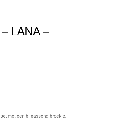
merken
telde Vragen
– LANA –
 set met een bijpassend broekje.