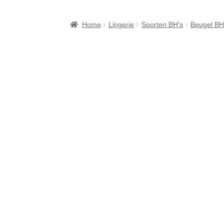
Checkout
Contact
Cookiebeleid (EU)
FAQ
Home
Lingerie
Soorten BH's
Beugel BH
Over ons
Privacy Verklaring
Punten sparen b
Verzendkosten & Levertijden
Webshop
Win