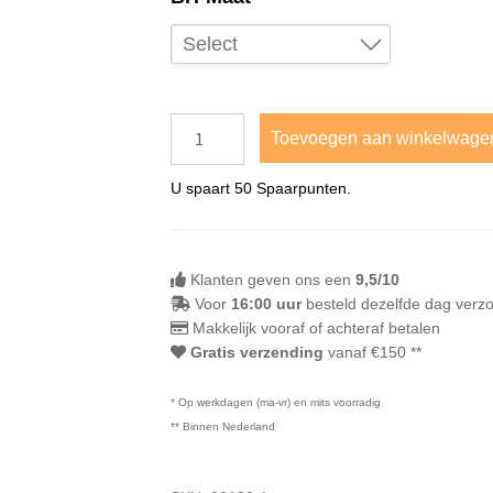
Select
80C
85C
Toevoegen aan winkelwage
80D
U spaart
50
Spaarpunten.
85D
65F
75F
Klanten geven ons een
9,5/10
Voor
16:00 uur
besteld dezelfde dag verz
Makkelijk vooraf of achteraf betalen
Gratis verzending
vanaf €150 **
* Op werkdagen (ma-vr) en mits voorradig
** Binnen Nederland